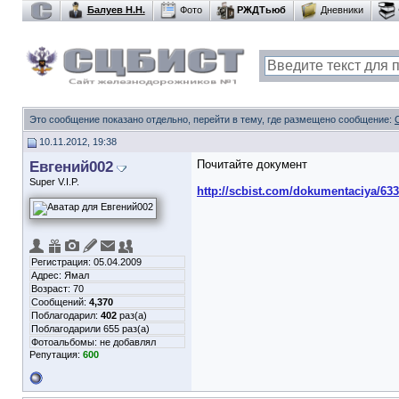
Балуев Н.Н.
Фото
РЖДТьюб
Дневники
Это сообщение показано отдельно, перейти в тему, где размещено сообщение:
10.11.2012, 19:38
Евгений002
Почитайте документ
Super V.I.P.
http://scbist.com/dokumentaciya/633
Регистрация: 05.04.2009
Адрес: Ямал
Возраст: 70
Сообщений:
4,370
Поблагодарил:
402
раз(а)
Поблагодарили 655 раз(а)
Фотоальбомы:
не добавлял
Репутация:
600