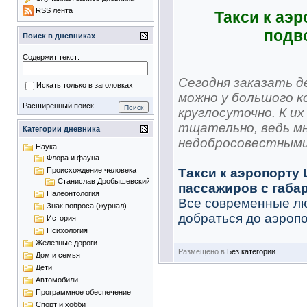
RSS лента
Такси к аэ
подв
Поиск в дневниках
Содержит текст:
Сегодня заказать 
Искать только в заголовках
можно у большого 
Расширенный поиск
круглосуточно. К и
тщательно, ведь м
Категории дневника
недобросовестными,
Наука
Флора и фауна
Такси к аэропорту
Происхождение человека
Станислав Дробышевский
пассажиров с габа
Палеонтология
Все современные лю
Знак вопроса (журнал)
добраться до аэропор
История
Психология
Железные дороги
Размещено в
Без категории
Дом и семья
Дети
Автомобили
Программное обеспечение
Спорт и хобби