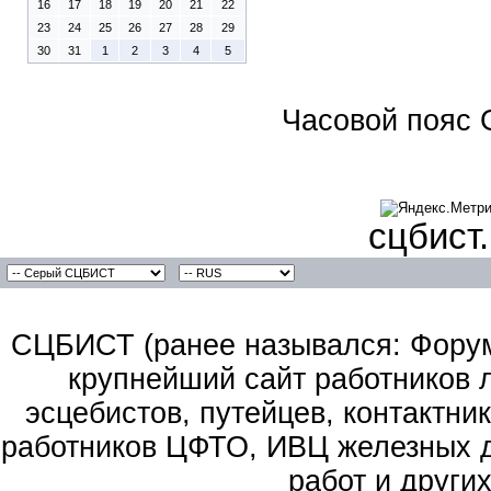
16
17
18
19
20
21
22
23
24
25
26
27
28
29
30
31
1
2
3
4
5
Часовой пояс 
сцбист
СЦБИСТ (ранее назывался: Форум 
крупнейший сайт работников 
эсцебистов, путейцев, контактник
работников ЦФТО, ИВЦ железных д
работ и други