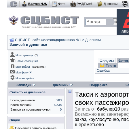
Балуев Н.Н.
Фото
РЖДТьюб
Дневники
СЦБИСТ - сайт железнодорожников №1
>
Дневники
Записей в дневнике
Моя страница
(
?
)
Форумы
Фотог
Новые сообщения
Почта
Мои файлы
(
загрузить
)
Ошибка
(
+
)
Мои фото
Мои настройки
Закладки
Дневники
Поддержка
С
Статистика дневников
Такси к аэропор
Всего дневников
283
своих пассажир
Всего записей
6,338
Запись от
бабулер10
раз
Записи за последние сутки
0
Возможно вас заинтерес
заказ
,
круглосуточно
,
пас
Опции
шереметьево
Случайная запись дневника