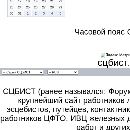
16
17
18
19
20
21
22
23
24
25
26
27
28
29
30
31
1
2
3
4
5
Часовой пояс 
сцбист
СЦБИСТ (ранее назывался: Форум 
крупнейший сайт работников 
эсцебистов, путейцев, контактник
работников ЦФТО, ИВЦ железных д
работ и други