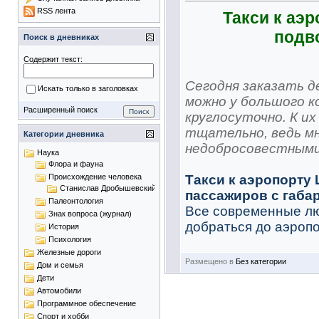
RSS лента
Такси к аэ
подв
Поиск в дневниках
Содержит текст:
Сегодня заказать 
Искать только в заголовках
можно у большого 
Расширенный поиск
круглосуточно. К и
тщательно, ведь м
Категории дневника
недобросовестными,
Наука
Флора и фауна
Такси к аэропорту
Происхождение человека
Станислав Дробышевский
пассажиров с габа
Палеонтология
Все современные лю
Знак вопроса (журнал)
добраться до аэропор
История
Психология
Железные дороги
Размещено в
Без категории
Дом и семья
Дети
Автомобили
Программное обеспечение
Спорт и хобби