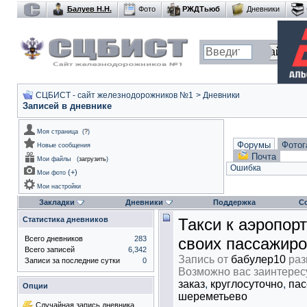
Балуев Н.Н.
Фото
РЖДТьюб
Дневники
СЦБИСТ - сайт железнодорожников №1
>
Дневники
Записей в дневнике
Моя страница
(
?
)
Форумы
Фотог
Новые сообщения
Почта
Мои файлы
(
загрузить
)
Ошибка
(
+
)
Мои фото
Мои настройки
Закладки
Дневники
Поддержка
С
Статистика дневников
Такси к аэропор
Всего дневников
283
своих пассажир
Всего записей
6,342
Запись от
бабулер10
раз
Записи за последние сутки
0
Возможно вас заинтерес
заказ
,
круглосуточно
,
пас
Опции
шереметьево
Случайная запись дневника