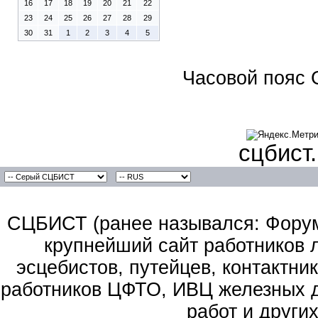
16
17
18
19
20
21
22
23
24
25
26
27
28
29
30
31
1
2
3
4
5
Часовой пояс 
сцбист
СЦБИСТ (ранее назывался: Форум 
крупнейший сайт работников 
эсцебистов, путейцев, контактник
работников ЦФТО, ИВЦ железных д
работ и други