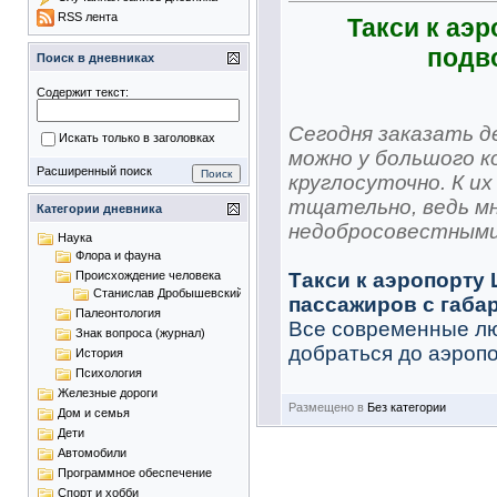
RSS лента
Такси к аэ
подв
Поиск в дневниках
Содержит текст:
Сегодня заказать 
Искать только в заголовках
можно у большого 
Расширенный поиск
круглосуточно. К и
тщательно, ведь м
Категории дневника
недобросовестными,
Наука
Флора и фауна
Такси к аэропорту
Происхождение человека
Станислав Дробышевский
пассажиров с габа
Палеонтология
Все современные лю
Знак вопроса (журнал)
добраться до аэропор
История
Психология
Железные дороги
Размещено в
Без категории
Дом и семья
Дети
Автомобили
Программное обеспечение
Спорт и хобби