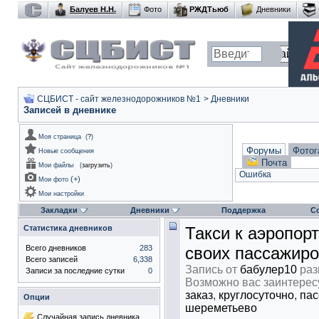
Балуев Н.Н.
Фото
РЖДТьюб
Дневники
СЦБИСТ - сайт железнодорожников №1
>
Дневники
Записей в дневнике
Моя страница
(
?
)
Форумы
Фотог
Новые сообщения
Почта
Мои файлы
(
загрузить
)
Ошибка
(
+
)
Мои фото
Мои настройки
Закладки
Дневники
Поддержка
С
Статистика дневников
Такси к аэропор
Всего дневников
283
своих пассажир
Всего записей
6,338
Запись от
бабулер10
раз
Записи за последние сутки
0
Возможно вас заинтерес
заказ
,
круглосуточно
,
пас
Опции
шереметьево
Случайная запись дневника