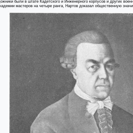
жники были в штате Кадетского и Инженерного корпусов и других военн
кадемии мастеров на четыре ранга, Нартов доказал общественную знач