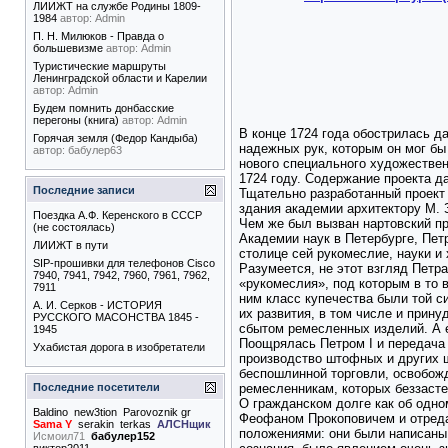
ЛИИЖТ на службе Родины 1809-
1984
автор:
Admin
П. Н. Милюков - Правда о
большевизме
автор:
Admin
Туристические маршруты
Ленинградской области и Карелии
автор:
Admin
Будем помнить донбасские
перегоны (книга)
автор:
Admin
В конце 1724 года обострилась д
Горячая земля (Федор Кандыба)
надежных рук, которым он мог бы
автор:
бабулер63
нового специального художестве
1724 году. Содержание проекта д
Последние записи
Тщательно разработанный проект
здания академии архитектору М. 
Поездка А.Ф. Керенского в СССР
Чем же был вызван нартовский пр
(не состоялась)
Академии наук в Петербурге, Пет
ЛИИЖТ в пути
столице сей рукомеслие, науки и
SIP-прошивки для телефонов Cisco
Разумеется, не этот взгляд Петр
7940, 7941, 7942, 7960, 7961, 7962,
«рукомеслия», под которым в то
7911
ним класс купечества были той с
А. И. Серков - ИСТОРИЯ
их развития, в том числе и прин
РУССКОГО МАСОНСТВА 1845 -
сбытом ремесленных изделий. А е
1945
Поощрялась Петром I и передача 
Ухабистая дорога в изобретатели
производство штофных и других 
беспошлинной торговли, освобожд
ремесленникам, которых беззасте
Последние посетители
О гражданском долге как об одно
Baldino
new3tion
Parovoznik gr
Феофаном Прокоповичем и отреда
Sama Y
serakin
terkas
АЛСНщик
положениями: они были написаны 
Исмоил71
бабулер152