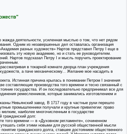
дожеств"
ью жажда деятельности, усиленная мыслью о том, что нет рядом
ования. Одним из незавершенных дел оставалась организация
«Академия разных художеств» Нартов представил Петру I еще в
низовать эту новую академию, но и стать ее руководителем.
ий. Нартов подсказал Петру I и мысль поручить проектирование
траченным.
, рассматривая в токарной комнате дворца план учреждения
 художеств, а паче механическому... Желание мое насадить в
оекта. Истинная причина крылась в понимании Петром I значения
ве составляющие производства того времени и тесно связанный с
остояние государства. И он последовательно предпринимал все для
ъединения ремесленников, которые занимались изготовлением и
казны Невьянский завод. В 1717 году в частные руки перешло
рупные промышленники получали и крупные привилегии: право
 к мелким, наиболее многочисленным в государстве
й гражданский долг.
нте того времени — в «Духовном регламенте», сочиненном
г утешать себя этими новыми для русской общественной мысли
е понятие гражданского долга, ставшее достоянием общественного