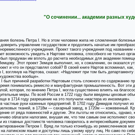
"О сочинении... академии разных ху
авняя болезнь Петра I. Но в этом человеке жила не сломленная болезн
 доверить управление государством и продолжить начатые им преобраз
нноремесленного учреждения. Проект такого учреждения под названием 
ает возможность увидеть в Нартове человека, способного не только орга
 был продуман им вплоть до расчета необходимых для академии помещен
Земцову. Этот проект Земцов выполнил, но, к сожалению, он оказался у
оект и что он представлял собой? В своей книге Нартов вспоминал, как
р I, взглянув на Нартова, сказал: «Надлежит при том быть департаменту
 художества вообще».
а I был причиной разработки Нартовым столь сложного по содержанию пр
 время понимались ремесло и мануфактурная промышленность. Вот эти д
илой, которая, по мнению Петра I, могла существенно влиять на благос
удительные меры. По всей России в 1722 году были введены цеховые об
ще в 1714 году разрешение на это получили «мастера из иноземцев».
в частные руки казенных предприятий. В 1702 году Демидов получил из 
шелковых тканей, в 1718м — сахарный завод, в 1720м — кожевенный. К
ение от ряда повинностей и другие. Эти льготы не относились, однако,
нчиво облагали налогами, внушая им, что тем самым они исполняют сво
м из главных достоинств человека говорилось в интереснейшем докуме
ктированном Петром I. Вряд ли только ктонибудь из ремесленников мо
на латинском языке и доступны лишь узкому кругу лиц. Но само по себ