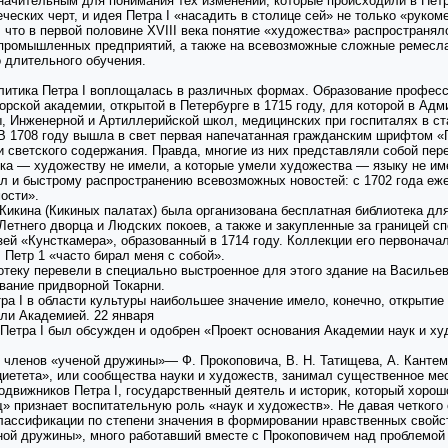
начительным для понимания тех изменений, которые происходили в Пет
ческих черт, и идея Петра I «насадить в столице сей» не только «руком
 что в первой половине XVIII века понятие «художества» распространяло
 промышленных предприятий, а также на всевозможные сложные ремесла 
 длительного обучения.
литика Петра I воплощалась в различных формах. Образование професс
орской академии, открытой в Петербурге в 1715 году, для которой в Ад
 Инженерной и Артиллерийской школ, медицинских при госпиталях в ста
 В 1708 году вышла в свет первая напечатанная гражданским шрифтом «
и светского содержания. Правда, многие из них представляли собой пер
ка — художеству не имели, а которые умели художества — языку не име
л и быстрому распространению всевозможных новостей: с 1702 года еже
ости».
Кикина (Кикиных палатах) была организована бесплатная библиотека дл
 Летнего дворца и Людских покоев, а также и закупленные за границей 
ей «Кунсткамера», образованный в 1714 году. Коллекции его первонача
 Петр 1 «часто бирал меня с собой».
отеку перевели в специально выстроенное для этого здание на Васильев
вание придворной Токарни.
ра I в области культуры наибольшее значение имело, конечно, открытие
ли Академией. 22 января
Петра I был обсужден и одобрен «Проект основания Академии наук и худ
членов «ученой дружины»— Ф. Прокоповича, В. Н. Татищева, А. Кантеми
иетета», или сообщества науки и художеств, занимал существенное мес
одвижников Петра I, государственный деятель и историк, который хорош
щ» признает воспитательную роль «наук и художеств». Не давая четкого
ассификации по степени значения в формировании нравственных свойств
ной дружины», много работавший вместе с Прокоповичем над проблемой «