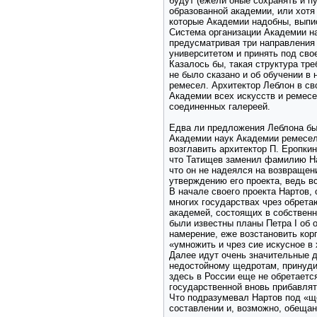
будут (ежели оные сохранять и п
образованной академии, или хотя 
которые Академии надобны, выпис
Система организации Академии н
предусматривая три направления
университетом и принять под сво
Казалось бы, такая структура тре
не было сказано и об обучении в
ремесел. Архитектор Леблон в св
Академии всех искусств и ремес
соединенных галереей.
Едва ли предложения Леблона был
Академии наук Академии ремесел
возглавить архитектор П. Еропки
что Татищев заменил фамилию Нар
что он не надеялся на возвращени
утверждению его проекта, ведь в
В начале своего проекта Нартов,
многих государствах чрез обрет
академей, состоящих в собственн
были известны планы Петра I об 
намерение, еже возстановить кор
«умножить и чрез сие искусное в
Далее идут очень значительные д
недостойному щедротам, принудил
здесь в России еще не обретаетс
государственной вновь прибавляти
Что подразумевал Нартов под «ще
составлении и, возможно, обещан