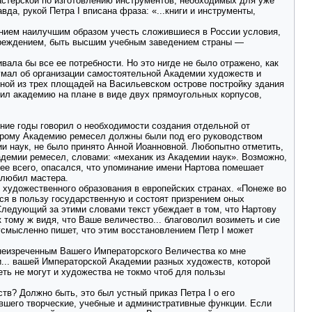
мастерской по изготовлению инструментов, необходимых для уже
да, рукой Петра I вписана фраза: «...книги и инструменты,
ением наилучшим образом учесть сложившиеся в России условия,
чреждением, быть высшим учебным заведением страны —
вала бы все ее потребности. Но это нигде не было отражено, как
думал об организации самостоятельной Академии художеств и
дной из трех площадей на Васильевском острове постройку здания
ил академию на плане в виде двух прямоугольных корпусов,
ние годы говорил о необходимости создания отдельной от
торому Академию ремесел должны были под его руководством
ии наук, не было принято Анной Иоанновной. Любопытно отметить,
адемии ремесел, словами: «механик из Академии наук». Возможно,
орее всего, опасался, что упоминание имени Нартова помешает
 любил мастера.
и художественного образования в европейских странах. «Понеже во
я в пользу государственную и состоят призрением оных
Следующий за этими словами текст убеждает в том, что Нартову
 тому ж видя, что Ваше величество... благоволил возиметь и сие
усмысленно пишет, что этим восстановлением Петр I может
 неизреченным Вашего Императорского Величества ко мне
... вашей Императорской Академии разных художеств, которой
еть не могут и художества не токмо чтоб для пользы
в? Должно быть, это был устный приказ Петра I о его
авшего творческие, учебные и административные функции. Если