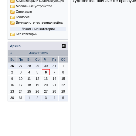
художества, наипаче же нравоуче
Компьютеры и комплектующие
Мобильные устройства
Свое дело
Геология
Великая отечественная война
Локальные категории
Без категории
Архив
<
Август 2026
Вс
Пн
Вт
Ср
Чт
Пт
Сб
26
27
28
29
30
31
1
2
3
4
5
6
7
8
9
10
11
12
13
14
15
16
17
18
19
20
21
22
23
24
25
26
27
28
29
30
31
1
2
3
4
5