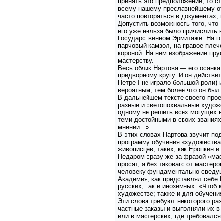
принять это предположение, то с
всему нашему преславнейшему оте
часто повторяться в документах,
Допустить возможность того, что 
его уже нельзя было причислить 
Государственном Эрмитаже. На го
парчовый камзол, на правое плеч
короной. На нем изображение пру
мастерству.
Весь облик Нартова — его осанка,
придворному кругу. И он действи
Петре I не играло большой роли)
вероятным, тем более что он был
В дальнейшем тексте своего прое
разные и светопохвальные худож
одному не решить всех могущих в
теми достойными в своих званиях
мнении...»
В этих словах Нартова звучит п
программу обучения «художествам
живописцев, таких, как Еропкин и
Недаром сразу же за фразой «мас
просят, а без таковаго от масте
человеку фундаментально сведу
Академия, как представлял себе 
русских, так и иноземных. «Чтоб
художестве; также и для обучени
Эти слова требуют некоторого ра
частные заказы и выполняли их в
или в мастерских, где требовалс