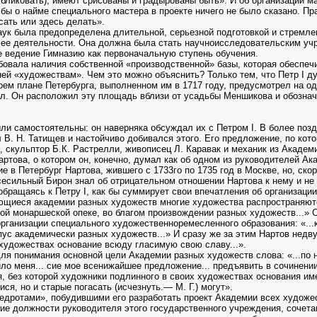
убликовать), имеют срисованы и градырованы быть». И об организации 
бы о найме специального мастера в проекте ничего не было сказано. Прав
ать или здесь делать».
аук была предопределена длительной, серьезной подготовкой и стремл
 ее деятельности. Она должна была стать научноисследовательским у
е ведение Гимназию как первоначальную ступень обучения.
бовала наличия собственной «производственной» базы, которая обеспечи
 ней «художествам». Чем это можно объяснить? Только тем, что Петр I 
оем плане Петербурга, выполненном им в 1717 году, предусмотрел на о
ел. Он расположил эту площадь вблизи от усадьбы Меншикова и обознач
и самостоятельны: он наверняка обсуждал их с Петром I. В более позд
 В. Н. Татищев и настойчиво добивался этого. Его предложение, по ко
н, скульптор Б.К. Растрелли, живописец Л. Каравак и механик из Академ
това, о котором он, конечно, думал как об одном из руководителей Ак
е в Петербург Нартова, жившего с 1733го по 1735 год в Москве, но, ск
сесильный Бирон знал об отрицательном отношении Нартова к нему и не
 обращаясь к Петру I, как бы суммирует свои впечатления об организаци
ающиеся академии разных художеств многие художества распространяютс
ой монаршеской опеке, во благом произвождении разных художеств...» 
организации специального художественноремесленного образования: «...к
пус академически разных художеств...» И сразу же за этим Нартов недв
 художествах основание всюду гласимую свою славу...».
ля понимания основной цели Академии разных художеств слова: «...по
о меня... сие мое всенижайшее предложение... предъявить в сочинении
я, без которой художники подлинного в своих художествах основания им
ся, но и старые погасать (исчезнуть.— М. Г.) могут».
дротами», побудившими его разработать проект Академии всех художест
ие должности руководителя этого государственного учреждения, сочет