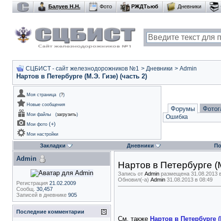
Балуев Н.Н.
Фото
РЖДТьюб
Дневники
СЦБИСТ - сайт железнодорожников №1
>
Дневники
>
Admin
Нартов в Петербурге (М.Э. Гизе) (часть 2)
Моя страница
(
?
)
Новые сообщения
Форумы
Фотог
Мои файлы
(
загрузить
)
Ошибка
(
+
)
Мои фото
Мои настройки
Закладки
Дневники
По
Admin
Нартов в Петербурге (М
Запись от
Admin
размещена 31.08.2013 в
Обновил(-а)
Admin
31.08.2013 в 08:49
Регистрация
21.02.2009
Сообщ.
30,457
Записей в дневнике
905
Последние комментарии
См. также
Нартов в Петербурге (М