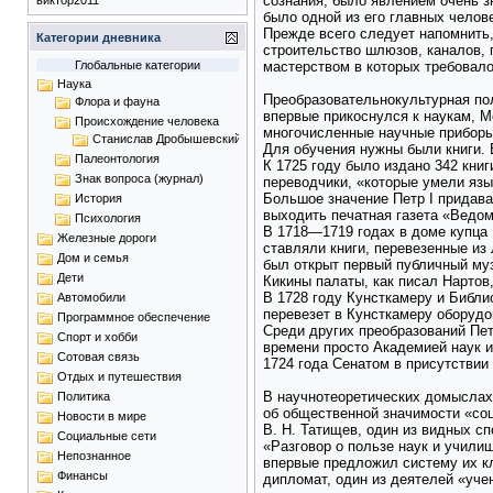
сознания, было явлением очень з
виктор2011
было одной из его главных челове
Прежде всего следует напомнить,
Категории дневника
строительство шлюзов, каналов,
мастерством в которых требовало
Глобальные категории
Наука
Преобразовательнокультурная по
Флора и фауна
впервые прикоснулся к наукам, М
Происхождение человека
многочисленные научные приборы,
Станислав Дробышевский
Для обучения нужны были книги.
Палеонтология
К 1725 году было издано 342 книг
Знак вопроса (журнал)
переводчики, «которые умели язы
Большое значение Петр I придава
История
выходить печатная газета «Ведом
Психология
В 1718—1719 годах в доме купца 
Железные дороги
ставляли книги, перевезенные из
Дом и семья
был открыт первый публичный муз
Дети
Кикины палаты, как писал Нартов,
В 1728 году Кунсткамеру и Библи
Автомобили
перевезет в Кунсткамеру оборудо
Программное обеспечение
Среди других преобразований Пет
Спорт и хобби
времени просто Академией наук и
Сотовая связь
1724 года Сенатом в присутствии 
Отдых и путешествия
В научнотеоретических домыслах 
Политика
об общественной значимости «соц
Новости в мире
В. Н. Татищев, один из видных сп
Социальные сети
«Разговор о пользе наук и учили
Непознанное
впервые предложил систему их кл
Финансы
дипломат, один из деятелей «уче