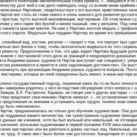
тановятся понятными заключительные слова проекта: «...обещаюся я по
честву долг мой и сие дело наблюдать хощу со всяким моим крайним п
 написанных Нартовым, свидетельствуя о его высоких нравственных каче
Нартов мог стать во главе нового и очень важного для развития русско
к простым, пусть высокой квалификации, мастеровым. Об этом можно суд
лове у него парик без буклей и менее пышный, чем у вельмож. Под сини
о накинута красная мантия. На шее у Нартова золотая медаль с профил
сского короля. Медальон был подарен Нартову во время его пребывания 
 спокойный вид, костюм, регалии — говорит о том, что портрет был сдел
тельно был близок к тому, чтобы окончательно вырваться из того социал
 и ремеслу. Предположение о том, что царь видел Нартова будущим рук
 знаком с постановкой этого дела за границей и неоднократно доказыва
кта Академии разных художеств Нартов выступает как специалист, увер
ества размножатся и приитти в свое надлежащее достоинство». Он выст
озникнуть при организации Академии разных художеств вопросов. Поэто
 мастерами, которые во оной определены быть имеют, и иные мастера 
одлинно государственный подход, лишенный каких бы то ни было личнос
» наверняка родилось у него вследствие обсуждения этого вопроса с ш
 Земцов, Б.К. Растрелли, Караван, не говоря уже о других мастерах — 
тера предложат свои мнении» Нартов написал: «...по установлении так
ров предложения их мнениев и установить оную трудно, понеже оная пови
щу быть невозможно».
Нартов, предназначалась не только для обучения художествам. Она дол
 как подданные вашего величества, так чужестранные художники приход
я данных им учеников, хотя бы был вольный или невольный, не отговар
зъяснения: вольными художниками в первой половине XVIII века называл
 своих мастерских или же работали в домах частных лиц. Невольные, и
я их труд. А таких мест было более чем достаточно: Канцелярия от стро