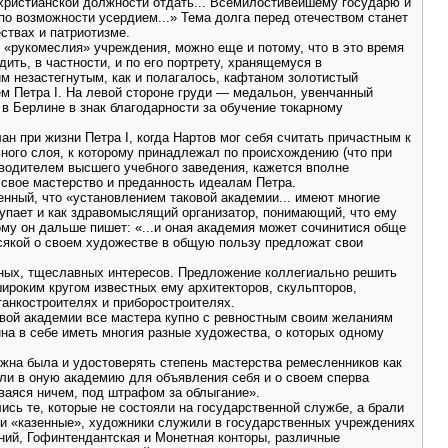
 христианской должности отдать... Всемилостивейшему государю и
о возможности усердием...» Тема долга перед отечеством станет
ствах и патриотизме.
го «рукомеслия» учреждения, можно еще и потому, что в это время
ить, в частности, и по его портрету, хранящемуся в
м незастегнутым, как и полагалось, кафтаном золотистый
ем Петра I. На левой стороне груди — медальон, увенчанный
в Берлине в знак благодарности за обучение токарному
ан при жизни Петра I, когда Нартов мог себя считать причастным к
ьного слоя, к которому принадлежал по происхождению (что при
оводителем высшего учебного заведения, кажется вполне
л свое мастерство и преданность идеалам Петра.
енный, что «установлением таковой академии... имеют многие
упает и как здравомыслящий организатор, понимающий, что ему
му он дальше пишет: «...и оная академия может сочинитися обще
всякой о своем художестве в общую пользу предложат свои
тных, тщеславных интересов. Предложение коллегиально решить
ироким кругом известных ему архитекторов, скульпторов,
станкостроителях и приборостроителях.
овой академии все мастера купно с ревностным своим желаниям
нна в себе иметь многия разные художества, о которых одному
жна была и удостоверять степень мастерства ремесленников как
или в оную академию для объявления себя и о своем сперва
иваяся ничем, под штрафом за облыгание».
ись те, которые не состояли на государственной службе, а брали
ли «казенные», художники служили в государственных учреждениях
ений, Гофинтендантская и Монетная конторы, различные