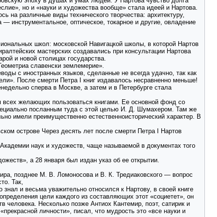
ровскую эпоху в душах и умах людей. У Нартова чувство долга
еслие», но и «науки и художества вообще» стала идеей и Нартова.
сь на различные виды технического творчества: архитектуру,
— инструментальное, оптическое, токарное и другие, овладение
иональных школ: московской Навигацкой школы, в которой Нартов
миралтейских мастерских создавались при консультации Нартова
рой и новой столицах государства.
Геометриа славенски землемерие».
еводы с иностранных языков, сделанные не всегда удачно, так как
ли». После смерти Петра I книг издавалось несравненно меньше!
недельно сперва в Москве, а затем и в Петербурге стала
я всех желающих пользоваться книгами. Ее основной фонд со
специально посланным туда с этой целью И. Д. Шумахером. Там же
льно имели преимущественно естественноисторический характер. В
ском острове Через десять лет после смерти Петра I Нартов
 Академии наук и художеств, чаще называемой в документах того
ожеств», а 28 января был издан указ об ее открытии.
ра, позднее М. В. Ломоносова и В. К. Тредиаковского — вопрос
то. Так,
о знал и весьма уважительно относился к Нартову, в своей книге
 определения цели каждого из составляющих этот «социетет», он
 человека. Несколько позже Антиох Кантемир, поэт, сатирик и
прекрасной личности», писал, что мудрость это «все науки и