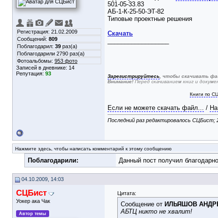
501-05-33.83
АБ-1-К-25-50-ЭТ-82
Типовые проектные решения
Регистрация: 21.02.2009
Скачать
Сообщений:
809
__________________
Поблагодарил:
39
раз(а)
Поблагодарили 2790 раз(а)
Фотоальбомы:
953 фото
Записей в дневнике:
14
Репутация:
93
Зарегистрируйтесь
, чтобы скачивать фа
Внимание!
Перед скачиванием книг и докум
Книги по С
Если не можете скачать файл...
/
На
Последний раз редактировалось СЦБист; 2
Нажмите здесь, чтобы написать комментарий к этому сообщению
Поблагодарили:
Данный пост получил благодарно
04.10.2009, 14:03
СЦБист
Цитата:
Уокер ака Чак
Сообщение от
ИЛЬЯШОВ АНДР
АБТЦ никто не хвалит!
Автор темы