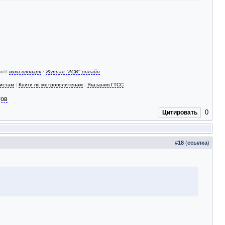
 ж/д
вики-словаря
/
Журнал "АСИ" онлайн
зистам
|
Книги по метрополитенам
|
Указания ГТСС
тов
0
Цитировать
#
18
(
ссылка
)