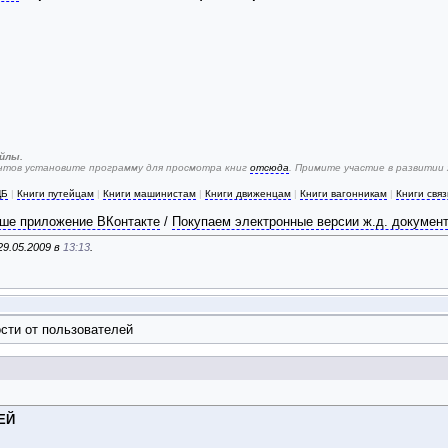
йлы.
ентов установите программу для просмотра книг
отсюда
. Примите участие в развитии
ЦБ
|
Книги путейцам
|
Книги машинистам
|
Книги движенцам
|
Книги вагонникам
|
Книги свя
ше приложение ВКонтакте
/
Покупаем электронные версии ж.д. докумен
9.05.2009 в
13:13
.
сти от пользователей
ЕЙ