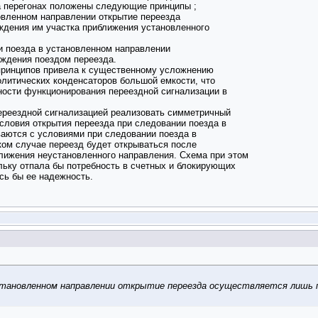
а перегонах положены следующие принципы ;
новленном направлении открытие переезда
дения им участка приближения установленного
и поезда в установленном направлении
ождения поездом переезда.
принципов привела к существенному усложнению
олитических конденсаторов большой емкости, что
ности функционирования переездной сигнализации в
ереездной сигнализацией реализовать симметричный
условия открытия переезда при следовании поезда в
аются с условиями при следовании поезда в
ком случае переезд будет открываться после
лижения неустановленного направления. Схема при этом
льку отпала бы потребность в счетных и блокирующих
сь бы ее надежность.
еустановленном направлении открытие переезда осуществляется лишь 