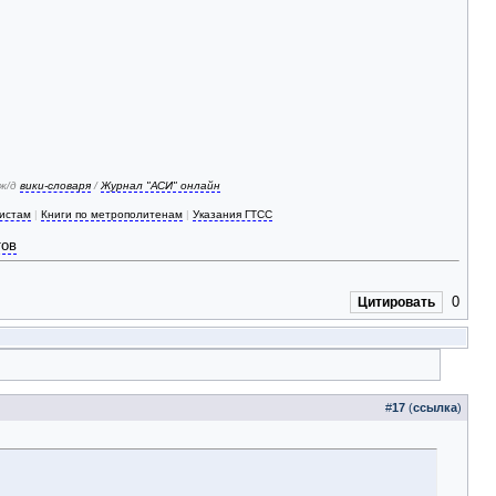
 ж/д
вики-словаря
/
Журнал "АСИ" онлайн
зистам
|
Книги по метрополитенам
|
Указания ГТСС
тов
0
Цитировать
#
17
(
ссылка
)