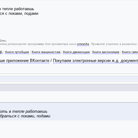
в тепле работаешь
ся с поками, подами
йлы.
ентов установите программу для просмотра книг
отсюда
. Примите участие в развитии
ЦБ
|
Книги путейцам
|
Книги машинистам
|
Книги движенцам
|
Книги вагонникам
|
Книги свя
ше приложение ВКонтакте
/
Покупаем электронные версии ж.д. докумен
 хоть в тепле работаешь
браться с поками, подами