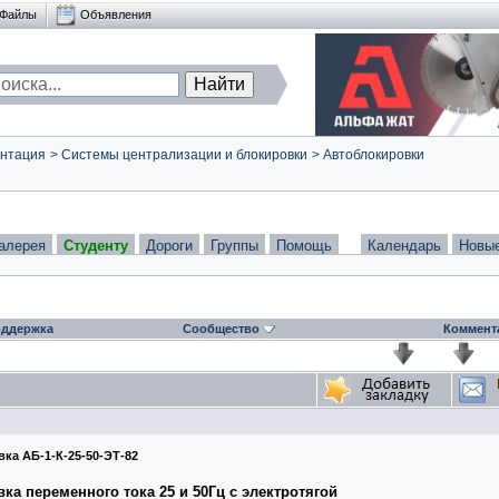
Файлы
Объявления
нтация
>
Системы централизации и блокировки
>
Автоблокировки
алерея
Студенту
Дороги
Группы
Помощь
Календарь
Новы
ддержка
Сообщество
Коммент
ка АБ-1-К-25-50-ЭТ-82
вка
переменного тока 25 и 50Гц с электротягой