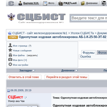
Балуев Н.Н.
Фото
РЖДТьюб
Дневники
СЦБИСТ - сайт железнодорожников №1
>
Уголок СЦБИСТа
>
Докуме
Однопутная кодовая автоблокировка АБ-1-К-25-50-ЭТ-82
=ТМП=
Моя страница
(
?
)
Новые сообщения
Форумы
Фотог
Мои файлы
(
загрузить
)
Ошибка
(
+
)
Мои фото
Мои настройки
Закладки
Дневники
По
Ответить в этой теме
Перейти в раздел этой темы
06.05.2009, 20:19
СЦБист
Тема:
Однопутная кодовая автоблокиров
Уокер ака Чак
Однопутная кодовая
автоблокиро