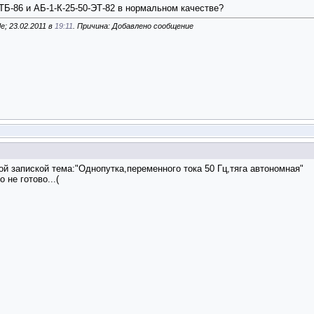
АТБ-86 и АБ-1-К-25-50-ЭТ-82 в нормальном качестве?
; 23.02.2011 в
19:11
. Причина: Добавлено сообщение
й запиской тема:"Однопутка,переменного тока 50 Гц,тяга автономная"
не готово...(