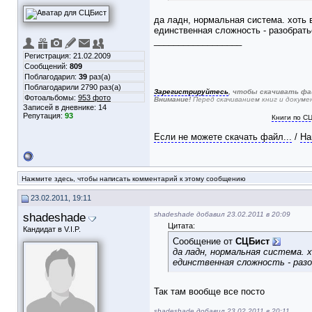
да ладн, нормальная система. хоть 
единственная сложность - разобрать
__________________
Регистрация: 21.02.2009
Сообщений:
809
Поблагодарил:
39
раз(а)
Поблагодарили 2790 раз(а)
Зарегистрируйтесь
, чтобы скачивать фа
Фотоальбомы:
953 фото
Внимание!
Перед скачиванием книг и докум
Записей в дневнике:
14
Репутация:
93
Книги по С
Если не можете скачать файл...
/
На
Нажмите здесь, чтобы написать комментарий к этому сообщению
23.02.2011, 19:11
shadeshade
shadeshade добавил 23.02.2011 в 20:09
Цитата:
Кандидат в V.I.P.
Сообщение от
СЦБист
да ладн, нормальная система.
единственная сложность - разо
Так там вообще все посто
shadeshade добавил 23.02.2011 в 20:11