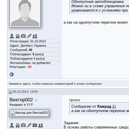
Однопутная автоблокировка.
Можно ли в схеме управления 
уравниваются с условиями при 
а как на однопутном перегоне может
Регистрация: 01.10.2014
Адрес: Донбасс Украина
Сообщений:
40
Поблагодарил:
5
раз(а)
Поблагодарили 4 раз(а)
Фотоальбомы:
не добавлял
Репутация:
-30
Нажмите здесь, чтобы написать комментарий к этому сообщению
09.10.2014, 19:04
Виктор002
Цитата:
Кандидат в V.I.P.
Сообщение от
Камрад
а как на однопутном перегоне
Задание:
В основу работы современных средс