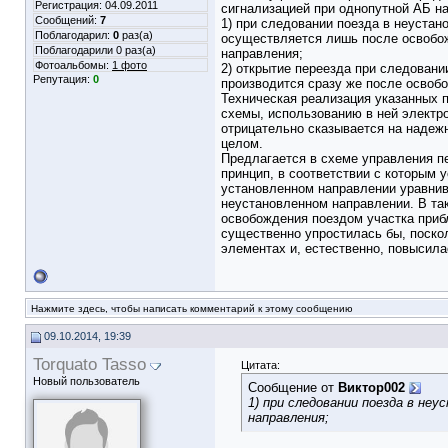
Регистрация: 04.09.2011
сигнализацией при однопутной АБ н
Сообщений:
7
1) при следовании поезда в неуста
Поблагодарил:
0
раз(а)
осуществляется лишь после освобож
Поблагодарили 0 раз(а)
направления;
Фотоальбомы:
1 фото
2) открытие переезда при следовани
Репутация:
0
производится сразу же после освоб
Техническая реализация указанных 
схемы, использованию в ней электр
отрицательно сказывается на надеж
целом.
Предлагается в схеме управления п
принцип, в соответствии с которым 
установленном направлении уравнив
неустановленном направлении. В та
освобождения поездом участка приб
существенно упростилась бы, поско
элементах и, естественно, повысила
Нажмите здесь, чтобы написать комментарий к этому сообщению
09.10.2014, 19:39
Torquato Tasso
Цитата:
Новый пользователь
Сообщение от
Виктор002
1) при следовании поезда в н
направления;