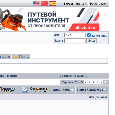
Забыл пароль?
Регистрация
Имя
Запомнить?
Пароль
е фото
Почта
арии к фото
Сообщения за день
Страница 2 из 3
<
1
2
3
>
Опции темы
Поиск в этой теме
#
16
(
ссылка
)