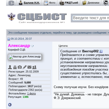
Балуев Н.Н.
Фото
РЖДТьюб
Дневники
Это сообщение показано отдельно, перейти в тему, где размещено сообщение:
09.10.2014, 20:37
Александр
Цитата:
Корифей СЦБ
Сообщение от
Виктор002
Предлагается в схеме управле
принцип, в соответствии с ко
установленном направлении ура
неустановленном направлении.
освобождения поездом участка
Регистрация: 25.02.2009
существенно упростилась бы, 
Адрес: Ленинград
элементах и, естественно, по
Возраст: 49
Сообщений:
9,680
Поблагодарил:
1617
раз(а)
Схему получше изучи. Без кондёров 
Поблагодарили 2362 раз(а)
__________________
Фотоальбомы:
1 фото
"Не думай. Думаешь - не говори. Ду
Репутация:
1386
Ф.Э. Дзержинский.