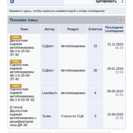
1
Цитировать
Нажмите здесь, чтобы написать комментарий к этому сообщению
Похожие темы
Последнее
Тема
Автор
Раздел
Ответов
сообщение
=ТМП=
Двухпутная
кодовая
21.11.2023
СЦБист
Автоблокировки
15
автоблокировка
06:39
АБ-2-К-25-50-
ЭТ-82
=ТМП=
Однопутная
кодовая
29.01.2019
СЦБист
Автоблокировки
30
автоблокировка
22:59
АБ-1-К-25-50-
ЭТ-82
=ТМП=
Однопутная
09.05.2013
кодовая
Leonidych
Автоблокировки
6
19:19
автоблокировка
АБ-1-К-50-АТ-83
[Статья]
Двухпутная
кодовая
15.09.2010
Толян
Статьи по СЦБ
0
автоблокировка с
15:25
дешифратором
типа ДЯ-ЗБ