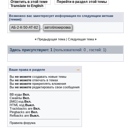
Ответить в этой теме
Перейти в раздел этой темы
Translate to English
Возможно вас заинтересует информация по следующим меткам
(темам):
,
АБ-2-К-50-АТ-82
автоблокировка
«
Предыдущая тема
|
Следующая тема
»
Здесь присутствуют: 1
(пользователей: 0 , гостей: 1)
Ваши права в разделе
Вы
не можете
создавать новые темы
Вы
не можете
отвечать в темах
Вы
не можете
прикреплять вложения
Вы
не можете
редактировать свои сообщения
BB коды
Вкл.
Смайлы
Вкл.
[IMG]
код
Вкл.
HTML код
Выкл.
Trackbacks
are
Вкл.
Pingbacks
are
Вкл.
Refbacks
are
Выкл.
Правила форума