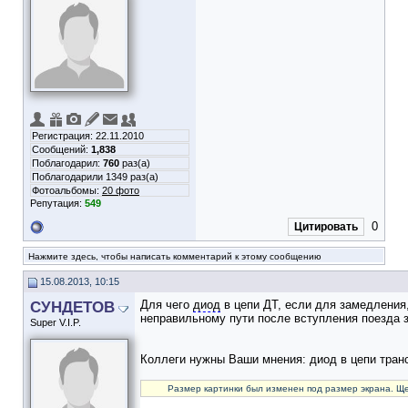
Регистрация: 22.11.2010
Сообщений:
1,838
Поблагодарил:
760
раз(а)
Поблагодарили 1349 раз(а)
Фотоальбомы:
20 фото
Репутация:
549
0
Цитировать
Нажмите здесь, чтобы написать комментарий к этому сообщению
15.08.2013, 10:15
СУНДЕТОВ
Для чего
диод
в цепи ДТ, если для замедления,
неправильному пути после вступления поезда 
Super V.I.P.
Коллеги нужны Ваши мнения: диод в цепи тра
Размер картинки был изменен под размер экрана. Ще