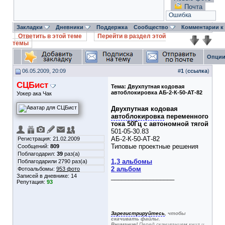
Почта
Ошибка
Закладки
Дневники
Поддержка
Сообщество
Комментарии к
Ответить в этой теме
Перейти в раздел этой
темы
Опции
06.05.2009, 20:09
#
1
(
ссылка
)
СЦБист
Тема:
Двухпутная кодовая
автоблокировка АБ-2-К-50-АТ-82
Уокер ака Чак
Двухпутная кодовая
автоблокировка
переменного
тока 50Гц с автономной тягой
501-05-30.83
АБ-2-К-50-АТ-82
Регистрация: 21.02.2009
Типовые проектные решения
Сообщений:
809
Поблагодарил:
39
раз(а)
1,3 альбомы
Поблагодарили 2790 раз(а)
2 альбом
Фотоальбомы:
953 фото
Записей в дневнике:
14
__________________
Репутация:
93
Зарегистрируйтесь
, чтобы
скачивать файлы.
Внимание!
Перед скачиванием книг и