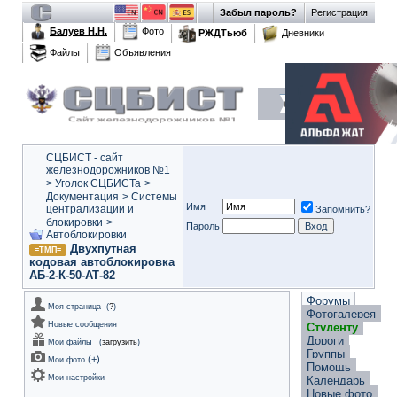
Забыл пароль?
Регистрация
Балуев Н.Н.
Фото
РЖДТьюб
Дневники
Файлы
Объявления
СЦБИСТ - сайт
железнодорожников №1
>
Уголок СЦБИСТа
>
Документация
>
Системы
Имя
централизации и
Запомнить?
блокировки
>
Пароль
Автоблокировки
Двухпутная
=ТМП=
кодовая автоблокировка
АБ-2-К-50-АТ-82
Форумы
Моя страница
(
?
)
Фотогалерея
Новые сообщения
Студенту
Дороги
Мои файлы
(
загрузить
)
Группы
(
+
)
Мои фото
Помощь
Мои настройки
Календарь
Новые фото