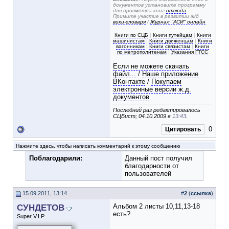
документов установите программу
для просмотра книг
отсюда
.
Примите участие в развитии ж/д
вики-словаря
/
Журнал "АСИ" онлайн
Книги по СЦБ
|
Книги путейцам
|
Книги
машинистам
|
Книги движенцам
|
Книги
вагонникам
|
Книги связистам
|
Книги
по метрополитенам
|
Указания ГТСС
Если не можете скачать
файл...
/
Наше приложение
ВКонтакте
/
Покупаем
электронные версии ж.д.
документов
Последний раз редактировалось
СЦБист; 04.10.2009 в
13:43
.
0
Цитировать
Нажмите здесь, чтобы написать комментарий к этому сообщению
Поблагодарили:
Данный пост получил
благодарности от
пользователей
15.09.2011, 13:14
#
2
(
ссылка
)
СУНДЕТОВ
Альбом 2 листы 10,11,13-18
есть?
Super V.I.P.