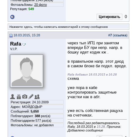
Поблагодарили 1349 раз(а)
Фотоальбомы:
20 фото
Репутация:
549
0
Цитировать
Нажмите здесь, чтобы написать комментарий к этому сообщению
18.03.2015, 15:28
#
7
(
ссылка
)
Rafa
через тыл ИП1 при занятом
впереди БУ при непр. напр. в
V.I.P.
бошку идет кодик кж .
в правильном напр. этот диод
в самом блоке би подкл. вроде.
Rafa добавил 18.03.2015 в 16:28
схема
уже пора в кабе
контролировать защитные
участки как в абт.
Регистрация: 24.10.2009
Адрес: МОЙДОДЫР
уже есть собственная рацуха
Сообщений:
5,650
на счетчиках.
Поблагодарил:
388
раз(а)
Поблагодарили 577 раз(а)
Последний раз редактировалось
Фотоальбомы:
не добавлял
Rafa; 18.03.2015 в
15:28
. Причина:
Добавлено сообщение