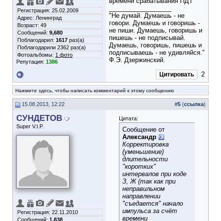
времени срабатывания ПДТ
__________________
Регистрация: 25.02.2009
"Не думай. Думаешь - не
Адрес: Ленинград
говори. Думаешь и говоришь -
Возраст: 49
не пиши. Думаешь, говоришь и
Сообщений:
9,680
пишешь - не подписывай.
Поблагодарил:
1617
раз(а)
Думаешь, говоришь, пишешь и
Поблагодарили 2362 раз(а)
подписываешь - не удивляйся."
Фотоальбомы:
1 фото
Ф.Э. Дзержинский.
Репутация:
1386
2
Цитировать
Нажмите здесь, чтобы написать комментарий к этому сообщению
15.08.2013, 12:22
#
5
(
ссылка
)
СУНДЕТОВ
Цитата:
Super V.I.P.
Сообщение от
Александр
Корректировка
(уменьшение)
длительности
"коротких"
интервалов при коде
З, Ж (так как при
неправильном
направлении
"съедается" начало
импульса за счёт
Регистрация: 22.11.2010
времени
Сообщений:
1,838