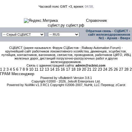
Часовой пояс GMT +3, время:
04:58
.
Справочник
сцбист.ру сцбист.рф
Обратная связь
-
СЦБИСТ -
сайт железнодорожников
№1
-
Архив
-
Вверх
СЦБИСТ (ранее назывался: Форум СЦБистов - Railway Automation Forum) -
крупнейший сайт работников локомотивного хозяйства, движенцев, эсцебистов,
путейцев, контактников, вагонников, связистов, проводников, работников ЦФТО, ИВЦ
железных дорог, дистанций погрузочно-разгрузочных работ и других
железнодорожников.
Связь с администрацией сайта:
admin@scbist.com
1
2
3
4
5
6
7
8
9
10
11
12
13
14
15
16
17
18
19
20
21
22
23
24
25
26
27
28
2
ГРАМ Мессенджер
Powered by vBulletin® Version 3.8.1
Copyright ©2000 - 2026, Jelsoft Enterprises Ltd.
Powered by NuWiki v1.3 RC1 Copyright ©2006-2007, NuHit, LLC Перевод: zCarot