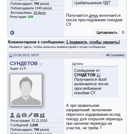
срабатывания ПДТ
Поблагодарил:
760
раз(а)
Поблагодарили 1349 раз(а)
Фотоальбомы:
20 фото
Получается
диод
включается
Репутация:
549
после проследования поездом
СУ.
0
Цитировать
Комментариев к сообщению:
1 (нажмите, чтобы увидеть)
Нажмите здесь, чтобы написать комментарий к этому сообщению
20.08.2013, 09:07
#
6
(
ссылка
)
СУНДЕТОВ
Цитата:
Super V.I.P.
Сообщение от
СУНДЕТОВ
Получается диод
включается после
проследования
поездом СУ.
А при правильном
направлений: включение
обратного кодирования вслед
поезду для открытия переезда
Регистрация: 22.11.2010
при наличии переезда на
Сообщений:
1,838
участке, не треба ?
Поблагодарил:
760
раз(а)