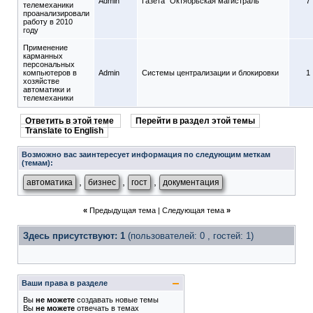
Admin
Газета "Октябрьская магистраль"
7
телемеханики
проанализировали
работу в 2010
году
Применение
карманных
персональных
компьютеров в
Admin
Системы централизации и блокировки
1
хозяйстве
автоматики и
телемеханики
Ответить в этой теме
Перейти в раздел этой темы
Translate to English
Возможно вас заинтересует информация по следующим меткам
(темам):
,
,
,
автоматика
бизнес
гост
документация
«
Предыдущая тема
|
Следующая тема
»
Здесь присутствуют: 1
(пользователей: 0 , гостей: 1)
Ваши права в разделе
Вы
не можете
создавать новые темы
Вы
не можете
отвечать в темах