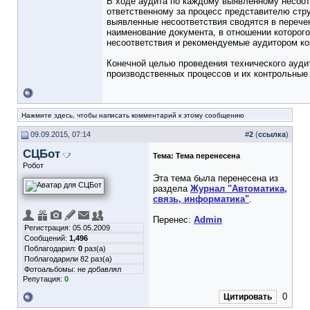
В ходе аудита по каждому выявленному несоо
ответственному за процесс представителю стр
выявленные несоответствия сводятся в перече
наименование документа, в отношении которого
несоответствия и рекомендуемые аудитором к
Конечной целью проведения технического ауди
производственных процессов и их контрольные 
Нажмите здесь, чтобы написать комментарий к этому сообщению
09.09.2015, 07:14
#
2
(
ссылка
)
СЦБот
Тема:
Тема перенесена
Робот
Эта тема была перенесена из
раздела
Журнал "Автоматика,
связь, информатика"
.
Перенес:
Admin
Регистрация: 05.05.2009
Сообщений:
1,496
Поблагодарил:
0
раз(а)
Поблагодарили 82 раз(а)
Фотоальбомы:
не добавлял
Репутация:
0
0
Цитировать