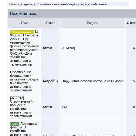
Нажмите здесь, чтобы написать комментарий к этому сообщению
Похожие темы
Тема
Автор
Раздел
Отве
№
=Распоряжение=
940р от 17 апреля
2014 г. - Об
утверждении
форм внутреннего
Admin
2014 год
6
первичного учета
ОАО «РЖД» в
хозяйстве
автоматики и
телемеханики
Обеспечение
безопасности
движения поездов
Андрей13
Нарушения безопасности на сети дорог
5
в хозяйстве
автоматики и
телемеханики
[07-2012]
Строительный
процесс в
Admin
xx3
0
хозяйстве
автоматики и
телемеханики
Под новым
[ОМ]
флагом. В
хозяйстве
автоматики и