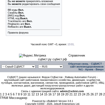
Вы
не можете
прикреплять вложения
Вы
можете
редактировать свои сообщения
BB коды
Вкл.
Смайлы
Вкл.
[IMG]
код
Вкл.
HTML код
Выкл.
Trackbacks
are
Вкл.
Pingbacks
are
Вкл.
Refbacks
are
Выкл.
Правила форума
Часовой пояс GMT +3, время:
13:01
.
Справочник
сцбист.ру сцбист.рф
Обратная связь
-
СЦБИСТ -
сайт железнодорожников
№1
-
Архив
-
Вверх
СЦБИСТ (ранее назывался: Форум СЦБистов - Railway Automation Forum) -
крупнейший сайт работников локомотивного хозяйства, движенцев, эсцебистов,
путейцев, контактников, вагонников, связистов, проводников, работников ЦФТО, ИВЦ
железных дорог, дистанций погрузочно-разгрузочных работ и других
железнодорожников.
Связь с администрацией сайта:
admin@scbist.com
1
2
3
4
5
6
7
8
9
10
11
12
13
14
15
16
17
18
19
20
21
22
23
24
25
26
27
28
2
ГРАМ Мессенджер
Powered by vBulletin® Version 3.8.1
Copyright ©2000 - 2026, Jelsoft Enterprises Ltd.