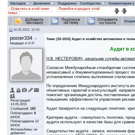
Закладки
Дневники
Поддержка
Сообщество
Комментарии к
Ответить в этой теме
Перейти в раздел этой
темы
Опции
16.05.2015, 15:43
poster334
Тема:
[02-2015] Аудит в хозяйстве автоматики и тел
Кандидат в V.I.P.
Аудит в х
Н.В. НЕСТЕРОВИЧ, начальник службы автомати
Согласно Международным стандартам системы
независимый и документированный процесс по
установления степени выполнения согласова
По определению Международного института вну
объективных гарантий и консультаций, направл
помогает организации достичь поставленных ц
повышению эффективности управления рисками,
Регистрация:
14.05.2015
Аудит базируется на следующих понятиях: кри
Сообщений:
193
Поблагодарил:
0
раз(а)
Критерии аудита - совокупность политики, про
Поблагодарили 10
аудита используют в качестве базы для сравне
раз(а)
Фотоальбомы:
не
Свидетельство аудита - записи, изложение фак
добавлял