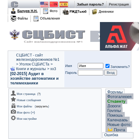
Забыл пароль?
Регистрация
Балуев Н.Н.
Фото
РЖДТьюб
Дневники
Файлы
Объявления
СЦБИСТ - сайт
железнодорожников №1
>
Уголок СЦБИСТа
>
Имя
Запомнить?
Книги и журналы
>
xx3
Пароль
[02-2015] Аудит в
хозяйстве автоматики и
телемеханики
Форумы
Моя страница
(
?
)
Фотогалерея
Новые сообщения
Студенту
Дороги
Мои файлы
(
загрузить
)
Группы
(
+
)
Мои фото
Помощь
Мои настройки
Календарь
Новые фото
Почта
Ошибка