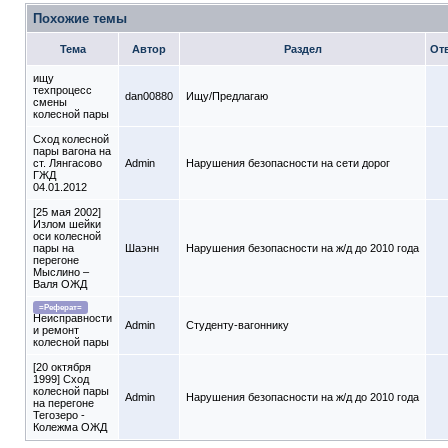
Похожие темы
Тема
Автор
Раздел
От
ищу
техпроцесс
dan00880
Ищу/Предлагаю
смены
колесной пары
Сход колесной
пары вагона на
ст. Лянгасово
Admin
Нарушения безопасности на сети дорог
ГЖД
04.01.2012
[25 мая 2002]
Излом шейки
оси колесной
пары на
Шаэнн
Нарушения безопасности на ж/д до 2010 года
перегоне
Мыслино –
Валя ОЖД
=Реферат=
Неисправности
Admin
Студенту-вагоннику
и ремонт
колесной пары
[20 октября
1999] Сход
колесной пары
Admin
Нарушения безопасности на ж/д до 2010 года
на перегоне
Тегозеро -
Колежма ОЖД