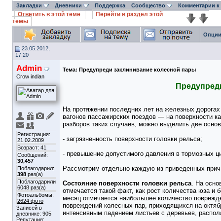
Закладки
Дневники
Поддержка
Сообщество
Комментарии к
Ответить в этой теме
Перейти в раздел этой
темы
Опции
23.05.2012,
17:20
Admin
Тема:
Предупреди заклинивание колесной пары
Crow indian
Предупред
На протяжении последних лет на железных дорога
вагонов пассажирских поездов — на поверхности к
разборов таких случаев, можно выделить две осно
Регистрация:
- загрязненность поверхности головки рельса;
21.02.2009
Возраст: 41
- превышение допустимого давления в тормозных ц
Сообщений:
30,457
Рассмотрим отдельно каждую из приведенных прич
Поблагодарил:
398
раз(а)
Поблагодарили
Состояние поверхности головки рельса
. На осно
6048 раз(а)
отмечается такой факт, как рост количества юза и б
Фотоальбомы:
месяц отмечается наибольшее количество поврежде
2624 фото
повреждений колесных пар, приходящихся на октябр
Записей в
интенсивным падением листьев с деревьев, распол
дневнике:
905
Репутация: