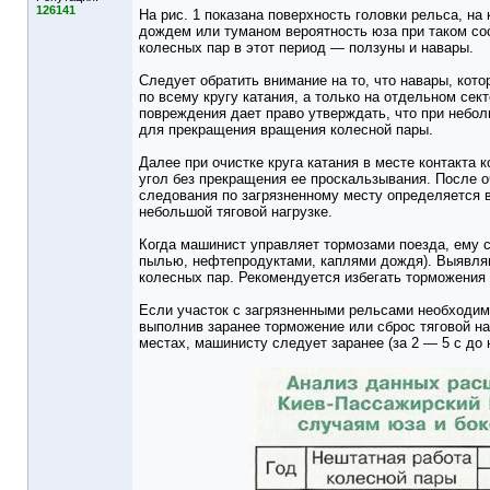
126141
На рис. 1 показана поверхность головки рельса, н
дождем или туманом вероятность юза при таком со
колесных пар в этот период — ползуны и навары.
Следует обратить внимание на то, что навары, кот
по всему кругу катания, а только на отдельном сек
повреждения дает право утверждать, что при небо
для прекращения вращения колесной пары.
Далее при очистке круга катания в месте контакта
угол без прекращения ее проскальзывания. После о
следования по загрязненному месту определяется 
небольшой тяговой нагрузке.
Когда машинист управляет тормозами поезда, ему 
пылью, нефтепродуктами, каплями дождя). Выявляю
колесных пар. Рекомендуется избегать торможения 
Если участок с загрязненными рельсами необходимо
выполнив заранее торможение или сброс тяговой на
местах, машинисту следует заранее (за 2 — 5 с до