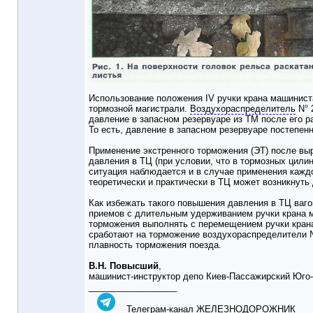
Использование положения IV ручки крана машинист
тормозной магистрали.
Воздухораспределитель
N° 
давление в запасном резервуаре из ТМ после его 
То есть, давление в запасном резервуаре постепен
Применение экстренного торможения (ЭТ) после вы
давления в ТЦ (при условии, что в тормозных цили
ситуация наблюдается и в случае применения кажд
теоретически и практически в ТЦ может возникнуть 
Как избежать такого повышения давления в ТЦ ваго
приемов с длительным удерживанием ручки крана м
торможения выполнять с перемещением ручки крана 
сработают на торможение воздухораспределители № 
плавность торможения поезда.
В.Н. Повысший
,
машинист-инструктор депо Киев-Пассажирский Юго-
__________________
Телеграм-канал ЖЕЛЕЗНОДОРОЖНИК