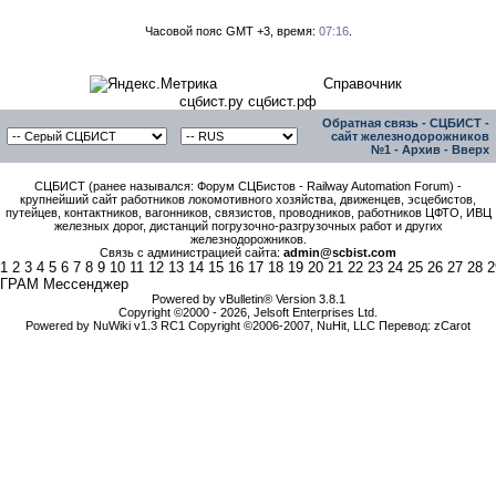
Часовой пояс GMT +3, время:
07:16
.
Справочник
сцбист.ру сцбист.рф
Обратная связь
-
СЦБИСТ -
сайт железнодорожников
№1
-
Архив
-
Вверх
СЦБИСТ (ранее назывался: Форум СЦБистов - Railway Automation Forum) -
крупнейший сайт работников локомотивного хозяйства, движенцев, эсцебистов,
путейцев, контактников, вагонников, связистов, проводников, работников ЦФТО, ИВЦ
железных дорог, дистанций погрузочно-разгрузочных работ и других
железнодорожников.
Связь с администрацией сайта:
admin@scbist.com
1
2
3
4
5
6
7
8
9
10
11
12
13
14
15
16
17
18
19
20
21
22
23
24
25
26
27
28
2
ГРАМ Мессенджер
Powered by vBulletin® Version 3.8.1
Copyright ©2000 - 2026, Jelsoft Enterprises Ltd.
Powered by NuWiki v1.3 RC1 Copyright ©2006-2007, NuHit, LLC Перевод: zCarot