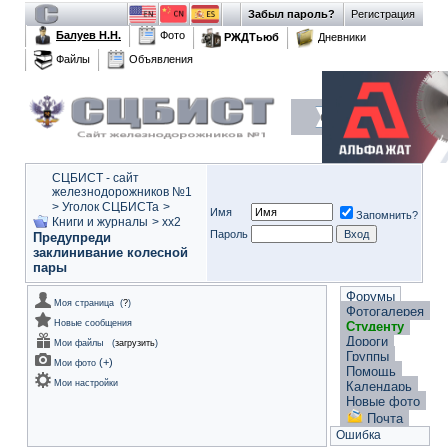
Забыл пароль?
Регистрация
Балуев Н.Н.
Фото
РЖДТьюб
Дневники
Файлы
Объявления
СЦБИСТ - сайт
железнодорожников №1
>
Уголок СЦБИСТа
>
Имя
Запомнить?
Книги и журналы
>
xx2
Пароль
Предупреди
заклинивание колесной
пары
Форумы
Моя страница
(
?
)
Фотогалерея
Новые сообщения
Студенту
Дороги
Мои файлы
(
загрузить
)
Группы
(
+
)
Мои фото
Помощь
Мои настройки
Календарь
Новые фото
Почта
Ошибка