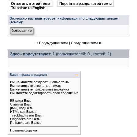
Ответить в этой теме
Перейти в раздел этой темы
Translate to English
Возможно вас заинтересует информация по следующим меткам
(темам):
боксование
«
Предыдущая тема
|
Следующая тема
»
Здесь присутствуют: 1
(пользователей: 0 , гостей: 1)
Ваши права в разделе
Вы
не можете
создавать новые темы
Вы
не можете
отвечать в темах
Вы
не можете
прикреплять вложения
Вы
можете
редактировать свои сообщения
BB коды
Вкл.
Смайлы
Вкл.
[IMG]
код
Вкл.
HTML код
Выкл.
Trackbacks
are
Вкл.
Pingbacks
are
Вкл.
Refbacks
are
Выкл.
Правила форума