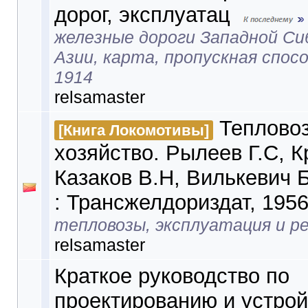
дорог, эксплуатац
железные дороги Западной Си
Азии, карта, пропускная спос
1914
relsamaster
Теплово
[Книга Локомотивы]
хозяйство. Рылеев Г.С, К
Казаков В.Н, Вилькевич Б
: Трансжелдориздат, 195
тепловозы, эксплуатация и р
relsamaster
Краткое руководство по
проектированию и устрой