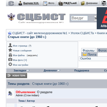
Балуев Н.Н.
Фото
РЖДТьюб
Дневники
СЦБИСТ - сайт железнодорожников №1
>
Уголок СЦБИСТа
>
Книги 
Старые книги (до 1960 г.)
Моя страница
(
?
)
Форумы
Фотог
Новые сообщения
Почта
Мои файлы
(
загрузить
)
Ошибка
(
+
)
Мои фото
Мои настройки
Закладки
Дневники
Поддержка
С
Темы раздела
: Старые книги (до 1960 г.)
Объявление
:
О разделе
Admin
(Crow indian)
Тема
/
Автор