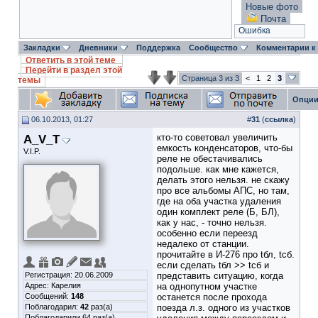
Новые фото
Почта
Ошибка
Закладки
Дневники
Поддержка
Сообщество
Комментарии к
Ответить в этой теме
Перейти в раздел этой
Страница 3 из 3
<
1
2
3
темы
Опции
06.10.2013, 01:27
#
31
(
ссылка
)
A_V_T
кто-то советовал увеличить
емкость конденсаторов, что-бы
V.I.P.
реле не обестачивались
подольше. как мне кажется,
делать этого нельзя. не скажу
про все альбомы АПС, но там,
где на оба участка удаления
один комплект реле (Б, БЛ),
как у нас, - точно нельзя.
особенно если переезд
недалеко от станции.
прочитайте в И-276 про tбл, tсб.
если сделать tбл >> tсб и
Регистрация: 20.06.2009
представить ситуацию, когда
Адрес: Карелия
на однопутном участке
Сообщений:
148
останется после прохода
Поблагодарил:
42
раз(а)
поезда л.з. одного из участков
Поблагодарили 64 раз(а)