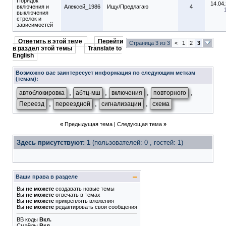
Порядок
14.04
включения и
Алексей_1986
Ищу/Предлагаю
4
выключения
стрелок и
зависимостей
Ответить в этой теме
Перейти
Страница 3 из 3
<
1
2
3
в раздел этой темы
Translate to
English
Возможно вас заинтересует информация по следующим меткам
(темам):
,
,
,
,
автоблокировка
абтц-мш
включения
повторного
,
,
,
Переезд
переездной
сигнализации
схема
«
Предыдущая тема
|
Следующая тема
»
Здесь присутствуют: 1
(пользователей: 0 , гостей: 1)
Ваши права в разделе
Вы
не можете
создавать новые темы
Вы
не можете
отвечать в темах
Вы
не можете
прикреплять вложения
Вы
не можете
редактировать свои сообщения
BB коды
Вкл.
Смайлы
Вкл.