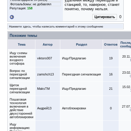
удаления между переездом и
Фотоальбомы:
не добавлял
станцией, то, наверное, станет
Репутация:
158
понятно, почему нельзя.
0
Цитировать
Нажмите здесь, чтобы написать комментарий к этому сообщению
Похожие темы
После
Тема
Автор
Раздел
Ответов
сообщ
Ищу схемы
включения
20.11
viktors007
Ищу/Предлагаю
19
входного
сетофора
Вопрос по
23.02
переездной
zamshch13
Переездная сигнализация
16
сигнализации
Щиток
15.02
переездной
MaksTM
Ищу/Предлагаю
21
сигнализации
Пошаговая
технология
включения в
27.07
Андрей13
Автоблокировки
0
действие
двухсторонней
автоблокировки
Ищу
информацию: