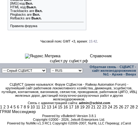
[IMG]
код
Вкл.
HTML код
Выкл.
Trackbacks
are
Вкл.
Pingbacks
are
Вкл.
Refbacks
are
Выкл.
Правила форума
Часовой пояс GMT +3, время:
15:42
.
Справочник
сцбист.ру сцбист.рф
Обратная связь
-
СЦБИСТ -
сайт железнодорожников
№1
-
Архив
-
Вверх
СЦБИСТ (ранее назывался: Форум СЦБистов - Railway Automation Forum) -
крупнейший сайт работников локомотивного хозяйства, движенцев, эсцебистов,
путейцев, контактников, вагонников, связистов, проводников, работников ЦФТО, ИВЦ
железных дорог, дистанций погрузочно-разгрузочных работ и других
железнодорожников.
Связь с администрацией сайта:
admin@scbist.com
1
2
3
4
5
6
7
8
9
10
11
12
13
14
15
16
17
18
19
20
21
22
23
24
25
26
27
28
2
ГРАМ Мессенджер
Powered by vBulletin® Version 3.8.1
Copyright ©2000 - 2026, Jelsoft Enterprises Ltd.
Powered by NuWiki v1.3 RC1 Copyright ©2006-2007, NuHit, LLC Перевод: zCarot