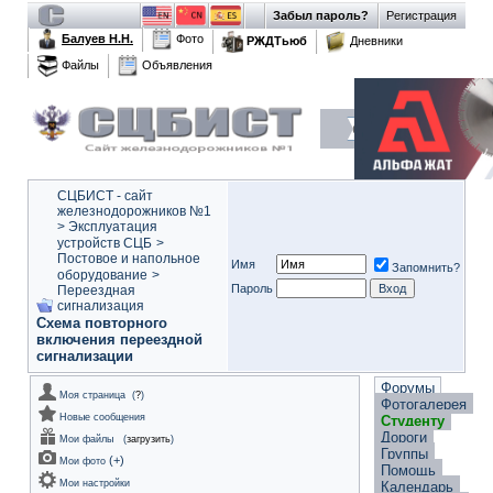
Забыл пароль?
Регистрация
Балуев Н.Н.
Фото
РЖДТьюб
Дневники
Файлы
Объявления
СЦБИСТ - сайт
железнодорожников №1
>
Эксплуатация
устройств СЦБ
>
Постовое и напольное
Имя
Запомнить?
оборудование
>
Пароль
Переездная
сигнализация
Схема повторного
включения переездной
сигнализации
Форумы
Моя страница
(
?
)
Фотогалерея
Новые сообщения
Студенту
Дороги
Мои файлы
(
загрузить
)
Группы
(
+
)
Мои фото
Помощь
Мои настройки
Календарь