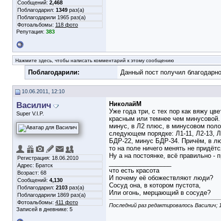
Сообщений:
2,468
Поблагодарил:
1349
раз(а)
Поблагодарили 1965 раз(а)
Фотоальбомы:
118 фото
Репутация:
383
Нажмите здесь, чтобы написать комментарий к этому сообщению
Поблагодарили:
Данный пост получил благодарно
10.06.2011, 12:10
Василич
НиколайМ
Уже года три, с тех пор как вяжу ц
Super V.I.P.
красным или темнее чем минусовой. 
минус, в Л2 плюс, в минусовом поло
следующем порядке: Л1-11, Л2-13, Л3
БДР-22, минус БДР-34. Причём, в лю
то на поле ничего менять не придётся
Ну а на постоянке, всё правильно -
Регистрация: 18.06.2010
__________________
Адрес: Братск
что есть красота
Возраст: 68
И почему её обожествляют люди?
Сообщений:
4,130
Сосуд она, в котором пустота,
Поблагодарил:
2103
раз(а)
Или огонь, мерцающий в сосуде?
Поблагодарили 1869 раз(а)
Фотоальбомы:
411 фото
Последний раз редактировалось Василич; 1
Записей в дневнике:
5