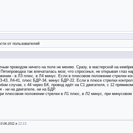
сти от пользователей
ветным проводом ничего на поле не меняю. Сразу, в мастерской на кемб
Пятипроводка так впечаталась мозг, что спросонья, не открывая глаз н
жении - в Л3 плюс, в Л4 минус. Если в плюсовом положении стрелки кон
-43, Л4-41, плюс БДР-34, минус БДР-22. Если в плюсе стрелки контроль 
бом случае, с 44 через БК, провод идёт на С1 двигателя, с 12 прямиком
 - ни на двигателе, ни на БДР.
 при плюсовом положении стрелки в Л1 плюс, в Л2 минус, при минусовом 
0.06.2011 в
12:13
.