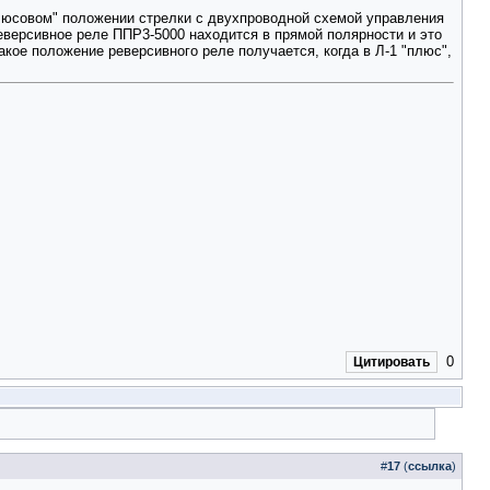
"плюсовом" положении стрелки с двухпроводной схемой управления
реверсивное реле ППР3-5000 находится в прямой полярности и это
акое положение реверсивного реле получается, когда в Л-1 "плюс",
0
Цитировать
#
17
(
ссылка
)