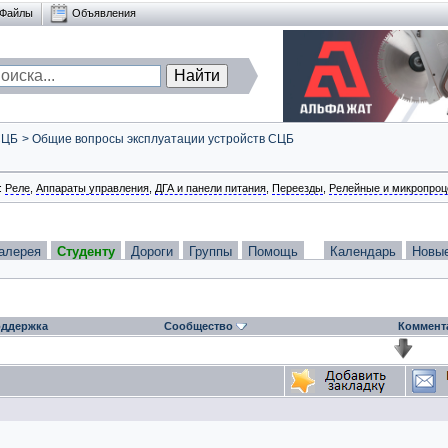
Файлы
Объявления
СЦБ
>
Общие вопросы эксплуатации устройств СЦБ
:
Реле
,
Аппараты управления
,
ДГА и панели питания
,
Переезды
,
Релейные и микропроц
алерея
Студенту
Дороги
Группы
Помощь
Календарь
Новы
ддержка
Сообщество
Коммент