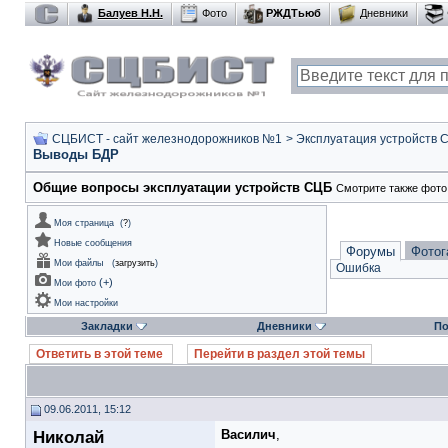
Балуев Н.Н.
Фото
РЖДТьюб
Дневники
СЦБИСТ - сайт железнодорожников №1
>
Эксплуатация устройств 
Выводы БДР
Общие вопросы эксплуатации устройств СЦБ
Смотрите также фото
Моя страница
(
?
)
Новые сообщения
Форумы
Фотог
Мои файлы
(
загрузить
)
Ошибка
(
+
)
Мои фото
Мои настройки
Закладки
Дневники
По
Ответить в этой теме
Перейти в раздел этой темы
09.06.2011, 15:12
Николай
Василич
,