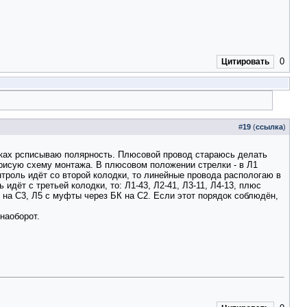
0
Цитировать
#
19
(
ссылка
)
риках рсписываю полярность. Плюсовой провод стараюсь делать
арисую схему монтажа. В плюсовом положении стрелки - в Л1
троль идёт со второй колодки, то линейные провода распологаю в
идёт с третьей колодки, то: Л1-43, Л2-41, Л3-11, Л4-13, плюс
 на С3, Л5 с муфты через БК на С2. Если этот порядок соблюдён,
наоборот.