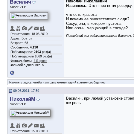
Василич
Николай Николаевич
Извиняюсь. Это я про пятипроводку
Super V.I.P.
__________________
что есть красота
И почему её обожествляют люди?
Сосуд она, в котором пустота,
Или огонь, мерцающий в сосуде?
Регистрация: 18.06.2010
Последний раз редактировалось Василич; 0
Адрес: Братск
Возраст: 68
Сообщений:
4,130
Поблагодарил:
2103
раз(а)
Поблагодарили 1869 раз(а)
Фотоальбомы:
411 фото
Записей в дневнике:
5
Нажмите здесь, чтобы написать комментарий к этому сообщению
09.06.2011, 17:59
НиколайМ
Василич, при любой установке стрел
же роль.
Super V.I.P.
Регистрация: 25.03.2010