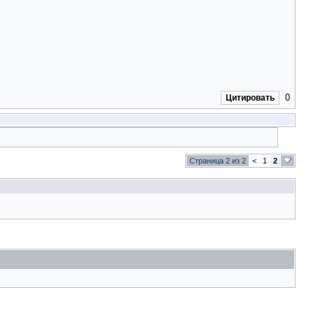
0
Цитировать
Страница 2 из 2
<
1
2