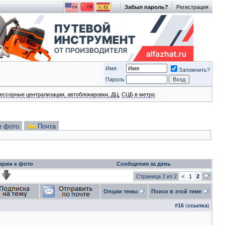
Забыл пароль?
Регистрация
Имя
Запомнить?
Пароль
ессорные централизации, автоблокировки, ДЦ
,
СЦБ в метро
.
е фото
Почта
арии к фото
Сообщения за день
Страница 2 из 2
<
1
2
Опции темы
Поиск в этой теме
#
16
(
ссылка
)