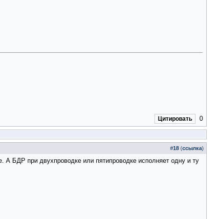
0
Цитировать
#
18
(
ссылка
)
е. А БДР при двухпроводке или пятипроводке исполняет одну и ту