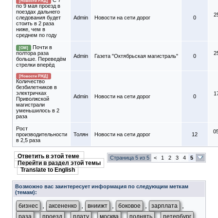
С 7
[Новости РЖД]
по 9 мая проезд в
поездах дальнего
2
следования будет
Admin
Новости на сети дорог
0
стоить в 2 раза
ниже, чем в
среднем по году
Почти в
[ОМ]
полтора раза
2
Admin
Газета "Октябрьская магистраль"
0
больше. Переведём
стрелки вперёд
[Новости РЖД]
Количество
безбилетников в
электричках
1
Admin
Новости на сети дорог
0
Приволжской
магистрали
уменьшилось в 2
раза
Рост
0
производительности
Толян
Новости на сети дорог
12
в 2,5 раза
Ответить в этой теме
Страница 5 из 5
<
1
2
3
4
5
Перейти в раздел этой темы
Translate to English
Возможно вас заинтересует информация по следующим меткам
(темам):
,
,
,
,
,
бизнес
аксененко
вниижт
боковое
зарплата
,
,
,
,
,
,
раза
проезд
плату
москва
поднять
петербург