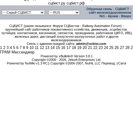
сцбист.ру сцбист.рф
Обратная связь
-
СЦБИСТ -
сайт железнодорожников
№1
-
Архив
-
Вверх
СЦБИСТ (ранее назывался: Форум СЦБистов - Railway Automation Forum) -
крупнейший сайт работников локомотивного хозяйства, движенцев, эсцебистов,
путейцев, контактников, вагонников, связистов, проводников, работников ЦФТО, ИВЦ
железных дорог, дистанций погрузочно-разгрузочных работ и других
железнодорожников.
Связь с администрацией сайта:
admin@scbist.com
1
2
3
4
5
6
7
8
9
10
11
12
13
14
15
16
17
18
19
20
21
22
23
24
25
26
27
28
2
ГРАМ Мессенджер
Powered by vBulletin® Version 3.8.1
Copyright ©2000 - 2026, Jelsoft Enterprises Ltd.
Powered by NuWiki v1.3 RC1 Copyright ©2006-2007, NuHit, LLC Перевод: zCarot