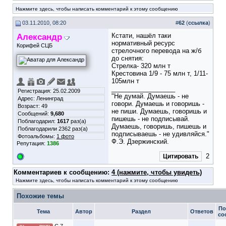
Нажмите здесь, чтобы написать комментарий к этому сообщению
03.11.2010, 08:20
#
62
(
ссылка
)
Александр
Кстати, нашёл таки
нормативный ресурс
Корифей СЦБ
стрелочного перевода на ж/б
до снятия:
Стрелка- 320 млн т
Крестовина 1/9 - 75 млн т, 1/11-
105млн т
__________________
Регистрация: 25.02.2009
"Не думай. Думаешь - не
Адрес: Ленинград
говори. Думаешь и говоришь -
Возраст: 49
не пиши. Думаешь, говоришь и
Сообщений:
9,680
пишешь - не подписывай.
Поблагодарил:
1617
раз(а)
Думаешь, говоришь, пишешь и
Поблагодарили 2362 раз(а)
подписываешь - не удивляйся."
Фотоальбомы:
1 фото
Ф.Э. Дзержинский.
Репутация:
1386
2
Цитировать
Комментариев к сообщению:
4 (нажмите, чтобы увидеть)
Нажмите здесь, чтобы написать комментарий к этому сообщению
Похожие темы
По
Тема
Автор
Раздел
Ответов
со