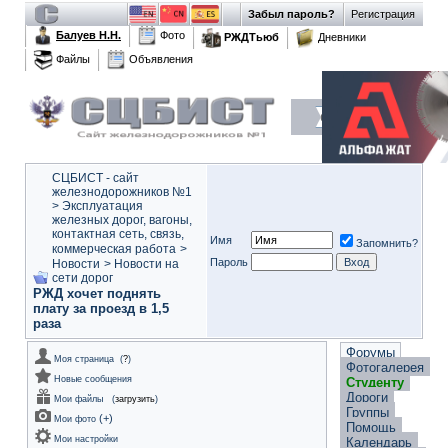
Забыл пароль?
Регистрация
Балуев Н.Н.
Фото
РЖДТьюб
Дневники
Файлы
Объявления
СЦБИСТ - сайт
железнодорожников №1
>
Эксплуатация
железных дорог, вагоны,
контактная сеть, связь,
Имя
Запомнить?
коммерческая работа
>
Пароль
Новости
>
Новости на
сети дорог
РЖД хочет поднять
плату за проезд в 1,5
раза
Форумы
Моя страница
(
?
)
Фотогалерея
Новые сообщения
Студенту
Дороги
Мои файлы
(
загрузить
)
Группы
(
+
)
Мои фото
Помощь
Мои настройки
Календарь