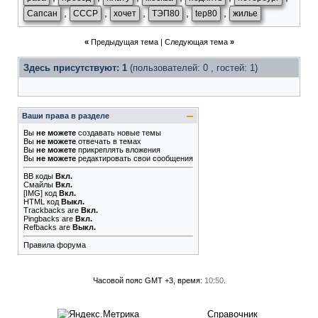
,
,
,
,
,
Сапсан
СССР
хочет
ТЭП80
tep80
жилье
«
Предыдущая тема
|
Следующая тема
»
Здесь присутствуют: 1
(пользователей: 0 , гостей: 1)
Ваши права в разделе
Вы
не можете
создавать новые темы
Вы
не можете
отвечать в темах
Вы
не можете
прикреплять вложения
Вы
не можете
редактировать свои сообщения
BB коды
Вкл.
Смайлы
Вкл.
[IMG]
код
Вкл.
HTML код
Выкл.
Trackbacks
are
Вкл.
Pingbacks
are
Вкл.
Refbacks
are
Выкл.
Правила форума
Часовой пояс GMT +3, время:
10:50
.
Справочник