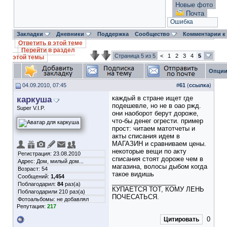
Новые фото
Почта
Ошибка
Закладки
Дневники
Поддержка
Сообщество
Комментарии к
Ответить в этой теме
Перейти в раздел
Страница 5 из 5
<
1
2
3
4
5
этой темы
Опции
04.09.2010, 07:45
#
61
(
ссылка
)
каркуша
каждый в стране ищет где
подешевле, но не в оао ржд.
Super V.I.P.
они наоборот берут дороже,
что-бы денег огрести. пример
прост: читаем матотчеты и
акты списания идем в
МАГАЗИН и сравниваем цены.
некоторые вещи по акту
Регистрация: 23.08.2010
списания стоят дороже чем в
Адрес: Дом, милый дом...
магазина, волосы дыбом когда
Возраст: 54
такое видишь
Сообщений:
1,454
__________________
Поблагодарил:
84
раз(а)
КУПАЕТСЯ ТОТ, КОМУ ЛЕНЬ
Поблагодарили 210 раз(а)
ПОЧЕСАТЬСЯ.
Фотоальбомы:
не добавлял
Репутация:
217
0
Цитировать