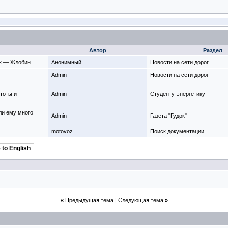
Автор
Раздел
ск — Жлобин
Анонимный
Новости на сети дорог
Admin
Новости на сети дорог
тоты и
Admin
Студенту-энергетику
ли ему много
Admin
Газета "Гудок"
motovoz
Поиск документации
 to English
«
Предыдущая тема
|
Следующая тема
»