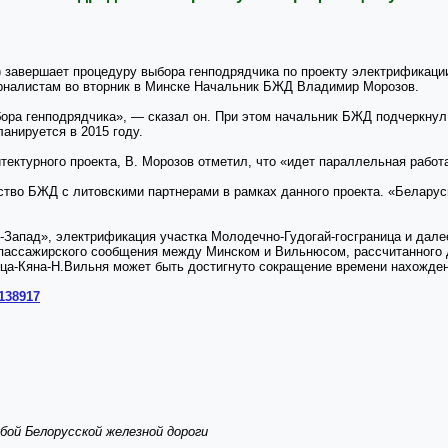
 завершает процедуру выбора генподрядчика по проекту электрификац
рналистам во вторник в Минске Начальник БЖД Владимир Морозов.
ора генподрядчика», — сказал он. При этом начальник БЖД подчеркнул,
ланируется в 2015 году.
итектурного проекта, В. Морозов отметил, что «идет параллельная работ
ство БЖД с литовскими партнерами в рамках данного проекта. «Беларусь
-Запад», электрификация участка Молодечно-Гудогай-госграница и дале
о пассажирского сообщения между Минском и Вильнюсом, рассчитанного 
ица-Кяна-Н.Вильня может быть достигнуто сокращение времени нахождени
/138917
бой Белорусской железной дороги