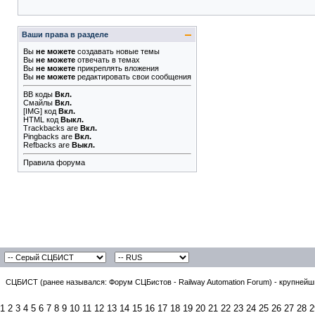
Ваши права в разделе
Вы
не можете
создавать новые темы
Вы
не можете
отвечать в темах
Вы
не можете
прикреплять вложения
Вы
не можете
редактировать свои сообщения
BB коды
Вкл.
Смайлы
Вкл.
[IMG]
код
Вкл.
HTML код
Выкл.
Trackbacks
are
Вкл.
Pingbacks
are
Вкл.
Refbacks
are
Выкл.
Правила форума
СЦБИСТ (ранее назывался: Форум СЦБистов - Railway Automation Forum) - крупнейши
1
2
3
4
5
6
7
8
9
10
11
12
13
14
15
16
17
18
19
20
21
22
23
24
25
26
27
28
2