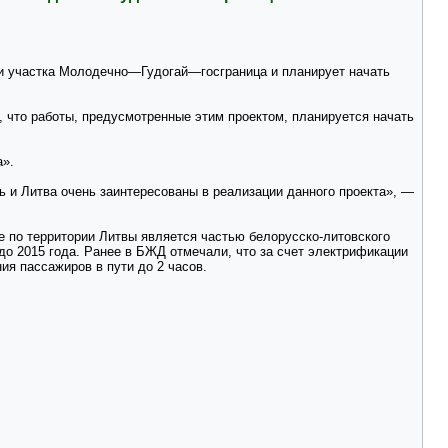
ии участка Молодечно—Гудогай—госграница и планирует начать
 что работы, предусмотренные этим проектом, планируется начать
а».
 и Литва очень заинтересованы в реализации данного проекта», —
е по территории Литвы является частью белорусско-литовского
до 2015 года. Ранее в БЖД отмечали, что за счет электрификации
я пассажиров в пути до 2 часов.