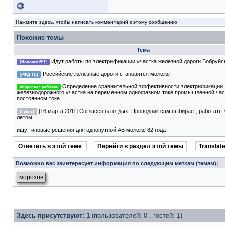
Нажмите здесь, чтобы написать комментарий к этому сообщению
Похожие темы
Тема
Идут работы по электрификации участка железной дороги Бобруй
[Новости БЧ]
Российские железные дороги становятся моложе
[РЖД ТВ]
Определение сравнительной эффективности электрификации
=Курсовая работа=
железнодорожного участка на переменном однофазном токе промышленной час
постоянном токе
[16 марта 2011] Согласен на отдых. Проводник сам выбирает, работать 
[Гудок]
летом
ищу типовые решения для однопутной АБ моложе 82 года
Ответить в этой теме
Перейти в раздел этой темы
Translate
Возможно вас заинтересует информация по следующим меткам (темам):
морозов
Здесь присутствуют: 1
(пользователей: 0 , гостей: 1)