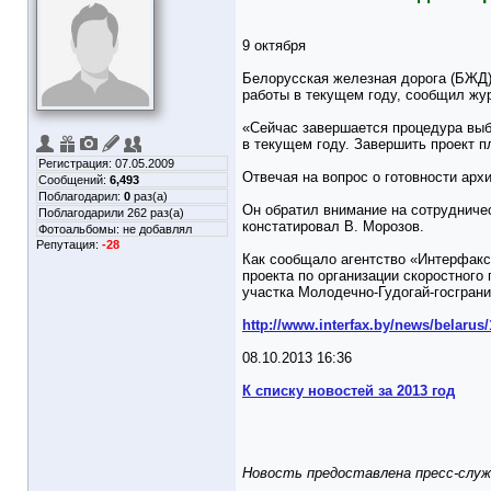
9 октября
Белорусская железная дорога (БЖД)
работы в текущем году, сообщил жу
«Сейчас завершается процедура выб
в текущем году. Завершить проект п
Регистрация: 07.05.2009
Отвечая на вопрос о готовности арх
Сообщений:
6,493
Поблагодарил:
0
раз(а)
Он обратил внимание на сотрудниче
Поблагодарили 262 раз(а)
констатировал В. Морозов.
Фотоальбомы:
не добавлял
Репутация:
-28
Как сообщало агентство «Интерфакс
проекта по организации скоростног
участка Молодечно-Гудогай-госгран
http://www.interfax.by/news/belarus
08.10.2013 16:36
К списку новостей за 2013 год
Новость предоставлена пресс-служ