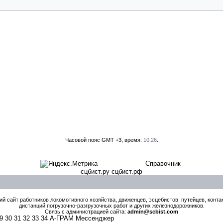
Часовой пояс GMT +3, время:
10:26
.
Справочник
сцбист.ру сцбист.рф
й сайт работников локомотивного хозяйства, движенцев, эсцебистов, путейцев, контак
дистанций погрузочно-разгрузочных работ и других железнодорожников.
Связь с администрацией сайта:
admin@scbist.com
9
30
31
32
33
34
А-ГРАМ Мессенджер