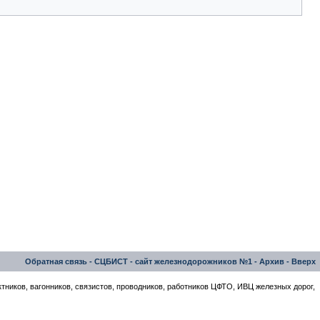
Обратная связь
-
СЦБИСТ - сайт железнодорожников №1
-
Архив
-
Вверх
тников, вагонников, связистов, проводников, работников ЦФТО, ИВЦ железных дорог,