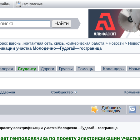
Файлы
Объявления
ог, вагоны, контактная сеть, связь, коммерческая работа
>
Новости
>
Новост
фикации участка Молодечно—Гудогай—госграница
алерея
Студенту
Дороги
Группы
Помощь
Календарь
Новы
ддержка
Сообщество
Коммент
проекту электрификации участка Молодечно—Гудогай—госграница
ет генподрядчика по проекту электрификации участ