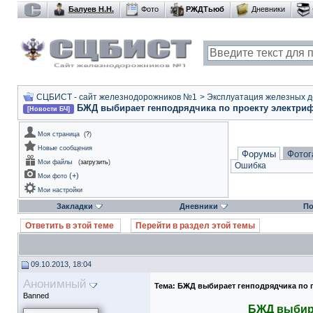
Балуев Н.Н.
Фото
РЖДТьюб
Дневники
СЦБИСТ - сайт железнодорожников №1
>
Эксплуатация железных дор
БЖД выбирает генподрядчика по проекту электри
[Новости БЧ]
Моя страница
(
?
)
Новые сообщения
Форумы
Фотог
Мои файлы
(
загрузить
)
Ошибка
(
+
)
Мои фото
Мои настройки
Закладки
Дневники
По
Ответить в этой теме
Перейти в раздел этой темы
09.10.2013, 18:04
Анонимный
Тема:
БЖД выбирает генподрядчика по 
Banned
БЖД выбира