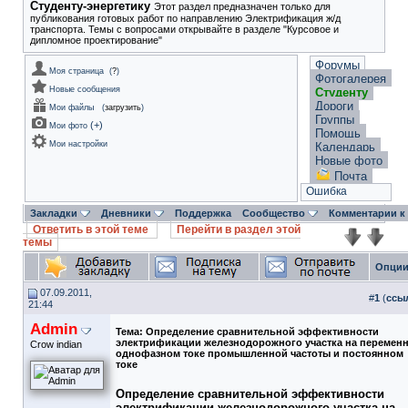
Студенту-энергетику
Этот раздел предназначен только для
публикования готовых работ по направлению Электрификация ж/д
транспорта. Темы с вопросами открывайте в разделе "Курсовое и
дипломное проектирование"
Форумы
Моя страница
(
?
)
Фотогалерея
Новые сообщения
Студенту
Дороги
Мои файлы
(
загрузить
)
Группы
(
+
)
Мои фото
Помощь
Мои настройки
Календарь
Новые фото
Почта
Ошибка
Закладки
Дневники
Поддержка
Сообщество
Комментарии к
Ответить в этой теме
Перейти в раздел этой
темы
Опции
07.09.2011,
#
1
(
ссы
21:44
Admin
Тема:
Определение сравнительной эффективности
электрификации железнодорожного участка на перемен
Crow indian
однофазном токе промышленной частоты и постоянном
токе
Определение сравнительной эффективности
электрификации железнодорожного участка на