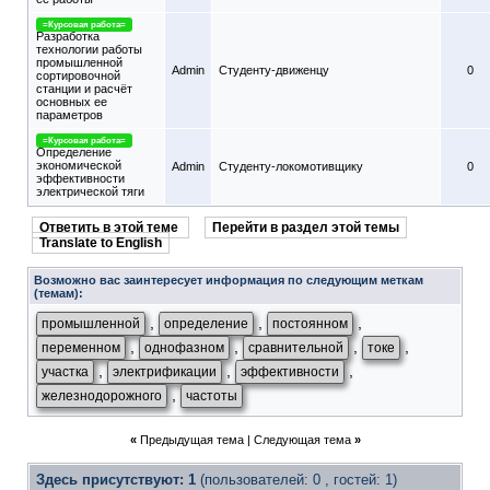
=Курсовая работа=
Разработка
технологии работы
промышленной
Admin
Студенту-движeнцу
0
сортировочной
станции и расчёт
основных ее
параметров
=Курсовая работа=
Определение
экономической
Admin
Студенту-локомотивщику
0
эффективности
электрической тяги
Ответить в этой теме
Перейти в раздел этой темы
Translate to English
Возможно вас заинтересует информация по следующим меткам
(темам):
,
,
,
промышленной
определение
постоянном
,
,
,
,
переменном
однофазном
сравнительной
токе
,
,
,
участка
электрификации
эффективности
,
железнодорожного
частоты
«
Предыдущая тема
|
Следующая тема
»
Здесь присутствуют: 1
(пользователей: 0 , гостей: 1)