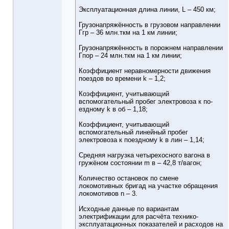
Эксплуатационная длина линии, L – 450 км;
Грузонапряжённость в грузовом направлении
Ггр – 36 млн.ткм на 1 км линии;
Грузонапряжённость в порожнем направлении
Гпор – 24 млн.ткм на 1 км линии;
Коэффициент неравномерности движения
поездов во времени k – 1,2;
Коэффициент, учитывающий
вспомогательный пробег электровоза к по-
ездному k в об – 1,18;
Коэффициент, учитывающий
вспомогательный линейный пробег
электровоза к поездному k в лин – 1,14;
Средняя нагрузка четырехосного вагона в
гружёном состоянии m в – 42,8 т/вагон;
Количество остановок по смене
локомотивных бригад на участке обращения
локомотивов n – 3.
Исходные данные по вариантам
электрификации для расчёта технико-
эксплуатационных показателей и расходов на