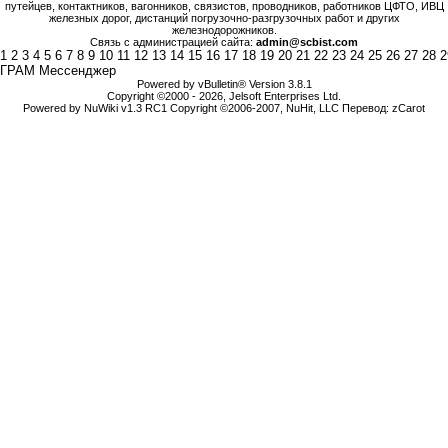
путейцев, контактников, вагонников, связистов, проводников, работников ЦФТО, ИВЦ
железных дорог, дистанций погрузочно-разгрузочных работ и других
железнодорожников.
Связь с администрацией сайта:
admin@scbist.com
1
2
3
4
5
6
7
8
9
10
11
12
13
14
15
16
17
18
19
20
21
22
23
24
25
26
27
28
2
ГРАМ Мессенджер
Powered by vBulletin® Version 3.8.1
Copyright ©2000 - 2026, Jelsoft Enterprises Ltd.
Powered by NuWiki v1.3 RC1 Copyright ©2006-2007, NuHit, LLC Перевод: zCarot