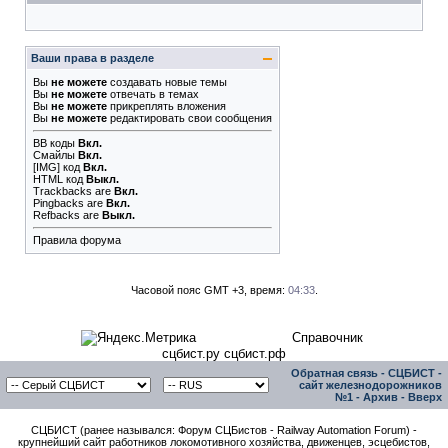
Ваши права в разделе
Вы
не можете
создавать новые темы
Вы
не можете
отвечать в темах
Вы
не можете
прикреплять вложения
Вы
не можете
редактировать свои сообщения
BB коды
Вкл.
Смайлы
Вкл.
[IMG]
код
Вкл.
HTML код
Выкл.
Trackbacks
are
Вкл.
Pingbacks
are
Вкл.
Refbacks
are
Выкл.
Правила форума
Часовой пояс GMT +3, время:
04:33
.
Справочник
сцбист.ру сцбист.рф
Обратная связь
-
СЦБИСТ -
сайт железнодорожников
№1
-
Архив
-
Вверх
СЦБИСТ (ранее назывался: Форум СЦБистов - Railway Automation Forum) -
крупнейший сайт работников локомотивного хозяйства, движенцев, эсцебистов,