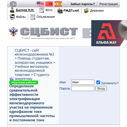
Забыл пароль?
Регистрация
Балуев Н.Н.
Фото
РЖДТьюб
Дневники
Файлы
Объявления
СЦБИСТ - сайт
железнодорожников №1
>
Помощь студентам,
аспирантам, учащимся
>
Учебные материалы
железнодорожной
тематики
>
Студенту-
энергетику
Имя
=Курсовая работа=
Запомнить?
Определение
Пароль
сравнительной
эффективности
электрификации
железнодорожного
участка на переменном
однофазном токе
промышленной частоты
и постоянном токе