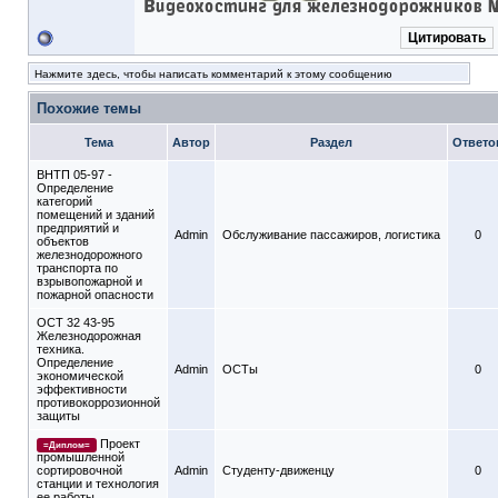
Цитировать
Нажмите здесь, чтобы написать комментарий к этому сообщению
Похожие темы
Тема
Автор
Раздел
Ответо
ВНТП 05-97 -
Определение
категорий
помещений и зданий
предприятий и
Admin
Обслуживание пассажиров, логистика
0
объектов
железнодорожного
транспорта по
взрывопожарной и
пожарной опасности
ОСТ 32 43-95
Железнодорожная
техника.
Определение
Admin
ОСТы
0
экономической
эффективности
противокоррозионной
защиты
Проект
=Диплом=
промышленной
сортировочной
Admin
Студенту-движeнцу
0
станции и технология
ее работы