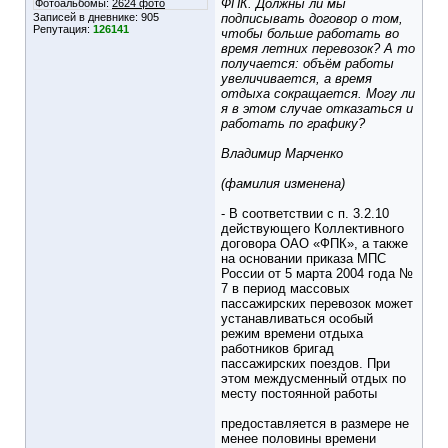
ФПК. Должны ли мы
Фотоальбомы:
2624 фото
Записей в дневнике:
905
подписывать договор о том,
Репутация:
126141
чтобы больше работать во
время летних перевозок? А то
получается: объём работы
увеличивается, а время
отдыха сокращается. Могу ли
я в этом случае отказаться и
работать по графику?
Владимир Марченко
(фамилия изменена)
- В соответствии с п. 3.2.10
действующего Коллективного
договора ОАО «ФПК», а также
на основании приказа МПС
России от 5 марта 2004 года №
7 в период массовых
пассажирских перевозок может
устанавливаться особый
режим времени отдыха
работников бригад
пассажирских поездов. При
этом междусменный отдых по
месту постоянной работы
предоставляется в размере не
менее половины времени