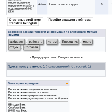
многочисленные
Admin
Новости на сети дорог
0
нарушения в работе
подразделений НК
КТЖ
Ответить в этой теме
Перейти в раздел этой темы
Translate to English
Возможно вас заинтересует информация по следующим меткам
(темам):
,
,
,
,
,
выбирает
работать
летом
Проводник
много
,
отдых.
Согласен
«
Предыдущая тема
|
Следующая тема
»
Здесь присутствуют: 1
(пользователей: 0 , гостей: 1)
Ваши права в разделе
Вы
не можете
создавать новые темы
Вы
не можете
отвечать в темах
Вы
не можете
прикреплять вложения
Вы
не можете
редактировать свои сообщения
BB коды
Вкл.
Смайлы
Вкл.
[IMG]
код
Вкл.