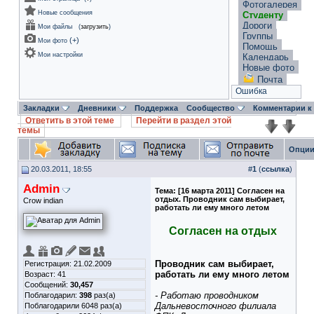
Фотогалерея
Новые сообщения
Студенту
Дороги
Мои файлы
(
загрузить
)
Группы
(
+
)
Мои фото
Помощь
Мои настройки
Календарь
Новые фото
Почта
Ошибка
Закладки
Дневники
Поддержка
Сообщество
Комментарии к
Ответить в этой теме
Перейти в раздел этой
темы
Опции
20.03.2011, 18:55
#
1
(
ссылка
)
Admin
Тема:
[16 марта 2011] Согласен на
отдых. Проводник сам выбирает,
Crow indian
работать ли ему много летом
Согласен на отдых
Проводник сам выбирает,
Регистрация: 21.02.2009
работать ли ему много летом
Возраст: 41
Сообщений:
30,457
- Работаю проводником
Поблагодарил:
398
раз(а)
Дальневосточного филиала
Поблагодарили 6048 раз(а)