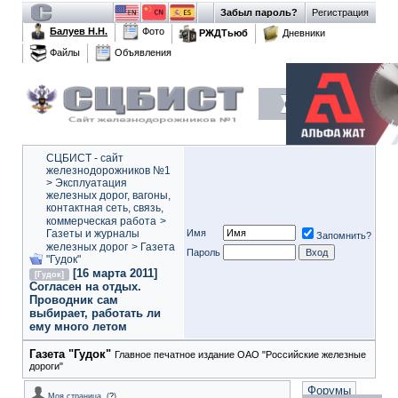
Забыл пароль?
Регистрация
Балуев Н.Н.
Фото
РЖДТьюб
Дневники
Файлы
Объявления
СЦБИСТ - сайт
железнодорожников №1
>
Эксплуатация
железных дорог, вагоны,
контактная сеть, связь,
коммерческая работа
>
Газеты и журналы
Имя
Запомнить?
железных дорог
>
Газета
Пароль
"Гудок"
[16 марта 2011]
[Гудок]
Согласен на отдых.
Проводник сам
выбирает, работать ли
ему много летом
Газета "Гудок"
Главное печатное издание ОАО "Российские железные
дороги"
Форумы
Моя страница
(
?
)