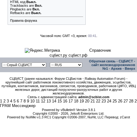
HTML код
Выкл.
Trackbacks
are
Вкл.
Pingbacks
are
Вкл.
Refbacks
are
Выкл.
Правила форума
Часовой пояс GMT +3, время:
00:41
.
Справочник
сцбист.ру сцбист.рф
Обратная связь
-
СЦБИСТ -
сайт железнодорожников
№1
-
Архив
-
Вверх
СЦБИСТ (ранее назывался: Форум СЦБистов - Railway Automation Forum) -
крупнейший сайт работников локомотивного хозяйства, движенцев, эсцебистов,
путейцев, контактников, вагонников, связистов, проводников, работников ЦФТО, ИВЦ
железных дорог, дистанций погрузочно-разгрузочных работ и других
железнодорожников.
Связь с администрацией сайта:
admin@scbist.com
1
2
3
4
5
6
7
8
9
10
11
12
13
14
15
16
17
18
19
20
21
22
23
24
25
26
27
28
2
ГРАМ Мессенджер
Powered by vBulletin® Version 3.8.1
Copyright ©2000 - 2026, Jelsoft Enterprises Ltd.
Powered by NuWiki v1.3 RC1 Copyright ©2006-2007, NuHit, LLC Перевод: zCarot