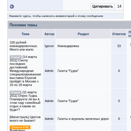
14
Цитировать
Нажмите здесь, чтобы написать комментарий к этому сообщению
Похожие темы
П
Тема
Автор
Раздел
Ответов
с
100 рублей
командировочные.
Igorun
Командировка
33
Много или мало.
[14 марта
[Гудок]
2011] Смотр
последних
достижений.
Международная
Admin
Газета "Гудок"
0
специализированная
выставка Exporail
пройдёт в Москве с
16 по 18 марта
[11 марта
[Гудок]
2011] Опрос Гудка.
Планируете ли вы в
Admin
Газета "Гудок"
0
этом году семейный
отдых и каким он
будет?
[Магистраль] Цветов
Admin
Газеты и журналы железных дорог
0
много не бывает!
[Новости КТЖ]
Выявлены