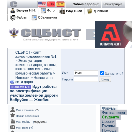
Забыл пароль?
Регистрация
Балуев Н.Н.
Фото
РЖДТьюб
Дневники
Файлы
Объявления
СЦБИСТ - сайт
железнодорожников №1
>
Эксплуатация
железных дорог, вагоны,
контактная сеть, связь,
Имя
коммерческая работа
>
Запомнить?
Новости
>
Новости на
Пароль
сети дорог
Идут работы
[Новости БЧ]
по электрификации
участка железной дороги
Бобруйск — Жлобин
Форумы
Моя страница
(
?
)
Фотогалерея
Новые сообщения
Студенту
Дороги
Мои файлы
(
загрузить
)
Группы
(
+
)
Мои фото
Помощь