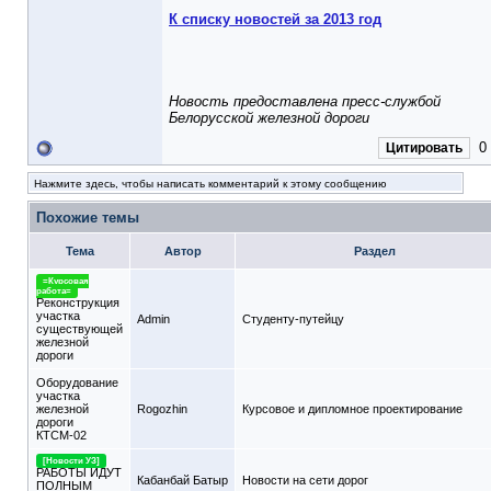
К списку новостей за 2013 год
Новость предоставлена пресс-службой
Белорусской железной дороги
0
Цитировать
Нажмите здесь, чтобы написать комментарий к этому сообщению
Похожие темы
Тема
Автор
Раздел
=Курсовая
работа=
Реконструкция
участка
Admin
Студенту-путeйцу
существующей
железной
дороги
Оборудование
участка
железной
Rogozhin
Курсовое и дипломное проектирование
дороги
КТСМ-02
[Новости УЗ]
РАБОТЫ ИДУТ
Кабанбай Батыр
Новости на сети дорог
ПОЛНЫМ