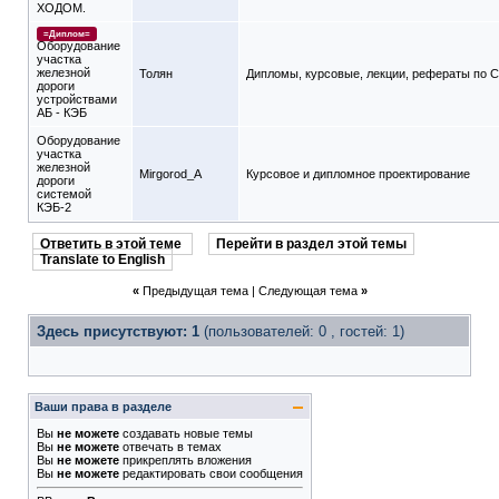
ХОДОМ.
=Диплом=
Оборудование
участка
железной
Толян
Дипломы, курсовые, лекции, рефераты по 
дороги
устройствами
АБ - КЭБ
Оборудование
участка
железной
Mirgorod_A
Курсовое и дипломное проектирование
дороги
системой
КЭБ-2
Ответить в этой теме
Перейти в раздел этой темы
Translate to English
«
Предыдущая тема
|
Следующая тема
»
Здесь присутствуют: 1
(пользователей: 0 , гостей: 1)
Ваши права в разделе
Вы
не можете
создавать новые темы
Вы
не можете
отвечать в темах
Вы
не можете
прикреплять вложения
Вы
не можете
редактировать свои сообщения