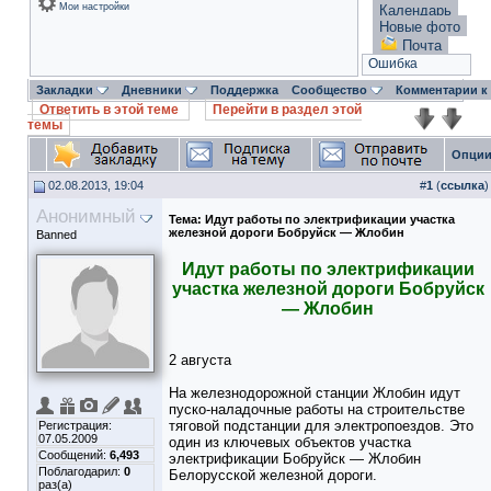
Мои настройки
Календарь
Новые фото
Почта
Ошибка
Закладки
Дневники
Поддержка
Сообщество
Комментарии к
Ответить в этой теме
Перейти в раздел этой
темы
Опции
02.08.2013, 19:04
#
1
(
ссылка
)
Анонимный
Тема:
Идут работы по электрификации участка
железной дороги Бобруйск — Жлобин
Banned
Идут работы по электрификации
участка железной дороги Бобруйск
— Жлобин
2 августа
На железнодорожной станции Жлобин идут
пуско-наладочные работы на строительстве
тяговой подстанции для электропоездов. Это
Регистрация:
07.05.2009
один из ключевых объектов участка
Сообщений:
6,493
электрификации Бобруйск — Жлобин
Поблагодарил:
0
Белорусской железной дороги.
раз(а)