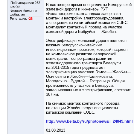
Поблагодарили 262
В настоящее время специалисты Белорусской
раз(а)
железной дороги и инженеры РУП
Фотоальбомы:
не
«Белэлектромонтажналадка» завершают
добавлял
монтаж и настройку электрооборудования,
Репутация:
-28
а специалисты из китайской компании CUEC
монтируют контактный провод на участке
железной дороги Бобруйск — Жлобин.
Электрификация железной дороги является
важным белорусско-китайским
инвестиционным проектом, который нацелен
на комплексное развитие белорусской
магистрали. Госпрограмма развития
железнодорожного транспорта Беларуси
на 2011-2015 годы предполагает
электрификацию участков Гомель—Жлобин—
Осиповичи и Жлобин—Калинковичи,
Молодечно—Гудогай— Госграница. Общая
протяженность участков в Беларуси,
запланированных к электрификации, составит
387 км.
На снимке: монтаж контактного провода
на станции Жлобин ведут специалисты
китайской компании CUEC.
http://www.belta.by/ru/photonews/i_24849.html
01.08.2013