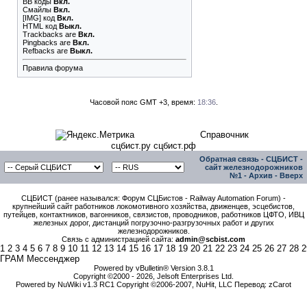
BB коды
Вкл.
Смайлы
Вкл.
[IMG]
код
Вкл.
HTML код
Выкл.
Trackbacks
are
Вкл.
Pingbacks
are
Вкл.
Refbacks
are
Выкл.
Правила форума
Часовой пояс GMT +3, время:
18:36
.
Справочник
сцбист.ру сцбист.рф
Обратная связь
-
СЦБИСТ -
сайт железнодорожников
№1
-
Архив
-
Вверх
СЦБИСТ (ранее назывался: Форум СЦБистов - Railway Automation Forum) -
крупнейший сайт работников локомотивного хозяйства, движенцев, эсцебистов,
путейцев, контактников, вагонников, связистов, проводников, работников ЦФТО, ИВЦ
железных дорог, дистанций погрузочно-разгрузочных работ и других
железнодорожников.
Связь с администрацией сайта:
admin@scbist.com
1
2
3
4
5
6
7
8
9
10
11
12
13
14
15
16
17
18
19
20
21
22
23
24
25
26
27
28
2
ГРАМ Мессенджер
Powered by vBulletin® Version 3.8.1
Copyright ©2000 - 2026, Jelsoft Enterprises Ltd.
Powered by NuWiki v1.3 RC1 Copyright ©2006-2007, NuHit, LLC Перевод: zCarot