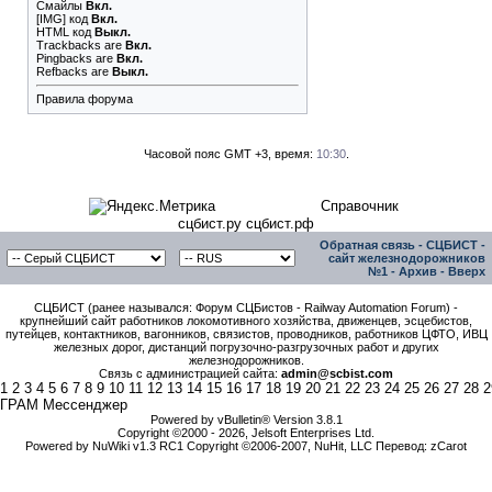
Смайлы
Вкл.
[IMG]
код
Вкл.
HTML код
Выкл.
Trackbacks
are
Вкл.
Pingbacks
are
Вкл.
Refbacks
are
Выкл.
Правила форума
Часовой пояс GMT +3, время:
10:30
.
Справочник
сцбист.ру сцбист.рф
Обратная связь
-
СЦБИСТ -
сайт железнодорожников
№1
-
Архив
-
Вверх
СЦБИСТ (ранее назывался: Форум СЦБистов - Railway Automation Forum) -
крупнейший сайт работников локомотивного хозяйства, движенцев, эсцебистов,
путейцев, контактников, вагонников, связистов, проводников, работников ЦФТО, ИВЦ
железных дорог, дистанций погрузочно-разгрузочных работ и других
железнодорожников.
Связь с администрацией сайта:
admin@scbist.com
1
2
3
4
5
6
7
8
9
10
11
12
13
14
15
16
17
18
19
20
21
22
23
24
25
26
27
28
2
ГРАМ Мессенджер
Powered by vBulletin® Version 3.8.1
Copyright ©2000 - 2026, Jelsoft Enterprises Ltd.
Powered by NuWiki v1.3 RC1 Copyright ©2006-2007, NuHit, LLC Перевод: zCarot