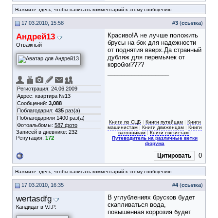
Нажмите здесь, чтобы написать комментарий к этому сообщению
17.03.2010, 15:58
#
3
(
ссылка
)
Андрей13
Красиво!А не лучше положить
брусы на бок для надежности
Отважный
от поднятия вверх.Да странный
дубляж для перемычек от
коробки????
__________________
Регистрация: 24.06.2009
Адрес: квартира №13
Сообщений:
3,088
Поблагодарил:
435
раз(а)
Поблагодарили 1400 раз(а)
Книги по СЦБ
|
Книги путейцам
|
Книги
Фотоальбомы:
587 фото
машинистам
|
Книги движенцам
|
Книги
Записей в дневнике:
232
вагонникам
|
Книги связистам
|
Репутация:
172
Путеводитель на различные ветки
форума
0
Цитировать
Нажмите здесь, чтобы написать комментарий к этому сообщению
17.03.2010, 16:35
#
4
(
ссылка
)
wertasdfg
В углублениях брусков будет
скапливаться вода,
Кандидат в V.I.P.
повышенная коррозия будет