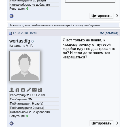
Поблагодарили 10 раз(а)
Фотоальбомы:
не добавлял
Репутация:
0
0
Цитировать
Нажмите здесь, чтобы написать комментарий к этому сообщению
17.03.2010, 15:45
#
2
(
ссылка
)
wertasdfg
Я вот только не понял, к
каждому рельсу от путевой
Кандидат в V.I.P.
коробки идут по два троса что-
ли? И если да то зачем так
извращаться?
Регистрация: 17.11.2009
Сообщений:
25
Поблагодарил:
0
раз(а)
Поблагодарили 2 раз(а)
Фотоальбомы:
не добавлял
Репутация:
0
0
Цитировать