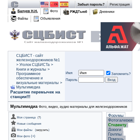
Забыл пароль?
Регистрация
Балуев Н.Н.
Фото
РЖДТьюб
Дневники
Файлы
Объявления
СЦБИСТ - сайт
железнодорожников №1
>
Уголок СЦБИСТа
>
Книги и журналы
>
Имя
Программное
Запомнить?
обеспечение и
Пароль
визуальные материалы
>
Мультимедиа
Расшитие перемычек на
станции!!!
Мультимедиа
Фото, видео, аудио материалы для железнодорожников
Форумы
Моя страница
(
?
)
Фотогалерея
Новые сообщения
Студенту
Дороги
Мои файлы
(
загрузить
)
Группы
(
+
)
Мои фото
Помощь