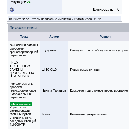
Репутация:
24
0
Цитировать
Нажмите здесь, чтобы написать комментарий к этому сообщению
Похожие темы
Тема
Автор
Раздел
технология замены
дроссель-
студентик
Самоучитель по обслуживанию устрой
трансформаторной
перемычки
=ИЩУ=
ТЕХНОЛОГИЯ
ЗАМЕНЫ
ШНС СЦБ
Поиск документации
ДРОССЕЛЬНЫХ
ПЕРЕМЫЧЕК
порядок замены
дроссель-
трансформаторов
Никита Талашов
Курсовое и дипломное проектирование
и дроссельных
перемычек
=Техн. решения=
Управление
светофорами
главных путей
Толян
Релейные централизации
станции с двух
соседних станций -
419209-ТР