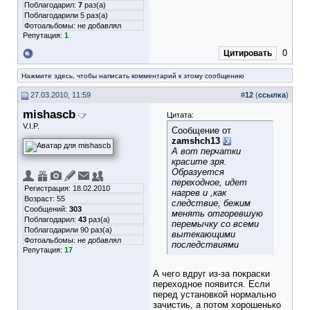
Поблагодарил:
7
раз(а)
Поблагодарили 5 раз(а)
Фотоальбомы:
не добавлял
Репутация:
1
0
Цитировать
Нажмите здесь, чтобы написать комментарий к этому сообщению
27.03.2010, 11:59
#
12
(
ссылка
)
mishascb
Цитата:
V.I.P.
Сообщение от
zamshch13
А вот перчатки
красите зря.
Образуется
переходное, идет
Регистрация: 18.02.2010
нагрев и ,как
Возраст: 55
следствие, бежим
Сообщений:
303
менять отгоревшую
Поблагодарил:
43
раз(а)
перемычку со всеми
Поблагодарили 90 раз(а)
вытекающими
Фотоальбомы:
не добавлял
последствиями
Репутация:
17
А чего вдруг из-за покраски
переходное появится. Если
перед установкой нормально
зачистиь, а потом хорошенько