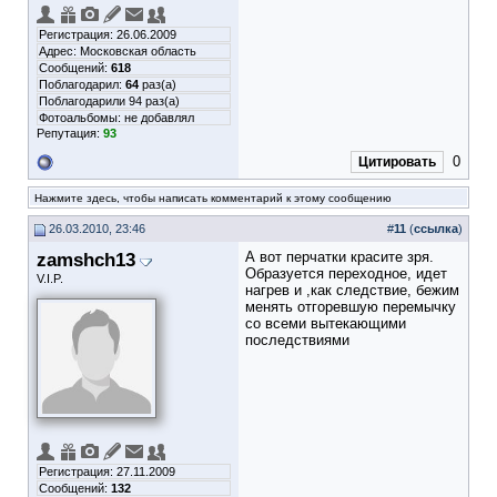
Регистрация: 26.06.2009
Адрес: Московская область
Сообщений:
618
Поблагодарил:
64
раз(а)
Поблагодарили 94 раз(а)
Фотоальбомы:
не добавлял
Репутация:
93
0
Цитировать
Нажмите здесь, чтобы написать комментарий к этому сообщению
26.03.2010, 23:46
#
11
(
ссылка
)
zamshch13
А вот перчатки красите зря.
Образуется переходное, идет
V.I.P.
нагрев и ,как следствие, бежим
менять отгоревшую перемычку
со всеми вытекающими
последствиями
Регистрация: 27.11.2009
Сообщений:
132