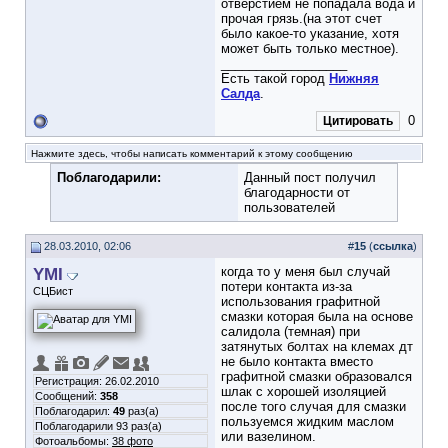
отверстием не попадала вода и
прочая грязь.(на этот счет
было какое-то указание, хотя
может быть только местное).
__________________
Есть такой город
Нижняя
Салда
.
0
Цитировать
Нажмите здесь, чтобы написать комментарий к этому сообщению
Поблагодарили:
Данный пост получил
благодарности от
пользователей
28.03.2010, 02:06
#
15
(
ссылка
)
YMI
когда то у меня был случай
потери контакта из-за
СЦБист
использования графитной
смазки которая была на основе
салидола (темная) при
затянутых болтах на клемах дт
не было контакта вместо
графитной смазки образовался
Регистрация: 26.02.2010
шлак с хорошей изоляцией
Сообщений:
358
после того случая для смазки
Поблагодарил:
49
раз(а)
пользуемся жидким маслом
Поблагодарили 93 раз(а)
или вазелином.
Фотоальбомы:
38 фото