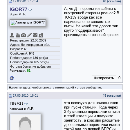
17.03.2010, 17:34
#
8
(
ссылка
)
IGOR77
А, че ДТ перемычки забиты с
внутренней стороны рельса? В
Super V.I.P.
ТО-139 вроде как все
нарисовано не совсем так.
пысы: На какой это дороги так
круто "поддерживают"
производителя розовой краски
Регистрация: 22.08.2009
Адрес: Ленинградская обл.
Возраст: 48
Сообщений:
948
Поблагодарил:
136
раз(а)
Поблагодарили 105 раз(а)
Фотоальбомы:
не добавлял
Репутация:
81
0
Цитировать
Нажмите здесь, чтобы написать комментарий к этому сообщению
17.03.2010, 18:01
#
9
(
ссылка
)
DRSU
эта показуха для начальников
при пуске станции. Года через
Кандидат в V.I.P.
3 бутлежные перемычки сгниют
в этой изоляции и получите
занятость, а красиво расшитые
дроссельные перемычки имеют
такой вид до первой ВПРСки ,