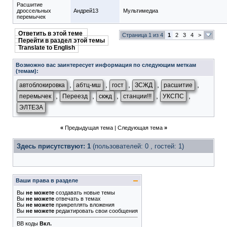
Расшитие
дроссельных
Андрей13
Мультимедиа
перемычек
Ответить в этой теме
Страница 1 из 4
1
2
3
4
>
Перейти в раздел этой темы
Translate to English
Возможно вас заинтересует информация по следующим меткам
(темам):
,
,
,
,
,
автоблокировка
абтц-мш
гост
ЗСЖД
расшитие
,
,
,
,
,
перемычек
Переезд
скжд
станции!!!
УКСПС
ЭЛТЕЗА
«
Предыдущая тема
|
Следующая тема
»
Здесь присутствуют: 1
(пользователей: 0 , гостей: 1)
Ваши права в разделе
Вы
не можете
создавать новые темы
Вы
не можете
отвечать в темах
Вы
не можете
прикреплять вложения
Вы
не можете
редактировать свои сообщения
BB коды
Вкл.