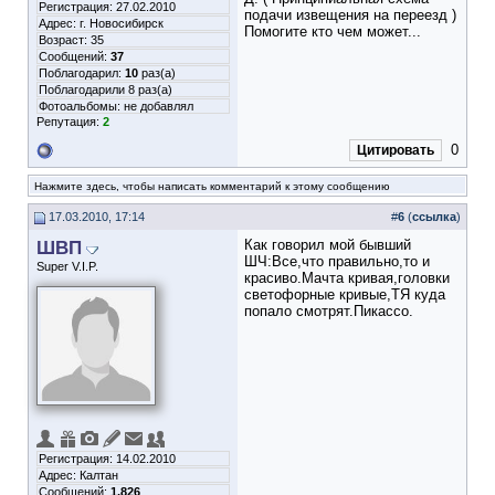
Регистрация: 27.02.2010
подачи извещения на переезд )
Адрес: г. Новосибирск
Помогите кто чем может...
Возраст: 35
Сообщений:
37
Поблагодарил:
10
раз(а)
Поблагодарили 8 раз(а)
Фотоальбомы:
не добавлял
Репутация:
2
0
Цитировать
Нажмите здесь, чтобы написать комментарий к этому сообщению
17.03.2010, 17:14
#
6
(
ссылка
)
ШВП
Как говорил мой бывший
ШЧ:Все,что правильно,то и
Super V.I.P.
красиво.Мачта кривая,головки
светофорные кривые,ТЯ куда
попало смотрят.Пикассо.
Регистрация: 14.02.2010
Адрес: Калтан
Сообщений:
1,826