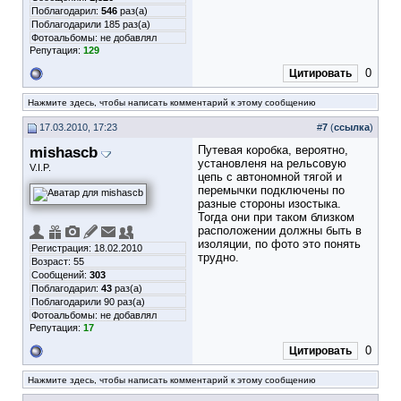
Поблагодарил:
546
раз(а)
Поблагодарили 185 раз(а)
Фотоальбомы:
не добавлял
Репутация:
129
0
Цитировать
Нажмите здесь, чтобы написать комментарий к этому сообщению
17.03.2010, 17:23
#
7
(
ссылка
)
mishascb
Путевая коробка, вероятно,
установленя на рельсовую
V.I.P.
цепь с автономной тягой и
перемычки подключены по
разные стороны изостыка.
Тогда они при таком близком
расположении должны быть в
изоляции, по фото это понять
Регистрация: 18.02.2010
трудно.
Возраст: 55
Сообщений:
303
Поблагодарил:
43
раз(а)
Поблагодарили 90 раз(а)
Фотоальбомы:
не добавлял
Репутация:
17
0
Цитировать
Нажмите здесь, чтобы написать комментарий к этому сообщению