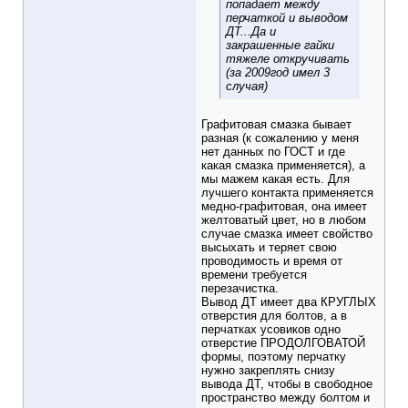
попадает между
перчаткой и выводом
ДТ...Да и
закрашенные гайки
тяжеле откручивать
(за 2009год имел 3
случая)
Графитовая смазка бывает
разная (к сожалению у меня
нет данных по ГОСТ и где
какая смазка применяется), а
мы мажем какая есть. Для
лучшего контакта применяется
медно-графитовая, она имеет
желтоватый цвет, но в любом
случае смазка имеет свойство
высыхать и теряет свою
проводимость и время от
времени требуется
перезачистка.
Вывод ДТ имеет два КРУГЛЫХ
отверстия для болтов, а в
перчатках усовиков одно
отверстие ПРОДОЛГОВАТОЙ
формы, поэтому перчатку
нужно закреплять снизу
вывода ДТ, чтобы в свободное
пространство между болтом и