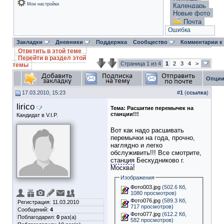
Мои настройки
Календарь
Новые фото
Почта
Ошибка
Закладки
Дневники
Поддержка
Сообщество
Комментарии к
Ответить в этой теме
Перейти в раздел этой
Страница 1 из 4
1
2
3
4
>
темы
Опции
17.03.2010, 15:23
#
1
(
ссылка
)
lirico
Тема:
Расшитие перемычек на
станции!!!
Кандидат в V.I.P.
Вот как надо расшивать
перемычки на года, прочно,
наглядно и легко
обслуживить!!! Все смотрите,
станция
Бескудниково г.
Москва!
Изображения
Фото003.jpg
(502.6 Кб,
1080 просмотров)
Фото076.jpg
(589.3 Кб,
Регистрация: 11.03.2010
717 просмотров)
Сообщений:
4
Фото077.jpg
(612.2 Кб,
Поблагодарил:
0
раз(а)
582 просмотров)