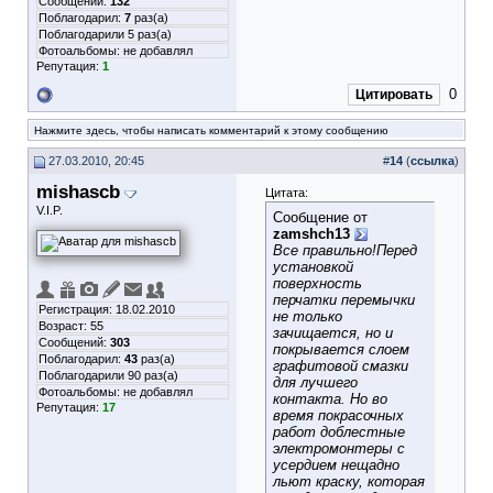
Сообщений:
132
Поблагодарил:
7
раз(а)
Поблагодарили 5 раз(а)
Фотоальбомы:
не добавлял
Репутация:
1
0
Цитировать
Нажмите здесь, чтобы написать комментарий к этому сообщению
27.03.2010, 20:45
#
14
(
ссылка
)
mishascb
Цитата:
V.I.P.
Сообщение от
zamshch13
Все правильно!Перед
установкой
поверхность
перчатки перемычки
Регистрация: 18.02.2010
не только
Возраст: 55
зачищается, но и
Сообщений:
303
покрывается слоем
Поблагодарил:
43
раз(а)
графитовой смазки
Поблагодарили 90 раз(а)
для лучшего
Фотоальбомы:
не добавлял
контакта. Но во
Репутация:
17
время покрасочных
работ доблестные
электромонтеры с
усердием нещадно
льют краску, которая