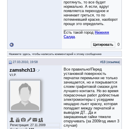
протянуть, то все будет
нормально. А если, вдруг
появляетса переходное и
начинает греться, то по
потемневшей краске, наоборот
проще это определить.
__________________
Есть такой город
Нижняя
Салда
.
0
Цитировать
Нажмите здесь, чтобы написать комментарий к этому сообщению
27.03.2010, 19:58
#
13
(
ссылка
)
zamshch13
Все правильно!Перед
установкой поверхность
V.I.P.
перчатки перемычки не только
зачищается, но и покрывается
слоем графитовой смазки для
лучшего контакта. Но во время
покрасочных работ доблестные
электромонтеры с усердием
нещадно льют краску, которая
попадает между перчаткой и
выводом ДТ...Да и
закрашенные гайки тяжеле
откручивать (за 2009год имел 3
Регистрация: 27.11.2009
случая)