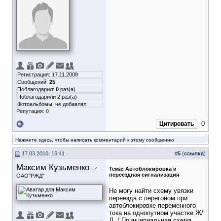
Регистрация: 17.11.2009
Сообщений:
25
Поблагодарил:
0
раз(а)
Поблагодарили 2 раз(а)
Фотоальбомы:
не добавлял
Репутация:
0
0
Цитировать
Нажмите здесь, чтобы написать комментарий к этому сообщению
17.03.2010, 16:41
#
5
(
ссылка
)
Максим Кузьменко
Тема:
Автоблокировка и
переездная сигнализация
ОАО"РЖД"
Не могу найти схему увязки
переезда с перегоном при
автоблокировке переменного
тока на однопутном участке Ж/
Д. ( Принципиальная схема