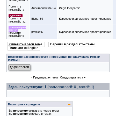
,пожалуйста!!!!
Помогите
Анастасия6884-54
Ищу/Предлагаю
пожалуйста
=Диплом=
Помогите
Elena_89
Курсовое и дипломное проектирование
пожалуйста...
=Лабораторная
работа=
pavel056
Курсовое и дипломное проектирование
помогите
пожалуйста
Ответить в этой теме
Перейти в раздел этой темы
Translate to English
Возможно вас заинтересует информация по следующим меткам
(темам):
дефектоскоп
«
Предыдущая тема
|
Следующая тема
»
Здесь присутствуют: 1
(пользователей: 0 , гостей: 1)
Ваши права в разделе
Вы
не можете
создавать новые темы
Вы
не можете
отвечать в темах