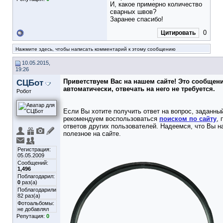
И, какое примерно количество
сварных швов?
Заранее спасибо!
0
Цитировать
Нажмите здесь, чтобы написать комментарий к этому сообщению
10.05.2015,
19:26
СЦБот
Приветствуем Вас на нашем сайте! Это сообщен
автоматически, отвечать на него не требуется.
Робот
Если Вы хотите получить ответ на вопрос, заданный
рекомендуем воспользоваться
поиском по сайту
,
ответов других пользователей. Надеемся, что Вы н
полезное на сайте.
Регистрация:
05.05.2009
Сообщений:
1,496
Поблагодарил:
0
раз(а)
Поблагодарили
82 раз(а)
Фотоальбомы:
не добавлял
Репутация:
0