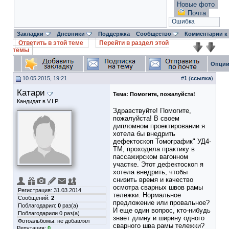
Новые фото
Почта
Ошибка
Закладки
Дневники
Поддержка
Сообщество
Комментарии к
Ответить в этой теме
Перейти в раздел этой
темы
Опции
10.05.2015, 19:21
#
1
(
ссылка
)
Катари
Тема:
Помогите, пожалуйста!
Кандидат в V.I.P.
Здравствуйте! Помогите,
пожалуйста! В своем
дипломном проектировании я
хотела бы внедрить
дефектоскоп Томографик" УД4-
ТМ, проходила практику в
пассажирском вагонном
участке. Этот дефектоскоп я
хотела внедрить, чтобы
снизить время и качество
осмотра сварных швов рамы
Регистрация: 31.03.2014
тележки. Нормальное
Сообщений:
2
предложение или провальное?
Поблагодарил:
0
раз(а)
И еще один вопрос, кто-нибудь
Поблагодарили 0 раз(а)
знает длину и ширину одного
Фотоальбомы:
не добавлял
сварного шва рамы тележки?
Репутация:
0