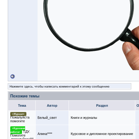
Нажмите здесь, чтобы написать комментарий к этому сообщению
Похожие темы
Тема
Автор
Раздел
О
=Журнал=
Пожалуйста
Белый_свет
Книги и журналы
помогите
=Курсовая
ТДУ.
работа=
Алина****
Курсовое и дипломное проектирование
Помогите