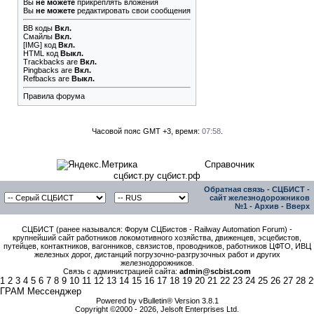
Вы
не можете
прикреплять вложения
Вы
не можете
редактировать свои сообщения
BB коды
Вкл.
Смайлы
Вкл.
[IMG]
код
Вкл.
HTML код
Выкл.
Trackbacks
are
Вкл.
Pingbacks
are
Вкл.
Refbacks
are
Выкл.
Правила форума
Часовой пояс GMT +3, время:
07:58
.
Справочник
сцбист.ру сцбист.рф
Обратная связь
-
СЦБИСТ -
сайт железнодорожников
№1
-
Архив
-
Вверх
СЦБИСТ (ранее назывался: Форум СЦБистов - Railway Automation Forum) -
крупнейший сайт работников локомотивного хозяйства, движенцев, эсцебистов,
путейцев, контактников, вагонников, связистов, проводников, работников ЦФТО, ИВЦ
железных дорог, дистанций погрузочно-разгрузочных работ и других
железнодорожников.
Связь с администрацией сайта:
admin@scbist.com
1
2
3
4
5
6
7
8
9
10
11
12
13
14
15
16
17
18
19
20
21
22
23
24
25
26
27
28
2
ГРАМ Мессенджер
Powered by vBulletin® Version 3.8.1
Copyright ©2000 - 2026, Jelsoft Enterprises Ltd.