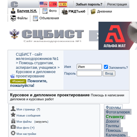
Забыл пароль?
Регистрация
Балуев Н.Н.
Фото
РЖДТьюб
Дневники
Файлы
Объявления
СЦБИСТ - сайт
железнодорожников №1
>
Помощь студентам,
Имя
аспирантам, учащимся
>
Запомнить?
Курсовое и дипломное
Пароль
проектирование
Помогите,
=Разное=
пожалуйста!
Курсовое и дипломное проектирование
Помощь в написании
дипломов и курсовых работ
Форумы
Моя страница
(
?
)
Фотогалерея
Новые сообщения
Студенту
Дороги
Мои файлы
(
загрузить
)
Группы
(
+
)
Мои фото
Помощь
Мои настройки
Календарь