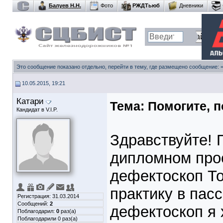
Балуев Н.Н.
Фото
РЖДТьюб
Дневники
Это сообщение показано отдельно, перейти в тему, где размещено сообщение:
10.05.2015, 19:21
Катари
Тема:
Помогите, п
Кандидат в V.I.P.
Здравствуйте! 
дипломном прое
дефектоскоп Т
практику в пас
Регистрация: 31.03.2014
Сообщений:
2
дефектоскоп я 
Поблагодарил:
0
раз(а)
Поблагодарили 0 раз(а)