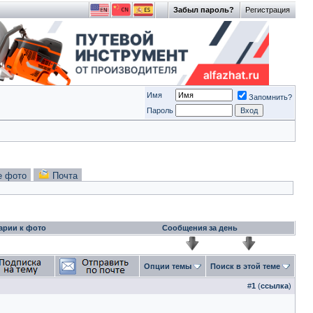
Забыл пароль?
Регистрация
Имя
Запомнить?
Пароль
е фото
Почта
арии к фото
Сообщения за день
Опции темы
Поиск в этой теме
#
1
(
ссылка
)