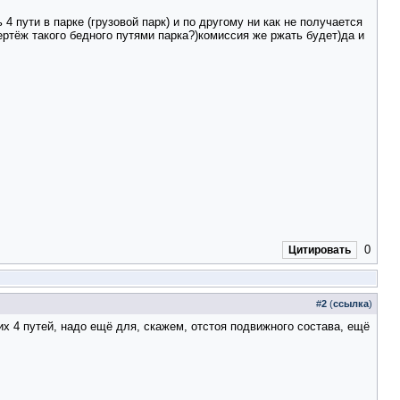
 пути в парке (грузовой парк) и по другому ни как не получается
ертёж такого бедного путями парка?)комиссия же ржать будет)да и
0
Цитировать
#
2
(
ссылка
)
х 4 путей, надо ещё для, скажем, отстоя подвижного состава, ещё