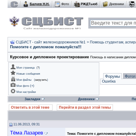
Балуев Н.Н.
Фото
РЖДТьюб
Дневники
СЦБИСТ - сайт железнодорожников №1
>
Помощь студентам, аспир
Помогите с дипломом пожалуйста!!!
Курсовое и дипломное проектирование
Помощь в написании дипломо
Моя страница
(
?
)
Новые сообщения
Форумы
Фотог
Мои файлы
(
загрузить
)
Ошибка
(
+
)
Мои фото
Мои настройки
Закладки
Дневники
По
Ответить в этой теме
Перейти в раздел этой темы
11.06.2013, 09:31
Тёма Лазарев
Тема:
Помогите с дипломом пожалуйста!