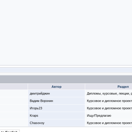
Автор
Раздел
дмитрийджин
Дипломы, курсовые, лекции,
Вадим Воронин
Курсовое и дипломное проек
Игорь23
Курсовое и дипломное проек
Kraps
Ищу/Предлагаю
Chasovoy
Курсовое и дипломное проек