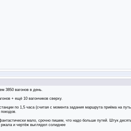
нем 3850 вагонов в день.
агонов + ещё 10 вагончиков сверху.
станции по 1,5 часа (считая с момента задания маршрута приёма на путь
 поездов.
фантастически мало, срочно пишем, что надо больше путей. Штук десять 
не ржала и чертёж выглядел солиднее