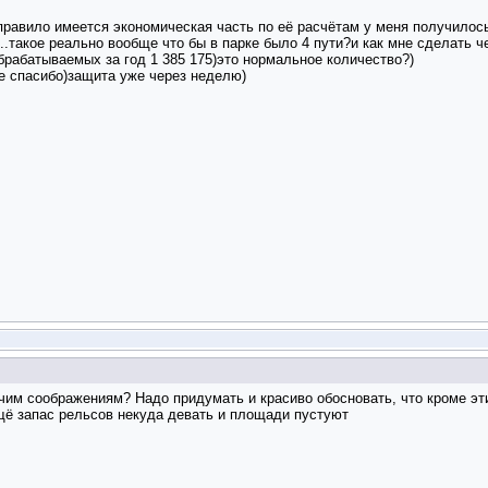
равило имеется экономическая часть по её расчётам у меня получилось 4
..такое реально вообще что бы в парке было 4 пути?и как мне сделать ч
обрабатываемых за год 1 385 175)это нормальное количество?)
е спасибо)
защита уже через неделю)
чим соображениям? Надо придумать и красиво обосновать, что кроме эти
щё запас рельсов некуда девать и площади пустуют