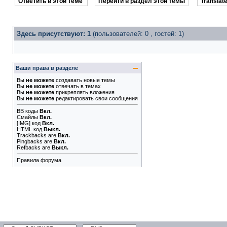
Ответить в этой теме
Перейти в раздел этой темы
Translate
Здесь присутствуют: 1
(пользователей: 0 , гостей: 1)
Ваши права в разделе
Вы
не можете
создавать новые темы
Вы
не можете
отвечать в темах
Вы
не можете
прикреплять вложения
Вы
не можете
редактировать свои сообщения
BB коды
Вкл.
Смайлы
Вкл.
[IMG]
код
Вкл.
HTML код
Выкл.
Trackbacks
are
Вкл.
Pingbacks
are
Вкл.
Refbacks
are
Выкл.
Правила форума