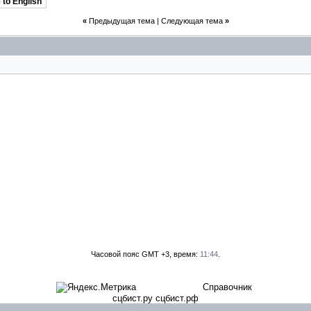
 to English
«
Предыдущая тема
|
Следующая тема
»
Часовой пояс GMT +3, время:
11:44
.
Справочник
сцбист.ру сцбист.рф