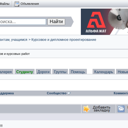
Файлы
Объявления
антам, учащимся
>
Курсовое и дипломное проектирование
в и курсовых работ
алерея
Студенту
Дороги
Группы
Помощь
Календарь
Новы
ддержка
Сообщество
Коммент
!!