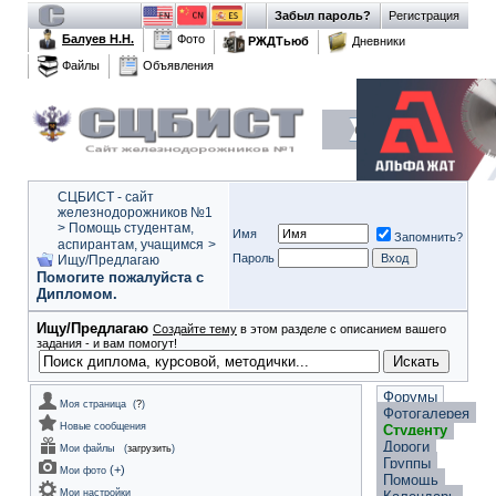
Забыл пароль?
Регистрация
Балуев Н.Н.
Фото
РЖДТьюб
Дневники
Файлы
Объявления
СЦБИСТ - сайт
железнодорожников №1
>
Помощь студентам,
Имя
Запомнить?
аспирантам, учащимся
>
Пароль
Ищу/Предлагаю
Помогите пожалуйста с
Дипломом.
Ищу/Предлагаю
Создайте тему
в этом разделе с описанием вашего
задания - и вам помогут!
Форумы
Моя страница
(
?
)
Фотогалерея
Новые сообщения
Студенту
Дороги
Мои файлы
(
загрузить
)
Группы
(
+
)
Мои фото
Помощь
Мои настройки