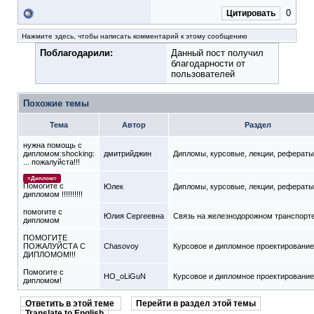
0
Цитировать
Нажмите здесь, чтобы написать комментарий к этому сообщению
Поблагодарили:
Данный пост получил
благодарности от
пользователей
Похожие темы
Тема
Автор
Раздел
нужна помощь с
дипломом:shocking:
дмитрийджин
Дипломы, курсовые, лекции, реферат
... пожалуйста!!!
=Диплом=
Помогите с
Юлек
Дипломы, курсовые, лекции, реферат
дипломом !!!!!!!!!!
помогите с
Юлия Сергеевна
Связь на железнодорожном транспорт
дипломом
ПОМОГИТЕ
ПОЖАЛУЙСТА С
Chasovoy
Курсовое и дипломное проектирование
ДИПЛОМОМ!!!
Помогите с
HO_oLiGuN
Курсовое и дипломное проектирование
дипломом!
Ответить в этой теме
Перейти в раздел этой темы
Translate to English