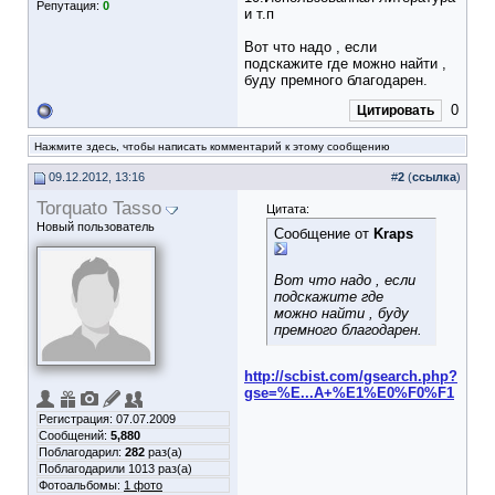
Репутация:
0
и т.п
Вот что надо , если
подскажите где можно найти ,
буду премного благодарен.
0
Цитировать
Нажмите здесь, чтобы написать комментарий к этому сообщению
09.12.2012, 13:16
#
2
(
ссылка
)
Torquato Tasso
Цитата:
Новый пользователь
Сообщение от
Kraps
Вот что надо , если
подскажите где
можно найти , буду
премного благодарен.
http://scbist.com/gsearch.php?
gse=%E...A+%E1%E0%F0%F1
Регистрация: 07.07.2009
Сообщений:
5,880
Поблагодарил:
282
раз(а)
Поблагодарили 1013 раз(а)
Фотоальбомы:
1 фото