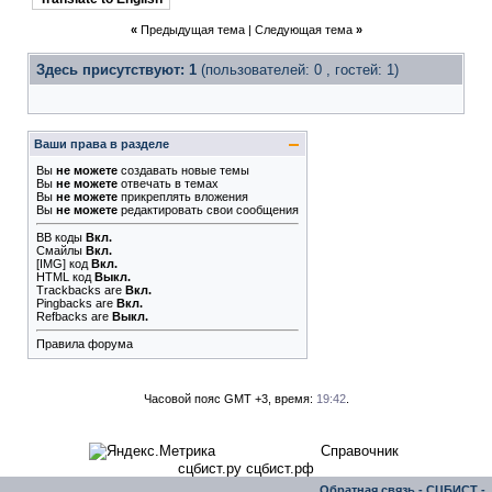
«
Предыдущая тема
|
Следующая тема
»
Здесь присутствуют: 1
(пользователей: 0 , гостей: 1)
Ваши права в разделе
Вы
не можете
создавать новые темы
Вы
не можете
отвечать в темах
Вы
не можете
прикреплять вложения
Вы
не можете
редактировать свои сообщения
BB коды
Вкл.
Смайлы
Вкл.
[IMG]
код
Вкл.
HTML код
Выкл.
Trackbacks
are
Вкл.
Pingbacks
are
Вкл.
Refbacks
are
Выкл.
Правила форума
Часовой пояс GMT +3, время:
19:42
.
Справочник
сцбист.ру сцбист.рф
Обратная связь
-
СЦБИСТ -