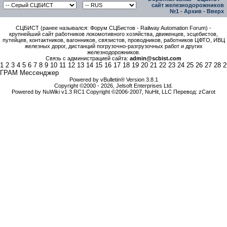
сайт железнодорожников
№1
-
Архив
-
Вверх
СЦБИСТ (ранее назывался: Форум СЦБистов - Railway Automation Forum) -
крупнейший сайт работников локомотивного хозяйства, движенцев, эсцебистов,
путейцев, контактников, вагонников, связистов, проводников, работников ЦФТО, ИВЦ
железных дорог, дистанций погрузочно-разгрузочных работ и других
железнодорожников.
Связь с администрацией сайта:
admin@scbist.com
1
2
3
4
5
6
7
8
9
10
11
12
13
14
15
16
17
18
19
20
21
22
23
24
25
26
27
28
2
ГРАМ Мессенджер
Powered by vBulletin® Version 3.8.1
Copyright ©2000 - 2026, Jelsoft Enterprises Ltd.
Powered by NuWiki v1.3 RC1 Copyright ©2006-2007, NuHit, LLC Перевод: zCarot