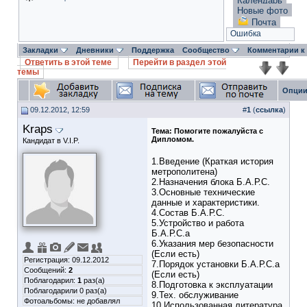
Календарь
Новые фото
Почта
Ошибка
Закладки
Дневники
Поддержка
Сообщество
Комментарии к
Ответить в этой теме
Перейти в раздел этой
темы
Опции
09.12.2012, 12:59
#
1
(
ссылка
)
Kraps
Тема:
Помогите пожалуйста с
Дипломом.
Кандидат в V.I.P.
1.Введение (Краткая история
метрополитена)
2.Назначения блока Б.А.Р.С.
3.Основные технические
данные и характеристики.
4.Состав Б.А.Р.С.
5.Устройство и работа
Б.А.Р.С.а
6.Указания мер безопасности
(Если есть)
Регистрация: 09.12.2012
7.Порядок установки Б.А.Р.С.а
Сообщений:
2
(Если есть)
Поблагодарил:
1
раз(а)
8.Подготовка к эксплуатации
Поблагодарили 0 раз(а)
9.Тех. обслуживание
Фотоальбомы:
не добавлял
10.Использованная литература