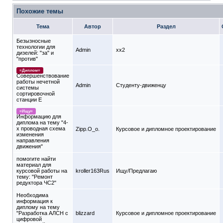
Похожие темы
Тема
Автор
Раздел
Безызносные
технологии для
Admin
xx2
дизелей: "за" и
"против"
=Диплом=
Совершенствование
работы нечетной
Admin
Студенту-движeнцу
системы
сортировочной
станции Е
=Ищу=
Информацию для
диплома на тему "4-
х проводная схема
Zipp.O_o.
Курсовое и дипломное проектирование
изменения
направления
движения"
помогите найти
материал для
курсовой работы на
kroller163Rus
Ищу/Предлагаю
тему: "Ремонт
редуктора ЧС2"
Необходима
информация к
диплому на тему
"Разработка АЛСН с
blizzard
Курсовое и дипломное проектирование
цифровой