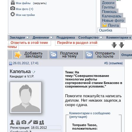
Дороги
Мои файлы
(
загрузить
)
Группы
(
+
)
Мои фото
Помощь
Мои настройки
Календарь
Новые фото
Почта
Ошибка
Закладки
Дневники
Поддержка
Сообщество
Комментарии к
Ответить в этой теме
Перейти в раздел этой
темы
Опции
26.01.2012, 17:41
#
1
(
ссылка
)
Капелька
Тема:
На
тему:"Совершенствование
Кандидат в V.I.P.
технологии работы
сортировочной стании Бекасово в
современных условиях."
Помогите пожалуйста написать
диплом. Нет никаких зацепок,а
скоро сдача.
Комментарии к сообщению
(репутация)
Torquato Tasso
,
Регистрация: 18.01.2012
положительно: