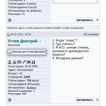
Сообщений:
2
Поблагодарил:
1
раз(а)
Поблагодарили 0 раз(а)
Фотоальбомы:
не добавлял
Репутация:
11
0
Цитировать
Нажмите здесь, чтобы написать комментарий к этому сообщению
26.01.2012, 18:23
#
2
(
ссылка
)
Углев Дмитрий
1. Когда "скоро"?
2. Где учитесь?
Копченый
3. Ф.И.О. ученая степень,
должность руководителя
проекта?
4. Исходные данные?
Регистрация: 28.02.2009
Адрес: Екатеринбург
Возраст: 42
Сообщений:
3,260
Поблагодарил:
783
раз(а)
Поблагодарили 844 раз(а)
Фотоальбомы:
49 фото
Записей в дневнике:
1
Репутация:
490
0
Цитировать