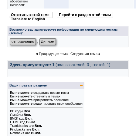
обработкой
сигналов".
Ответить в этой теме
Перейти в раздел этой темы
Translate to English
Возможно вас заинтересует информация по следующим меткам
(темам):
,
отправление
Диплом
«
Предыдущая тема
|
Следующая тема
»
Здесь присутствуют: 1
(пользователей: 0 , гостей: 1)
Ваши права в разделе
Вы
не можете
создавать новые темы
Вы
не можете
отвечать в темах
Вы
не можете
прикреплять вложения
Вы
не можете
редактировать свои сообщения
BB коды
Вкл.
Смайлы
Вкл.
[IMG]
код
Вкл.
HTML код
Выкл.
Trackbacks
are
Вкл.
Pingbacks
are
Вкл.
Refbacks
are
Выкл.