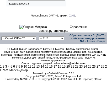
Правила форума
Часовой пояс GMT +3, время:
02:01
.
Справочник
сцбист.ру сцбист.рф
Обратная связь
-
СЦБИСТ -
сайт железнодорожников
№1
-
Архив
-
Вверх
СЦБИСТ (ранее назывался: Форум СЦБистов - Railway Automation Forum) -
крупнейший сайт работников локомотивного хозяйства, движенцев, эсцебистов,
путейцев, контактников, вагонников, связистов, проводников, работников ЦФТО, ИВЦ
железных дорог, дистанций погрузочно-разгрузочных работ и других
железнодорожников.
Связь с администрацией сайта:
admin@scbist.com
1
2
3
4
5
6
7
8
9
10
11
12
13
14
15
16
17
18
19
20
21
22
23
24
25
26
27
28
2
ГРАМ Мессенджер
Powered by vBulletin® Version 3.8.1
Copyright ©2000 - 2026, Jelsoft Enterprises Ltd.
Powered by NuWiki v1.3 RC1 Copyright ©2006-2007, NuHit, LLC Перевод: zCarot