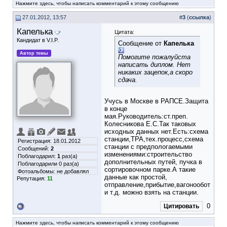
Нажмите здесь, чтобы написать комментарий к этому сообщению
27.01.2012, 13:57
#
3
(
ссылка
)
Капелька
Цитата:
Кандидат в V.I.P.
Сообщение от
Капелька
Автор темы
Помогите пожалуйста
написать диплом. Нет
никаких зацепок,а скоро
сдача.
Учусь в Москве в РАПСЕ.Защита
в конце
мая.Руководитель:ст.преп.
Колесникова Е.С.Так таковых
исходных данных нет.Есть:схема
станции,ТРА,тех.процесс,схема
Регистрация: 18.01.2012
станции с предпологаемыми
Сообщений:
2
изменениями:строительство
Поблагодарил:
1
раз(а)
дополнительных путей, пучка в
Поблагодарили 0 раз(а)
сортировочном парке.А такие
Фотоальбомы:
не добавлял
данные как простой,
Репутация:
11
отправление,прибытие,вагонообот
и т.д. можно взять на станции.
0
Цитировать
Нажмите здесь, чтобы написать комментарий к этому сообщению