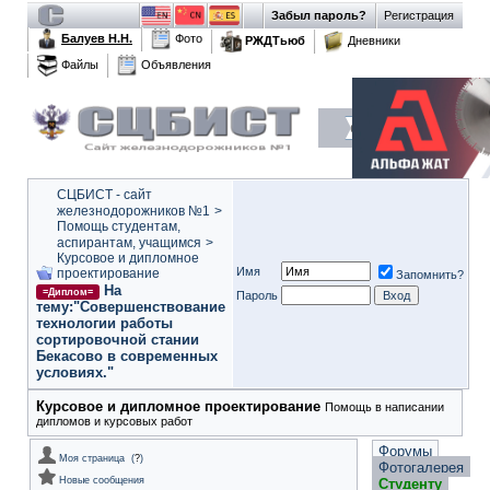
Забыл пароль?
Регистрация
Балуев Н.Н.
Фото
РЖДТьюб
Дневники
Файлы
Объявления
СЦБИСТ - сайт
железнодорожников №1
>
Помощь студентам,
аспирантам, учащимся
>
Курсовое и дипломное
Имя
проектирование
Запомнить?
На
=Диплом=
Пароль
тему:"Совершенствование
технологии работы
сортировочной стании
Бекасово в современных
условиях."
Курсовое и дипломное проектирование
Помощь в написании
дипломов и курсовых работ
Форумы
Моя страница
(
?
)
Фотогалерея
Новые сообщения
Студенту