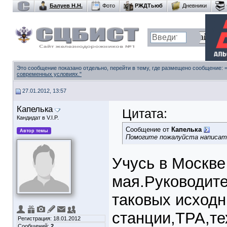
Балуев Н.Н.
Фото
РЖДТьюб
Дневники
Это сообщение показано отдельно, перейти в тему, где размещено сообщение:
современных условиях."
27.01.2012, 13:57
Капелька
Цитата:
Кандидат в V.I.P.
Сообщение от
Капелька
Автор темы
Помогите пожалуйста написать 
Учусь в Москве
мая.Руководите
таковых исходн
станции,ТРА,те
Регистрация: 18.01.2012
Сообщений:
2