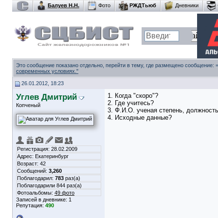
Балуев Н.Н.
Фото
РЖДТьюб
Дневники
Это сообщение показано отдельно, перейти в тему, где размещено сообщение:
современных условиях."
26.01.2012, 18:23
Углев Дмитрий
1. Когда "скоро"?
2. Где учитесь?
Копченый
3. Ф.И.О. ученая степень, должност
4. Исходные данные?
Регистрация: 28.02.2009
Адрес: Екатеринбург
Возраст: 42
Сообщений:
3,260
Поблагодарил:
783
раз(а)
Поблагодарили 844 раз(а)
Фотоальбомы:
49 фото
Записей в дневнике:
1
Репутация:
490