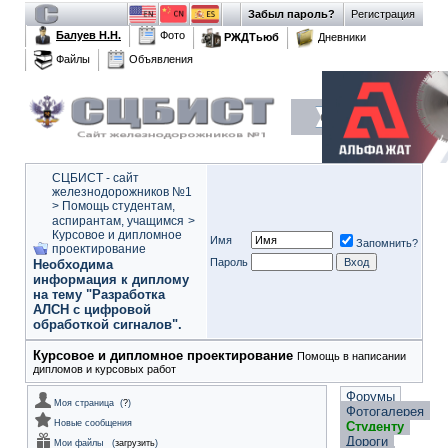
Забыл пароль?
Регистрация
Балуев Н.Н.
Фото
РЖДТьюб
Дневники
Файлы
Объявления
СЦБИСТ - сайт
железнодорожников №1
>
Помощь студентам,
аспирантам, учащимся
>
Курсовое и дипломное
Имя
Запомнить?
проектирование
Пароль
Необходима
информация к диплому
на тему "Разработка
АЛСН с цифровой
обработкой сигналов".
Курсовое и дипломное проектирование
Помощь в написании
дипломов и курсовых работ
Форумы
Моя страница
(
?
)
Фотогалерея
Новые сообщения
Студенту
Дороги
Мои файлы
(
загрузить
)