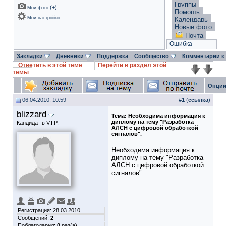
Группы
(
+
)
Мои фото
Помощь
Мои настройки
Календарь
Новые фото
Почта
Ошибка
Закладки
Дневники
Поддержка
Сообщество
Комментарии к
Ответить в этой теме
Перейти в раздел этой
темы
Опции
06.04.2010, 10:59
#
1
(
ссылка
)
blizzard
Тема:
Необходима информация к
диплому на тему "Разработка
Кандидат в V.I.P.
АЛСН с цифровой обработкой
сигналов".
Необходима информация к
диплому на тему "Разработка
АЛСН с цифровой обработкой
сигналов".
Регистрация: 28.03.2010
Сообщений:
2
Поблагодарил:
0
раз(а)