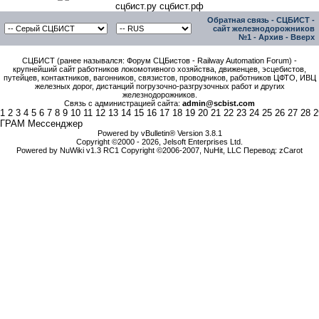
сцбист.ру сцбист.рф
Обратная связь
-
СЦБИСТ -
сайт железнодорожников
№1
-
Архив
-
Вверх
СЦБИСТ (ранее назывался: Форум СЦБистов - Railway Automation Forum) -
крупнейший сайт работников локомотивного хозяйства, движенцев, эсцебистов,
путейцев, контактников, вагонников, связистов, проводников, работников ЦФТО, ИВЦ
железных дорог, дистанций погрузочно-разгрузочных работ и других
железнодорожников.
Связь с администрацией сайта:
admin@scbist.com
1
2
3
4
5
6
7
8
9
10
11
12
13
14
15
16
17
18
19
20
21
22
23
24
25
26
27
28
2
ГРАМ Мессенджер
Powered by vBulletin® Version 3.8.1
Copyright ©2000 - 2026, Jelsoft Enterprises Ltd.
Powered by NuWiki v1.3 RC1 Copyright ©2006-2007, NuHit, LLC Перевод: zCarot