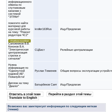
информационного
обмена по
спутниковым
каналам с
системой
"ЭТРАН"
помогите найти
материал для
курсовой работы
kroller163Rus
Ищу/Предлагаю
на тему: "Ремонт
редуктора ЧС2"
=Учебное пособие=
Сапожников В.В.
Кононов В.А.
"Электрическая
СЦБист
Релейные централизации
централизация
стрелок и
сигналов"
Нужна
информация по
"Однопутной
Руслан Тюменев
Общие вопросы эксплуатации устройс
кодовой АБ".
Пожалуйста!
Диплом на тему
Батырбеков Саят
Ищу/Предлагаю
"Диалог"
Ответить в этой теме
Перейти в раздел этой темы
Translate to English
Возможно вас заинтересует информация по следующим меткам
(темам):