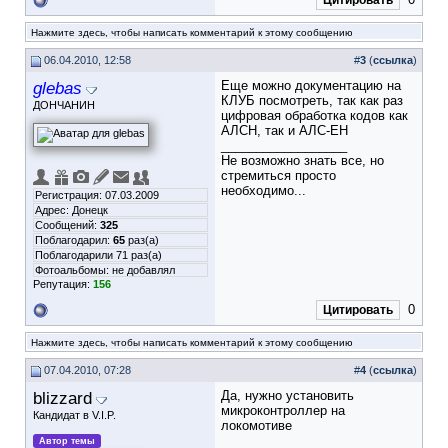
Цитировать
Нажмите здесь, чтобы написать комментарий к этому сообщению
06.04.2010, 12:58
#
3
(
ссылка
)
glebas
Еще можно документацию на
КЛУБ посмотреть, так как раз
ДОНЧАНИН
цифровая обработка кодов как
АЛСН, так и АЛС-ЕН
__________________
Не возможно знать все, но
стремиться просто
необходимо...
Регистрация: 07.03.2009
Адрес: Донецк
Сообщений:
325
Поблагодарил:
65
раз(а)
Поблагодарили 71 раз(а)
Фотоальбомы:
не добавлял
Репутация:
156
0
Цитировать
Нажмите здесь, чтобы написать комментарий к этому сообщению
07.04.2010, 07:28
#
4
(
ссылка
)
blizzard
Да, нужно установить
микроконтроллер на
Кандидат в V.I.P.
локомотиве
Автор темы