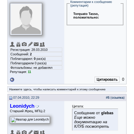
Комментарии к сообщению
(репутация)
Torquato Tasso
,
положительно:
Регистрация: 28.03.2010
Сообщений:
2
Поблагодарил:
0
раз(а)
Поблагодарили 0 раз(а)
Фотоальбомы:
не добавлял
Репутация:
11
0
Цитировать
Нажмите здесь, чтобы написать комментарий к этому сообщению
07.04.2010, 22:29
#
5
(
ссылка
)
Leonidych
Цитата:
Старший Жрец, МПЦ-2
Сообщение от
glebas
Еще можно
документацию на
КЛУБ посмотреть