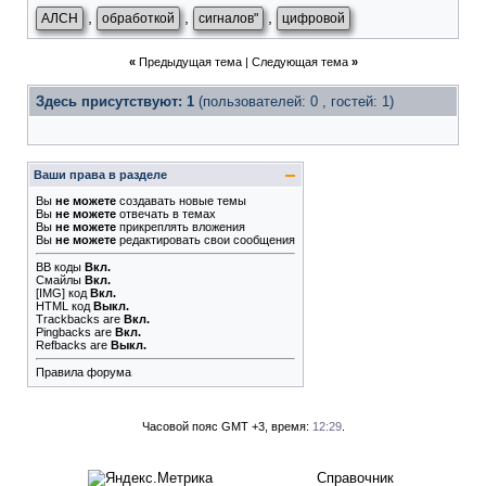
,
,
,
АЛСН
обработкой
сигналов"
цифровой
«
Предыдущая тема
|
Следующая тема
»
Здесь присутствуют: 1
(пользователей: 0 , гостей: 1)
Ваши права в разделе
Вы
не можете
создавать новые темы
Вы
не можете
отвечать в темах
Вы
не можете
прикреплять вложения
Вы
не можете
редактировать свои сообщения
BB коды
Вкл.
Смайлы
Вкл.
[IMG]
код
Вкл.
HTML код
Выкл.
Trackbacks
are
Вкл.
Pingbacks
are
Вкл.
Refbacks
are
Выкл.
Правила форума
Часовой пояс GMT +3, время:
12:29
.
Справочник