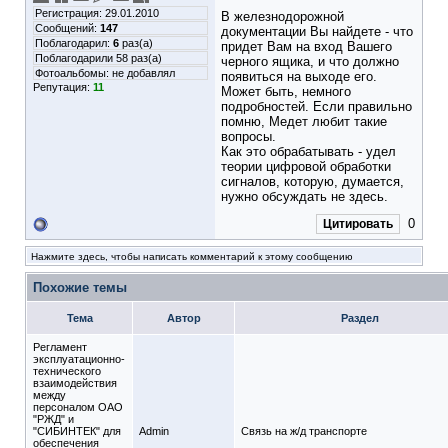
Регистрация: 29.01.2010
В железнодорожной
Сообщений:
147
документации Вы найдете - что
Поблагодарил:
6
раз(а)
придет Вам на вход Вашего
Поблагодарили 58 раз(а)
черного ящика, и что должно
Фотоальбомы:
не добавлял
появиться на выходе его.
Репутация:
11
Может быть, немного
подробностей. Если правильно
помню, Медет любит такие
вопросы.
Как это обрабатывать - удел
теории цифровой обработки
сигналов, которую, думается,
нужно обсуждать не здесь.
0
Цитировать
Нажмите здесь, чтобы написать комментарий к этому сообщению
Похожие темы
Тема
Автор
Раздел
Регламент
эксплуатационно-
технического
взаимодействия
между
персоналом ОАО
"РЖД" и
"СИБИНТЕК" для
Admin
Связь на ж/д транспорте
обеспечения