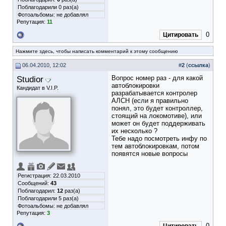
Поблагодарили 0 раз(а)
Фотоальбомы:
не добавлял
Репутация:
11
0
Цитировать
Нажмите здесь, чтобы написать комментарий к этому сообщению
06.04.2010, 12:02
#
2
(
ссылка
)
Studior
Вопрос номер раз - для какой
автоблокировки
Кандидат в V.I.P.
разрабатывается контролер
АЛСН (если я правильно
понял, это будет контроллер,
стоящий на локомотиве), или
может он будет поддерживать
их несколько ?
Тебе надо посмотреть инфу по
тем автоблокировкам, потом
появятся новые вопросы
Регистрация: 22.03.2010
Сообщений:
43
Поблагодарил:
12
раз(а)
Поблагодарили 5 раз(а)
Фотоальбомы:
не добавлял
Репутация:
3
0