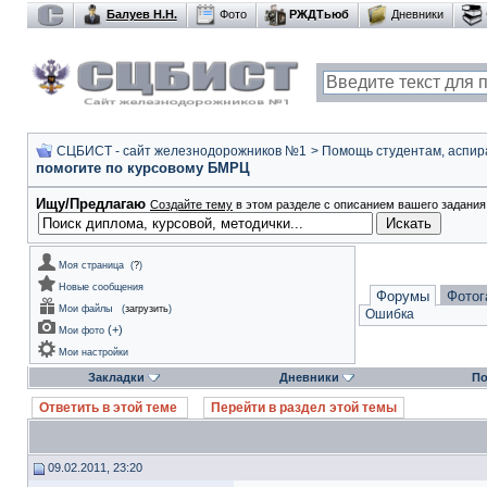
Балуев Н.Н.
Фото
РЖДТьюб
Дневники
СЦБИСТ - сайт железнодорожников №1
>
Помощь студентам, аспир
помогите по курсовому БМРЦ
Ищу/Предлагаю
Создайте тему
в этом разделе с описанием вашего задания 
Моя страница
(
?
)
Новые сообщения
Форумы
Фотог
Мои файлы
(
загрузить
)
Ошибка
(
+
)
Мои фото
Мои настройки
Закладки
Дневники
По
Ответить в этой теме
Перейти в раздел этой темы
09.02.2011, 23:20