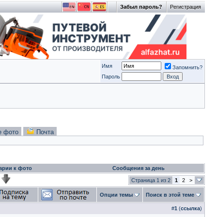
Забыл пароль?
Регистрация
Имя
Запомнить?
Пароль
е фото
Почта
арии к фото
Сообщения за день
Страница 1 из 2
1
2
>
Опции темы
Поиск в этой теме
#
1
(
ссылка
)