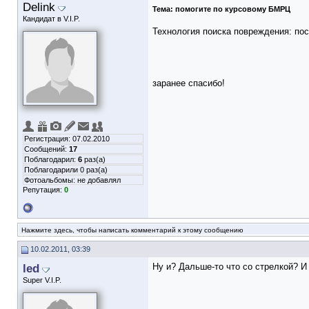
Delink
Тема:
помогите по курсовому БМРЦ
Кандидат в V.I.P.
Технология поиска повреждения: пос
заранее спасибо!
Регистрация: 07.02.2010
Сообщений:
17
Поблагодарил:
6
раз(а)
Поблагодарили 0 раз(а)
Фотоальбомы:
не добавлял
Репутация:
0
Нажмите здесь, чтобы написать комментарий к этому сообщению
10.02.2011, 03:39
led
Ну и? Дальше-то что со стрелкой? 
Super V.I.P.