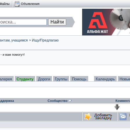
Файлы
Объявления
антам, учащимся
>
Ищу/Предлагаю
- и вам помогут!
алерея
Студенту
Дороги
Группы
Помощь
Календарь
Новы
ддержка
Сообщество
Коммент