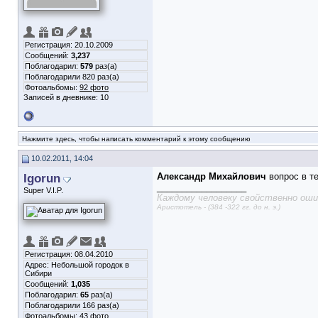
Регистрация: 20.10.2009
Сообщений:
3,237
Поблагодарил:
579
раз(а)
Поблагодарили 820 раз(а)
Фотоальбомы:
92 фото
Записей в дневнике:
10
Нажмите здесь, чтобы написать комментарий к этому сообщению
10.02.2011, 14:04
Igorun
Александр Михайлович
вопрос в т
__________________
Super V.I.P.
Каждому человеку свойственно ошиб
Аристотель - (384 -322 гг. до н. э.)
Регистрация: 08.04.2010
Адрес: Небольшой городок в
Сибири
Сообщений:
1,035
Поблагодарил:
65
раз(а)
Поблагодарили 166 раз(а)
Фотоальбомы:
43 фото