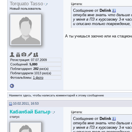
Torquato Tasso
Цитата:
Новый пользователь
Сообщение от
Delink
откуда мне знать что дальше с
у меня в ПЗ к курсовому 3-я ча
и описано только повреждение,
А ты учишься заочно или на стацион
Регистрация: 07.07.2009
Сообщений:
5,880
Поблагодарил:
282
раз(а)
Поблагодарили 1013 раз(а)
Фотоальбомы:
1 фото
Нажмите здесь, чтобы написать комментарий к этому сообщению
10.02.2011, 16:53
Кабанбай Батыр
Цитата:
статус
Сообщение от
Delink
откуда мне знать что дальше с
у меня в ПЗ к курсовому 3-я ча
и описано только повреждение,