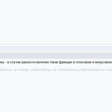
ему - в случае разности величин токов фрикции в плюсовом и минусовом
аться, но никому, кроме глупца, не свойственно упорствовать в оши