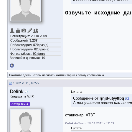
Озвучьте исходные да
Регистрация: 20.10.2009
Сообщений:
3,237
Поблагодарил:
579
раз(а)
Поблагодарили 820 раз(а)
Фотоальбомы:
92 фото
Записей в дневнике:
10
Нажмите здесь, чтобы написать комментарий к этому сообщению
10.02.2011, 16:55
Delink
Цитата:
Кандидат в V.I.P.
Сообщение от
rjnjd-utyyflbq
А ты учишься заочно или на ст
Автор темы
стационар, АТЗТ
Delink добавил 10.02.2011 в 17:55
Цитата: