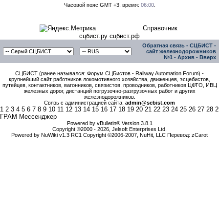
Часовой пояс GMT +3, время:
06:00
.
Справочник
сцбист.ру сцбист.рф
Обратная связь
-
СЦБИСТ -
сайт железнодорожников
№1
-
Архив
-
Вверх
СЦБИСТ (ранее назывался: Форум СЦБистов - Railway Automation Forum) -
крупнейший сайт работников локомотивного хозяйства, движенцев, эсцебистов,
путейцев, контактников, вагонников, связистов, проводников, работников ЦФТО, ИВЦ
железных дорог, дистанций погрузочно-разгрузочных работ и других
железнодорожников.
Связь с администрацией сайта:
admin@scbist.com
1
2
3
4
5
6
7
8
9
10
11
12
13
14
15
16
17
18
19
20
21
22
23
24
25
26
27
28
2
ГРАМ Мессенджер
Powered by vBulletin® Version 3.8.1
Copyright ©2000 - 2026, Jelsoft Enterprises Ltd.
Powered by NuWiki v1.3 RC1 Copyright ©2006-2007, NuHit, LLC Перевод: zCarot