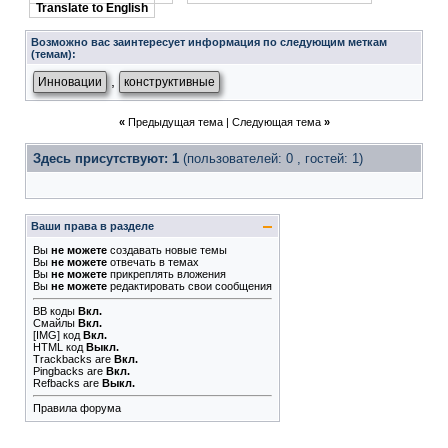
Translate to English
Возможно вас заинтересует информация по следующим меткам
(темам):
,
Инновации
конструктивные
«
Предыдущая тема
|
Следующая тема
»
Здесь присутствуют: 1
(пользователей: 0 , гостей: 1)
Ваши права в разделе
Вы
не можете
создавать новые темы
Вы
не можете
отвечать в темах
Вы
не можете
прикреплять вложения
Вы
не можете
редактировать свои сообщения
BB коды
Вкл.
Смайлы
Вкл.
[IMG]
код
Вкл.
HTML код
Выкл.
Trackbacks
are
Вкл.
Pingbacks
are
Вкл.
Refbacks
are
Выкл.
Правила форума