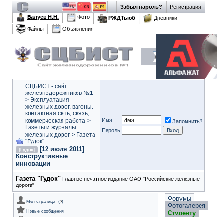
Забыл пароль?
Регистрация
Балуев Н.Н.
Фото
РЖДТьюб
Дневники
Файлы
Объявления
СЦБИСТ - сайт
железнодорожников №1
>
Эксплуатация
железных дорог, вагоны,
контактная сеть, связь,
Имя
коммерческая работа
>
Запомнить?
Газеты и журналы
Пароль
железных дорог
>
Газета
"Гудок"
[12 июля 2011]
[Гудок]
Конструктивные
инновации
Газета "Гудок"
Главное печатное издание ОАО "Российские железные
дороги"
Форумы
Моя страница
(
?
)
Фотогалерея
Новые сообщения
Студенту