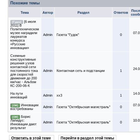
Похожие темы
Посл
Тема
Автор
Раздел
Ответов
сооб
[6 июля
[Гудок]
2011] В
Политехническом
музее наградили
07.0
Admin
Газета "Гудок"
0
лауреатов
конкурса
«Русские
инновации»
Схемные
конструктивные
решения узлов
контактной сети
24.0
постоянного тока
Admin
Контактная сеть и подстанции
1
для скоростей
движения до 200
км/час - Альбом
КС-200-06-К
На пути
14.0
Admin
xx3
1
инноваций
Инновации
07.0
[ОМ]
Admin
Газета "Октябрьская магистраль"
0
востребованы
Борис
[ОМ]
Лапидус:
10.0
Admin
Газета "Октябрьская магистраль"
0
Инновации дают
результат
Ответить в этой теме
Перейти в раздел этой темы