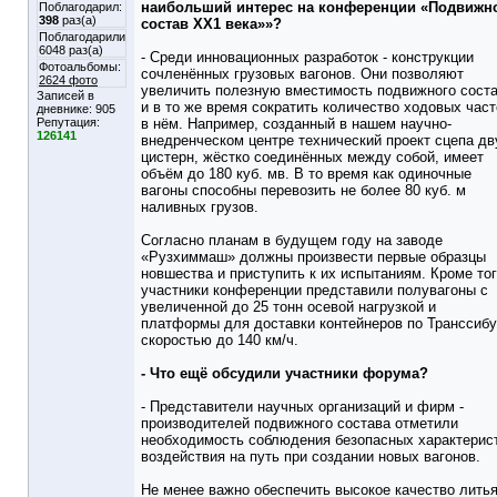
наибольший интерес на конференции «Подвижн
Поблагодарил:
398
раз(а)
состав ХХ1 века»»?
Поблагодарили
6048 раз(а)
- Среди инновационных разработок - конструкции
Фотоальбомы:
сочленённых грузовых вагонов. Они позволяют
2624 фото
увеличить полезную вместимость подвижного сост
Записей в
и в то же время сократить количество ходовых част
дневнике:
905
Репутация:
в нём. Например, созданный в нашем научно-
126141
внедренческом центре технический проект сцепа дв
цистерн, жёстко соединённых между собой, имеет
объём до 180 куб. мв. В то время как одиночные
вагоны способны перевозить не более 80 куб. м
наливных грузов.
Согласно планам в будущем году на заводе
«Рузхиммаш» должны произвести первые образцы
новшества и приступить к их испытаниям. Кроме тог
участники конференции представили полувагоны с
увеличенной до 25 тонн осевой нагрузкой и
платформы для доставки контейнеров по Транссибу
скоростью до 140 км/ч.
- Что ещё обсудили участники форума?
- Представители научных организаций и фирм -
производителей подвижного состава отметили
необходимость соблюдения безопасных характерис
воздействия на путь при создании новых вагонов.
Не менее важно обеспечить высокое качество литья