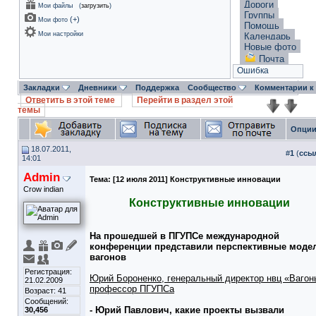
Дороги
Мои файлы
(
загрузить
)
Группы
(
+
)
Мои фото
Помощь
Мои настройки
Календарь
Новые фото
Почта
Ошибка
Закладки
Дневники
Поддержка
Сообщество
Комментарии к
Ответить в этой теме
Перейти в раздел этой
темы
Опции
18.07.2011,
#
1
(
ссы
14:01
Admin
Тема:
[12 июля 2011] Конструктивные инновации
Crow indian
Конструктивные инновации
На прошедшей в ПГУПСе международной
конференции представили перспективные моде
вагонов
Регистрация:
Юрий Бороненко, генеральный директор нвц «Вагон
21.02.2009
профессор ПГУПСа
Возраст: 41
Сообщений:
- Юрий Павлович, какие проекты вызвали
30,456