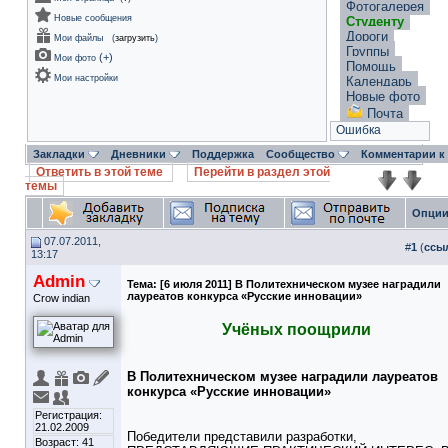
Фотогалерея
Новые сообщения
Студенту
Дороги
Мои файлы
(
загрузить
)
Группы
(
+
)
Мои фото
Помощь
Мои настройки
Календарь
Новые фото
Почта
Ошибка
Закладки
Дневники
Поддержка
Сообщество
Комментарии к
Ответить в этой теме
Перейти в раздел этой
темы
Опции
07.07.2011,
#
1
(
ссы
13:17
Admin
Тема:
[6 июля 2011] В Политехническом музее наградили
лауреатов конкурса «Русские инновации»
Crow indian
Учёных поощрили
В Политехническом музее наградили лауреатов
конкурса «Русские инновации»
Регистрация:
21.02.2009
Победители представили разработки,
Возраст: 41