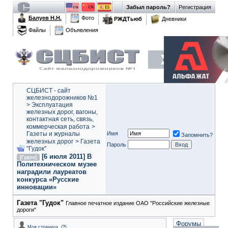
Забыл пароль?
Регистрация
Балуев Н.Н.
Фото
РЖДТьюб
Дневники
Файлы
Объявления
СЦБИСТ - сайт
железнодорожников №1
>
Эксплуатация
железных дорог, вагоны,
контактная сеть, связь,
коммерческая работа
>
Газеты и журналы
Имя
Запомнить?
железных дорог
>
Газета
Пароль
"Гудок"
[6 июля 2011] В
[Гудок]
Политехническом музее
наградили лауреатов
конкурса «Русские
инновации»
Газета "Гудок"
Главное печатное издание ОАО "Российские железные
дороги"
Форумы
Моя страница
(
?
)