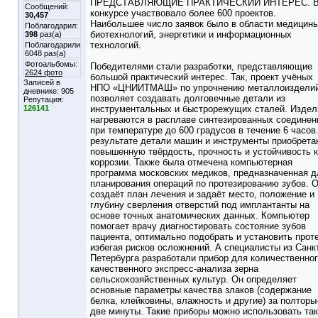
ПРЕДСТАВЛЯЮЩИЕ ПРАКТИЧЕСКИЙ ИНТЕРЕС. 
Сообщений:
конкурсе участвовало более 600 проектов.
30,457
Наибольшее число заявок было в области медицины
Поблагодарил:
биотехнологий, энергетики и информационных
398
раз(а)
технологий.
Поблагодарили
6048 раз(а)
Фотоальбомы:
Победителями стали разработки, представляющие
2624 фото
большой практический интерес. Так, проект учёных
Записей в
НПО «ЦНИИТМАШ» по упрочнению металлоиздели
дневнике:
905
позволяет создавать долговечные детали из
Репутация:
126141
инструментальных и быстрорежущих сталей. Издел
нагреваются в расплаве синтезированных соединен
при температуре до 600 градусов в течение 6 часов
результате детали машин и инструменты приобрета
повышенную твёрдость, прочность и устойчивость к
коррозии. Также была отмечена компьютерная
программа московских медиков, предназначенная д
планирования операций по протезированию зубов. 
создаёт план лечения и задаёт место, положение и
глубину сверления отверстий под имплантанты на
основе точных анатомических данных. Компьютер
помогает врачу диагностировать состояние зубов
пациента, оптимально подобрать и установить проте
избегая рисков осложнений. А специалисты из Санк
Петербурга разработали прибор для количественног
качественного экспресс-анализа зерна
сельскохозяйственных культур. Он определяет
основные параметры качества злаков (содержание
белка, клейковины, влажность и другие) за полторы
две минуты. Такие приборы можно использовать та