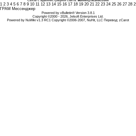
Связь с администрацией сайта:
admin@scbist.com
1
2
3
4
5
6
7
8
9
10
11
12
13
14
15
16
17
18
19
20
21
22
23
24
25
26
27
28
2
ГРАМ Мессенджер
Powered by vBulletin® Version 3.8.1
Copyright ©2000 - 2026, Jelsoft Enterprises Ltd.
Powered by NuWiki v1.3 RC1 Copyright ©2006-2007, NuHit, LLC Перевод: zCarot