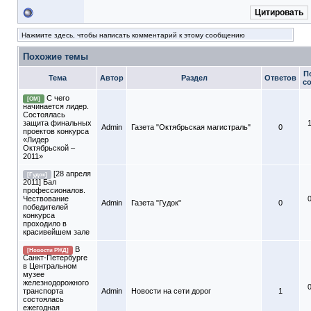
Цитировать
Нажмите здесь, чтобы написать комментарий к этому сообщению
Похожие темы
П
Тема
Автор
Раздел
Ответов
с
С чего
[ОМ]
начинается лидер.
Состоялась
защита финальных
Admin
Газета "Октябрьская магистраль"
0
проектов конкурса
«Лидер
Октябрьской –
2011»
[28 апреля
[Гудок]
2011] Бал
профессионалов.
Чествование
Admin
Газета "Гудок"
0
победителей
конкурса
проходило в
красивейшем зале
В
[Новости РЖД]
Санкт-Петербурге
в Центральном
музее
железнодорожного
транспорта
Admin
Новости на сети дорог
1
состоялась
ежегодная