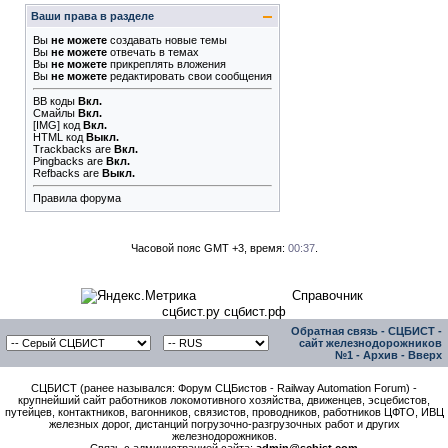
Ваши права в разделе
Вы
не можете
создавать новые темы
Вы
не можете
отвечать в темах
Вы
не можете
прикреплять вложения
Вы
не можете
редактировать свои сообщения
BB коды
Вкл.
Смайлы
Вкл.
[IMG]
код
Вкл.
HTML код
Выкл.
Trackbacks
are
Вкл.
Pingbacks
are
Вкл.
Refbacks
are
Выкл.
Правила форума
Часовой пояс GMT +3, время:
00:37
.
Справочник
сцбист.ру сцбист.рф
Обратная связь
-
СЦБИСТ -
сайт железнодорожников
№1
-
Архив
-
Вверх
СЦБИСТ (ранее назывался: Форум СЦБистов - Railway Automation Forum) -
крупнейший сайт работников локомотивного хозяйства, движенцев, эсцебистов,
путейцев, контактников, вагонников, связистов, проводников, работников ЦФТО, ИВЦ
железных дорог, дистанций погрузочно-разгрузочных работ и других
железнодорожников.