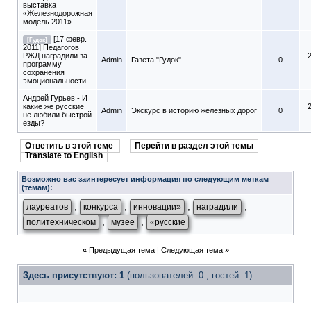
выставка
«Железнодорожная
модель 2011»
[17 февр.
[Гудок]
2011] Педагогов
РЖД наградили за
Admin
Газета "Гудок"
0
программу
сохранения
эмоциональности
Андрей Гурьев - И
какие же русские
Admin
Экскурс в историю железных дорог
0
не любили быстрой
езды?
Ответить в этой теме
Перейти в раздел этой темы
Translate to English
Возможно вас заинтересует информация по следующим меткам
(темам):
,
,
,
,
лауреатов
конкурса
инновации»
наградили
,
,
политехническом
музее
«русские
«
Предыдущая тема
|
Следующая тема
»
Здесь присутствуют: 1
(пользователей: 0 , гостей: 1)