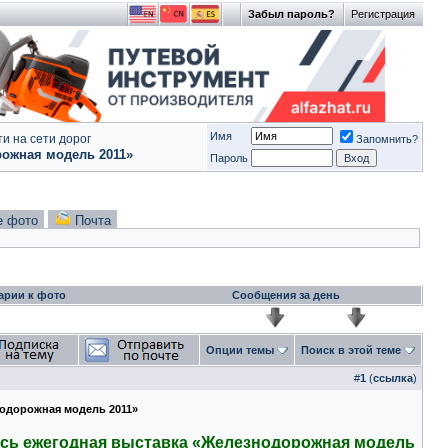
Забыл пароль?
Регистрация
Имя
и на сети дорог
Запомнить?
рожная модель 2011»
Пароль
е фото
Почта
арии к фото
Сообщения за день
Опции темы
Поиск в этой теме
#
1
(
ссылка
)
нодорожная модель 2011»
ась ежегодная выставка «Железнодорожная модель