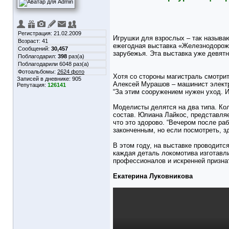
Регистрация: 21.02.2009
Игрушки для взрослых – так называ
Возраст: 41
ежегодная выставка «Железнодорожна
Сообщений:
30,457
зарубежья. Эта выставка уже девят
Поблагодарил:
398
раз(а)
Поблагодарили 6048 раз(а)
Фотоальбомы:
2624 фото
Хотя со стороны магистраль смотрит
Записей в дневнике:
905
Алексей Мурашов – машинист электро
Репутация:
126141
“За этим сооружением нужен уход. И
Моделисты делятся на два типа. Кол
состав. Юлиана Лайкос, представляе
что это здорово. “Вечером после ра
законченным, но если посмотреть, зд
В этом году, на выставке проводитс
каждая деталь локомотива изготавли
профессионалов и искренней призна
Екатерина Луковникова