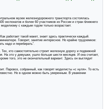
ентральном музее железнодорожного транспорта состоялась
0 экспонатов и более 60 участников из России и стран ближнего
 моделизму с каждым годом только возрастает.
Как работает такой макет, знает здесь практически каждый.
иниатюре. Говорит, занятие интересное. Но крайне трудоемкое:
ть надо и перебирать”.
 Тех, кто самостоятельно строит железную дорогу и подвижной
я. На это у девушки, ушло больше шести месяцев. И она считает,
роме того, это не окончательный вариант. Здесь он выглядит
ит. Паровоз, собранный, как говорят моделисты «с нуля». То есть
известно. Но в одном можно быть уверенным. В уважении