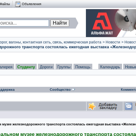
Файлы
Объявления
ог, вагоны, контактная сеть, связь, коммерческая работа
>
Новости
>
Новост
одорожного транспорта состоялась ежегодная выставка «Железнодо
алерея
Студенту
Дороги
Группы
Помощь
Календарь
Новы
ддержка
Сообщество
Коммент
м музее железнодорожного транспорта состоялась ежегодная выставка «Желез
тральном музее железнодорожного транспорта состоял