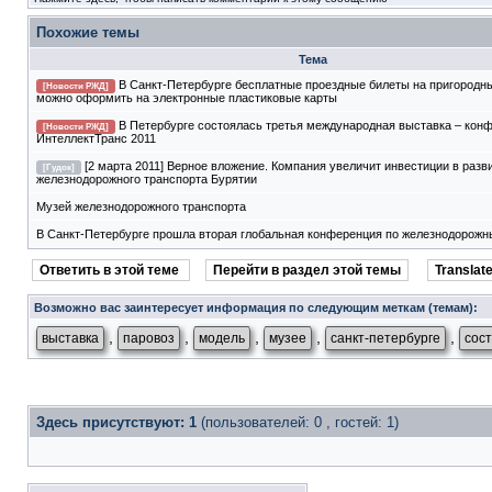
Похожие темы
Тема
В Санкт-Петербурге бесплатные проездные билеты на пригородны
[Новости РЖД]
можно оформить на электронные пластиковые карты
В Петербурге состоялась третья международная выставка – кон
[Новости РЖД]
ИнтеллектТранс 2011
[2 марта 2011] Верное вложение. Компания увеличит инвестиции в разв
[Гудок]
железнодорожного транспорта Бурятии
Музей железнодорожного транспорта
В Санкт-Петербурге прошла вторая глобальная конференция по железнодорож
Ответить в этой теме
Перейти в раздел этой темы
Translate
Возможно вас заинтересует информация по следующим меткам (темам):
,
,
,
,
,
выставка
паровоз
модель
музее
санкт-петербурге
сос
Здесь присутствуют: 1
(пользователей: 0 , гостей: 1)