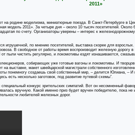
2011»
ют на родине моделизма, миниатюрные поезда. В Санкт-Петербурге в Ц
я модель 2011». За четыре дня – около 10 тысяч посетителей. Около 60
надцатая по счету. Организаторы уверены – интерес к железнодорожному
ся игрушечной, по мнению посетителей, выставка скорее для взрослых. 
воза. В свободное от работы время воспроизводит железную дорогу в м
 от пыли чистить регулярно, и локомотивы ездят изнашиваются, смазыва
лекционеров, собирающих уже готовые вагоны и локомотивы. И творцов.
т на выставке, макет швейцарской магистрали собственного изготовлени
боты понемногу создаешь свой собственный мир, – делится Юлиана, – И к
есь есть несколько заготовок, под развитие путевой схемы”.
я специальный конкурс зрительских симпатий. Вот он несомненный фавор
валась вручную. Какой именно приз будет вручен победителю, пока не 
тельности любителей железных дорог.