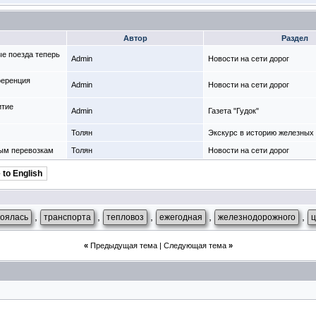
Автор
Раздел
е поезда теперь
Admin
Новости на сети дорог
ференция
Admin
Новости на сети дорог
итие
Admin
Газета "Гудок"
Толян
Экскурс в историю железных 
ным перевозкам
Толян
Новости на сети дорог
 to English
,
,
,
,
,
тоялась
транспорта
тепловоз
ежегодная
железнодорожного
ц
«
Предыдущая тема
|
Следующая тема
»