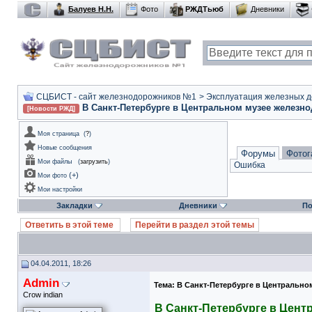
Балуев Н.Н.
Фото
РЖДТьюб
Дневники
СЦБИСТ - сайт железнодорожников №1
>
Эксплуатация железных дор
В Санкт-Петербурге в Центральном музее железн
[Новости РЖД]
Моя страница
(
?
)
Новые сообщения
Форумы
Фотог
Мои файлы
(
загрузить
)
Ошибка
(
+
)
Мои фото
Мои настройки
Закладки
Дневники
По
Ответить в этой теме
Перейти в раздел этой темы
04.04.2011, 18:26
Admin
Тема:
В Санкт-Петербурге в Центрально
Crow indian
В Санкт-Петербурге в Цен