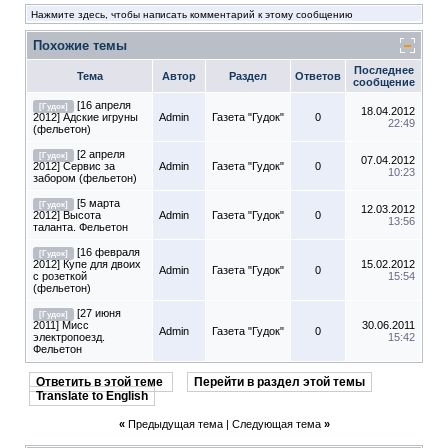
Нажмите здесь, чтобы написать комментарий к этому сообщению
Похожие темы
Последнее
Тема
Автор
Раздел
Ответов
сообщение
[16 апреля
[Гудок]
18.04.2012
2012] Адские игруны
Admin
Газета "Гудок"
0
22:49
(фельетон)
[2 апреля
[Гудок]
07.04.2012
2012] Сервис за
Admin
Газета "Гудок"
0
10:23
забором (фельетон)
[5 марта
[Гудок]
12.03.2012
2012] Высота
Admin
Газета "Гудок"
0
13:56
таланта. Фельетон
[16 февраля
[Гудок]
2012] Купе для двоих
15.02.2012
Admin
Газета "Гудок"
0
с розеткой
15:54
(фельетон)
[27 июня
[Гудок]
2011] Мисс
30.06.2011
Admin
Газета "Гудок"
0
электропоезд.
15:42
Фельетон
Ответить в этой теме
Перейти в раздел этой темы
Translate to English
«
Предыдущая тема
|
Следующая тема
»