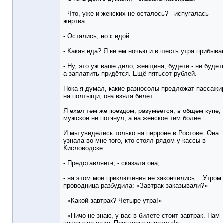
- Что, уже и женских не осталось? - испугалась
жертва.
- Остались, но с едой.
- Какая еда? Я не ем ночью и в шесть утра прибыва
- Ну, это уж ваше дело, женщина, будете - не будет
а заплатить придётся. Ещё пятьсот рублей.
Пока я думал, какие разносолы предложат пассажи
на полтыщи, она взяла билет.
Я ехал тем же поездом, разумеется, в общем купе, 
мужское не потянул, а на женское тем более.
И мы увиделись только на перроне в Ростове. Она
узнала во мне того, кто стоял рядом у кассы в
Кисловодске.
- Представляете, - сказала она,
- на этом мои приключения не закончились... Утром
проводница разбудила: «Завтрак заказывали?»
- «Какой завтрак? Четыре утра!»
- «Ничо не знаю, у вас в билете стоит завтрак. Нам
вашего не надо. Приятного аппетита!»