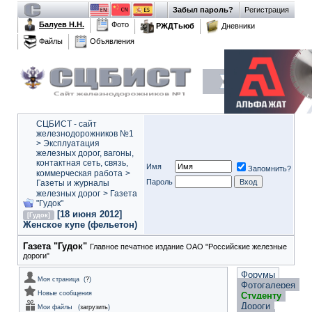
Забыл пароль?
Регистрация
Балуев Н.Н.
Фото
РЖДТьюб
Дневники
Файлы
Объявления
СЦБИСТ - сайт
железнодорожников №1
>
Эксплуатация
железных дорог, вагоны,
контактная сеть, связь,
Имя
Запомнить?
коммерческая работа
>
Пароль
Газеты и журналы
железных дорог
>
Газета
"Гудок"
[18 июня 2012]
[Гудок]
Женское купе (фельетон)
Газета "Гудок"
Главное печатное издание ОАО "Российские железные
дороги"
Форумы
Моя страница
(
?
)
Фотогалерея
Новые сообщения
Студенту
Дороги
Мои файлы
(
загрузить
)