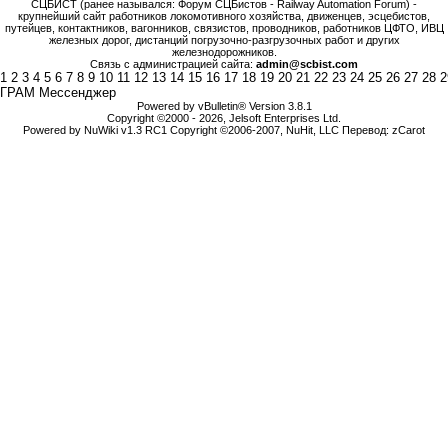
СЦБИСТ (ранее назывался: Форум СЦБистов - Railway Automation Forum) -
крупнейший сайт работников локомотивного хозяйства, движенцев, эсцебистов,
путейцев, контактников, вагонников, связистов, проводников, работников ЦФТО, ИВЦ
железных дорог, дистанций погрузочно-разгрузочных работ и других
железнодорожников.
Связь с администрацией сайта:
admin@scbist.com
1
2
3
4
5
6
7
8
9
10
11
12
13
14
15
16
17
18
19
20
21
22
23
24
25
26
27
28
2
ГРАМ Мессенджер
Powered by vBulletin® Version 3.8.1
Copyright ©2000 - 2026, Jelsoft Enterprises Ltd.
Powered by NuWiki v1.3 RC1 Copyright ©2006-2007, NuHit, LLC Перевод: zCarot