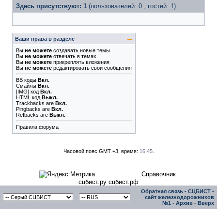
Здесь присутствуют: 1
(пользователей: 0 , гостей: 1)
Ваши права в разделе
Вы
не можете
создавать новые темы
Вы
не можете
отвечать в темах
Вы
не можете
прикреплять вложения
Вы
не можете
редактировать свои сообщения
BB коды
Вкл.
Смайлы
Вкл.
[IMG]
код
Вкл.
HTML код
Выкл.
Trackbacks
are
Вкл.
Pingbacks
are
Вкл.
Refbacks
are
Выкл.
Правила форума
Часовой пояс GMT +3, время:
16:45
.
Справочник
сцбист.ру сцбист.рф
Обратная связь
-
СЦБИСТ -
сайт железнодорожников
№1
-
Архив
-
Вверх