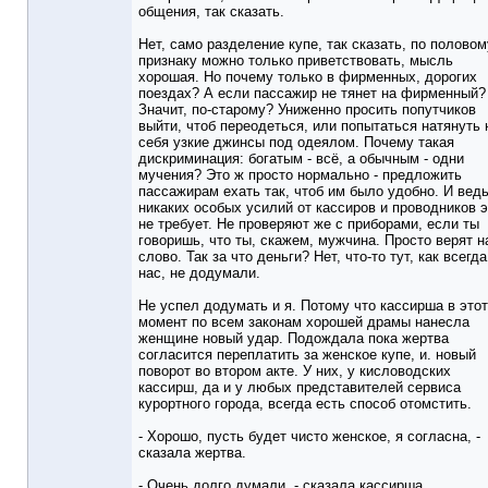
общения, так сказать.
Нет, само разделение купе, так сказать, по половом
признаку можно только приветствовать, мысль
хорошая. Но почему только в фирменных, дорогих
поездах? А если пассажир не тянет на фирменный?
Значит, по-старому? Униженно просить попутчиков
выйти, чтоб переодеться, или попытаться натянуть 
себя узкие джинсы под одеялом. Почему такая
дискриминация: богатым - всё, а обычным - одни
мучения? Это ж просто нормально - предложить
пассажирам ехать так, чтоб им было удобно. И вед
никаких особых усилий от кассиров и проводников э
не требует. Не проверяют же с приборами, если ты
говоришь, что ты, скажем, мужчина. Просто верят н
слово. Так за что деньги? Нет, что-то тут, как всегда
нас, не додумали.
Не успел додумать и я. Потому что кассирша в этот
момент по всем законам хорошей драмы нанесла
женщине новый удар. Подождала пока жертва
согласится переплатить за женское купе, и. новый
поворот во втором акте. У них, у кисловодских
кассирш, да и у любых представителей сервиса
курортного города, всегда есть способ отомстить.
- Хорошо, пусть будет чисто женское, я согласна, -
сказала жертва.
- Очень долго думали, - сказала кассирша.