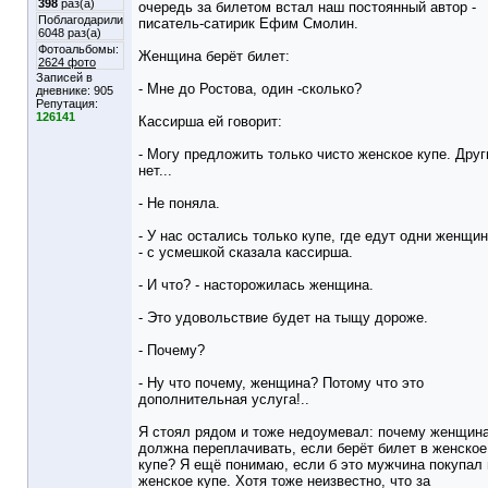
398
раз(а)
очередь за билетом встал наш постоянный автор -
Поблагодарили
писатель-сатирик Ефим Смолин.
6048 раз(а)
Фотоальбомы:
Женщина берёт билет:
2624 фото
Записей в
- Мне до Ростова, один -сколько?
дневнике:
905
Репутация:
126141
Кассирша ей говорит:
- Могу предложить только чисто женское купе. Друг
нет...
- Не поняла.
- У нас остались только купе, где едут одни женщи
- с усмешкой сказала кассирша.
- И что? - насторожилась женщина.
- Это удовольствие будет на тыщу дороже.
- Почему?
- Ну что почему, женщина? Потому что это
дополнительная услуга!..
Я стоял рядом и тоже недоумевал: почему женщин
должна переплачивать, если берёт билет в женское
купе? Я ещё понимаю, если б это мужчина покупал 
женское купе. Хотя тоже неизвестно, что за