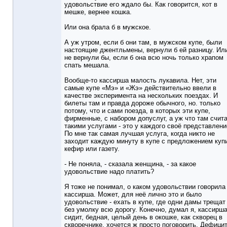
удовольствие его ждало бы. Как говорится, кот в
мешке, вернее кошка.
Или она брала б в мужское.
А уж утром, если б они там, в мужском купе, были
настоящие джентльмены, вернули б ей разницу. Ил
не вернули бы, если б она всю ночь только храпом
спать мешала.
Вообще-то кассирша малость лукавила. Нет, эти
самые купе «Мэ» и «Жэ» действительно ввели в
качестве эксперимента на нескольких поездах. И
билеты там и правда дороже обычного, но. только
потому, что и сами поезда, в которых эти купе,
фирменные, с набором допуслуг, а уж что там счит
такими услугами - это у каждого своё представлени
По мне так самая лучшая услуга, когда никто не
заходит каждую минуту в купе с предложением куп
кефир или газету.
- Не поняла, - сказала женщина, - за какое
удовольствие надо платить?
Я тоже не понимал, о каком удовольствии говорила
кассирша. Может, для неё лично это и было
удовольствие - ехать в купе, где одни дамы трещат
без умолку всю дорогу. Конечно, думал я, кассирш
сидит, бедная, целый день в окошке, как скворец в
скворечнике, хочется ж просто поговорить. Дефици