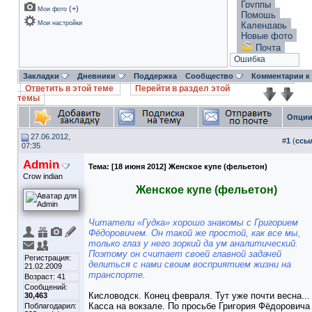
Группы
(
+
)
Мои фото
Помощь
Мои настройки
Календарь
Новые фото
Почта
Ошибка
Закладки
Дневники
Поддержка
Сообщество
Комментарии к
Ответить в этой теме
Перейти в раздел этой
темы
Опции
27.06.2012,
#
1
(
ссы
07:35
Admin
Тема:
[18 июня 2012] Женское купе (фельетон)
Crow indian
Женское купе (фельетон)
Читатели «Гудка» хорошо знакомы с Григорием
Фёдоровичем. Он такой же простой, как все мы,
только глаз у него зоркий да ум аналитический.
Поэтому он считает своей главной задачей
Регистрация:
делиться с нами своим восприятием жизни на
21.02.2009
транспорте.
Возраст: 41
Сообщений:
Кисловодск. Конец февраля. Тут уже почти весна...
30,463
Касса на вокзале. По просьбе Григория Фёдоровича
Поблагодарил: