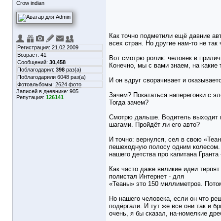
Crow indian
Как точно подметили ещё давние авт
всех стран. Но другие нам-то не так
Регистрация: 21.02.2009
Возраст: 41
Вот смотрю ролик: человек в прилич
Сообщений:
30,458
Конечно, мы с вами знаем, на какие
Поблагодарил:
398
раз(а)
Поблагодарили 6048 раз(а)
И он вдруг сворачивает и оказывает
Фотоальбомы:
2624 фото
Записей в дневнике:
905
Зачем? Покататься наперегонки с э
Репутация:
126141
Тогда зачем?
Смотрю дальше. Водитель выходит и
шагами. Пройдёт ли его авто?
И точно: вернулся, сел в свою «Теа
пешеходную полосу одним колесом. 
нашего детства про капитана Гранта -
Как часто даже великие идеи терпят
полистал Интернет - для
«Теаны» это 150 миллиметров. Потом
Но нашего человека, если он что ре
подёргали. И тут же все они так и 
очень, я бы сказал, на-номелкие дре