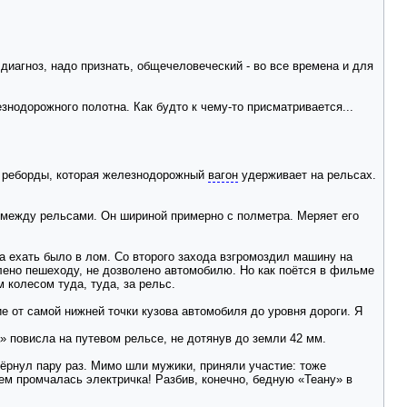
диагноз, надо признать, общечеловеческий - во все времена и для
нодорожного полотна. Как будто к чему-то присматривается...
ой реборды, которая железнодорожный
вагон
удерживает на рельсах.
между рельсами. Он шириной примерно с полметра. Меряет его
да ехать было в лом. Со второго захода взгромоздил машину на
лено пешеходу, не дозволено автомобилю. Но как поётся в фильме
м колесом туда, туда, за рельс.
ие от самой нижней точки кузова автомобиля до уровня дороги. Я
» повисла на путевом рельсе, не дотянув до земли 42 мм.
дёрнул пару раз. Мимо шли мужики, приняли участие: тоже
лем промчалась электричка! Разбив, конечно, бедную «Теану» в