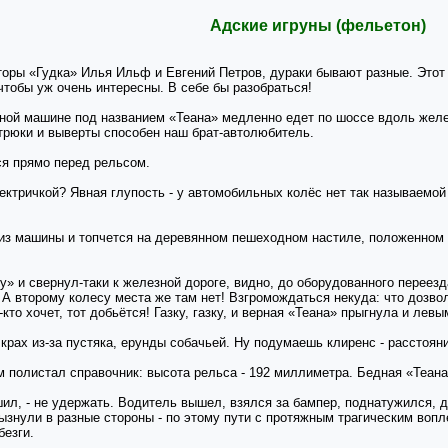
Адские игруны (фельетон)
оры «Гудка» Илья Ильф и Евгений Петров, дураки бывают разные. Этот 
 чтобы уж очень интересны. В себе бы разобраться!
ной машине под названием «Теана» медленно едет по шоссе вдоль желез
 трюки и выверты способен наш брат-автолюбитель.
ся прямо перед рельсом.
лектричкой? Явная глупость - у автомобильных колёс нет так называем
з машины и топчется на деревянном пешеходном настиле, положенном 
ну» и свернул-таки к железной дороге, видно, до оборудованного переез
А второму колесу места же там нет! Взгромождаться некуда: что дозво
кто хочет, тот добьётся! Газку, газку, и верная «Теана» прыгнула и левы
 крах из-за пустяка, ерунды собачьей. Ну подумаешь клиренс - расстоян
 полистал справочник: высота рельса - 192 миллиметра. Бедная «Теана
шил, - не удержать. Водитель вышел, взялся за бампер, поднатужился, 
брызнули в разные стороны - по этому пути с протяжным трагическим воп
безги.