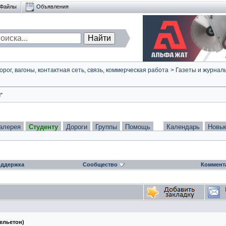
Файлы
Объявления
ог, вагоны, контактная сеть, связь, коммерческая работа
>
Газеты и журнал
"
алерея
Студенту
Дороги
Группы
Помощь
Календарь
Новы
ддержка
Сообщество
Коммент
фельетон)