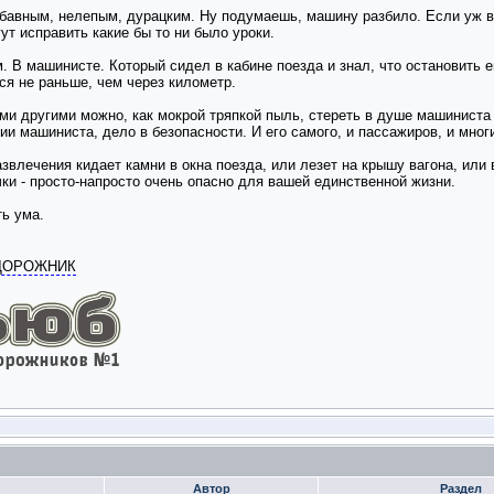
абавным, нелепым, дурацким. Ну подумаешь, машину разбило. Если уж вл
гут исправить какие бы то ни было уроки.
м. В машинисте. Который сидел в кабине поезда и знал, что остановить
ся не раньше, чем через километр.
и другими можно, как мокрой тряпкой пыль, стереть в душе машиниста 
и машиниста, дело в безопасности. И его самого, и пассажиров, и многи
звлечения кидает камни в окна поезда, или лезет на крышу вагона, или 
чки - просто-напросто очень опасно для вашей единственной жизни.
ть ума.
ОДОРОЖНИК
Автор
Раздел