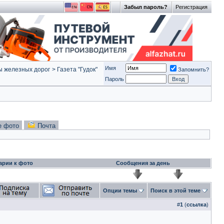
Забыл пароль?
Регистрация
Имя
ы железных дорог
>
Газета "Гудок"
Запомнить?
Пароль
е фото
Почта
арии к фото
Сообщения за день
Опции темы
Поиск в этой теме
#
1
(
ссылка
)