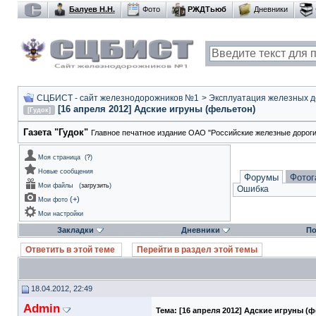
Балуев Н.Н.
Фото
РЖДТьюб
Дневники
СЦБИСТ - сайт железнодорожников №1
>
Эксплуатация железных дор
[16 апреля 2012] Адские игруны (фельетон)
[Гудок]
Газета "Гудок"
Главное печатное издание ОАО "Российские железные дороги
Моя страница
(
?
)
Новые сообщения
Форумы
Фотог
Мои файлы
(
загрузить
)
Ошибка
(
+
)
Мои фото
Мои настройки
Закладки
Дневники
По
Ответить в этой теме
Перейти в раздел этой темы
18.04.2012, 22:49
Admin
Тема:
[16 апреля 2012] Адские игруны (