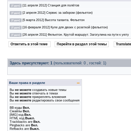
[11 апреля 2012] Станция для полётов
[Гудок]
[2 апреля 2012] Сервис за забором (фельетон)
[Гудок]
[5 марта 2012] Высота таланта. Фельетон
[Гудок]
[16 февраля 2012] Купе для двоих с розеткой (фельетон)
[Гудок]
[26 апреля 2011] Фельетон. Крутой маршрут. Загогулина на пути к уюту
[Гудок]
Ответить в этой теме
Перейти в раздел этой темы
Translate
Здесь присутствуют: 1
(пользователей: 0 , гостей: 1)
Ваши права в разделе
Вы
не можете
создавать новые темы
Вы
не можете
отвечать в темах
Вы
не можете
прикреплять вложения
Вы
не можете
редактировать свои сообщения
BB коды
Вкл.
Смайлы
Вкл.
[IMG]
код
Вкл.
HTML код
Выкл.
Trackbacks
are
Вкл.
Pingbacks
are
Вкл.
Refbacks
are
Выкл.