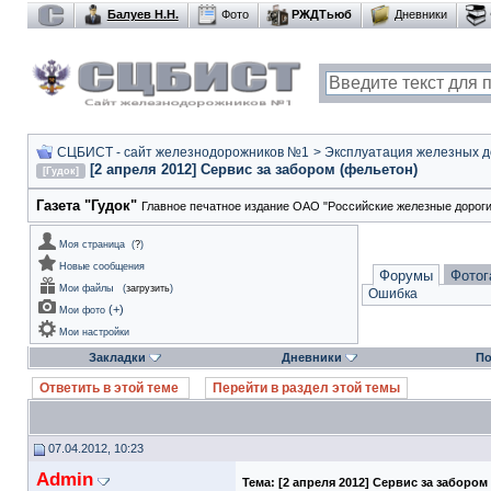
Балуев Н.Н.
Фото
РЖДТьюб
Дневники
СЦБИСТ - сайт железнодорожников №1
>
Эксплуатация железных дор
[2 апреля 2012] Сервис за забором (фельетон)
[Гудок]
Газета "Гудок"
Главное печатное издание ОАО "Российские железные дороги
Моя страница
(
?
)
Новые сообщения
Форумы
Фотог
Мои файлы
(
загрузить
)
Ошибка
(
+
)
Мои фото
Мои настройки
Закладки
Дневники
По
Ответить в этой теме
Перейти в раздел этой темы
07.04.2012, 10:23
Admin
Тема:
[2 апреля 2012] Сервис за забором