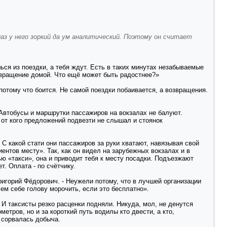
аз у него зоркий да ум аналитический. Поэтому он считает
ься из поездки, а тебя ждут. Есть в таких минутах незабываемые
звращение домой. Что ещё может быть радостнее?»
, потому что боится. Не самой поездки побаивается, а возвращения.
Автобусы и маршрутки пассажиров на вокзалах не балуют.
и от кого предложений подвезти не слышал и стоянок
- С какой стати они пассажиров за руки хватают, навязывая свой
ентов месту». Так, как он видел на зарубежных вокзалах и в
ю «такси», она и приводит тебя к месту посадки. Подъезжают
т. Оплата - по счётчику.
ригорий Фёдорович. - Неужели потому, что в лучшей организации
чем себе голову морочить, если это бесплатно».
И таксисты резко расценки подняли. Никуда, мол, не денутся
етров, но и за короткий путь водилы кто двести, а кто,
 сорвалась добыча.