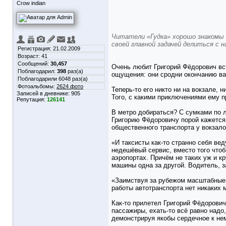
Crow indian
Читатели «Гудка» хорошо знакомы с
своей главной задачей делиться с 
Регистрация: 21.02.2009
Возраст: 41
Сообщений:
30,457
Очень любит Григорий Фёдорович вст
Поблагодарил:
398
раз(а)
ощущения: они сродни окончанию ва
Поблагодарили 6048 раз(а)
Фотоальбомы:
2624 фото
Теперь-то его никто ни на вокзале, 
Записей в дневнике:
905
Того, с какими приключениями ему п
Репутация:
126141
В метро добираться? С сумками по 
Григорию Фёдоровичу порой кажется,
общественного транспорта у вокзало
«И таксисты как-то странно себя вед
недешёвый сервис, вместо того чтоб
аэропортах. Причём не таких уж и к
машины одна за другой. Водитель, за
«Заимствуя за рубежом масштабные п
работы автотранспорта нет никаких 
Как-то прилетел Григорий Фёдорович
пассажиры, ехать-то всё равно надо,
демонстрируя якобы сердечное к нем