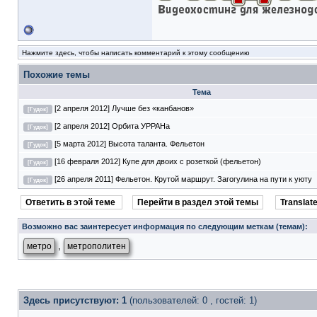
Нажмите здесь, чтобы написать комментарий к этому сообщению
Похожие темы
Тема
[2 апреля 2012] Лучше без «канбанов»
[Гудок]
[2 апреля 2012] Орбита УРРАНа
[Гудок]
[5 марта 2012] Высота таланта. Фельетон
[Гудок]
[16 февраля 2012] Купе для двоих с розеткой (фельетон)
[Гудок]
[26 апреля 2011] Фельетон. Крутой маршрут. Загогулина на пути к уюту
[Гудок]
Ответить в этой теме
Перейти в раздел этой темы
Translate
Возможно вас заинтересует информация по следующим меткам (темам):
,
метро
метрополитен
Здесь присутствуют: 1
(пользователей: 0 , гостей: 1)