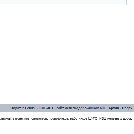
Обратная связь
-
СЦБИСТ - сайт железнодорожников №1
-
Архив
-
Вверх
тников, вагонников, связистов, проводников, работников ЦФТО, ИВЦ железных дорог,