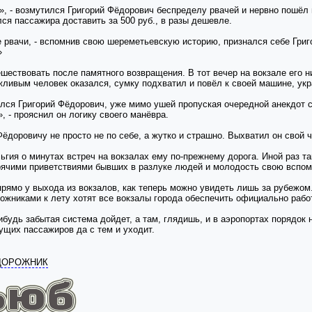
», - возмутился Григорий Фёдорович беспределу рвачей и нервно пошёл п
ся пассажира доставить за 500 руб., в разы дешевле.
ие рвачи, - вспомнив свою шереметьевскую историю, признался себе Григ
»
шествовать после памятного возвращения. В тот вечер на вокзале его ни
жливым человек оказался, сумку подхватил и повёл к своей машине, ук
лся Григорий Фёдорович, уже мимо ушей пропуская очередной анекдот с
, - прояснил он логику своего манёвра.
ёдоровичу не просто не по себе, а жутко и страшно. Выхватил он свой 
льгия о минутах встреч на вокзалах ему по-прежнему дорога. Иной раз т
орячими приветствиями бывших в разлуке людей и молодость свою вспом
рямо у выхода из вокзалов, как теперь можно увидеть лишь за рубежом.
ожниками к лету хотят все вокзалы города обеспечить официально рабо
ибудь забытая система дойдет, а там, глядишь, и в аэропортах порядок 
ущих пассажиров да с тем и уходит.
ОДОРОЖНИК