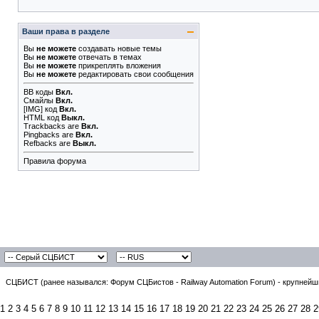
Ваши права в разделе
Вы
не можете
создавать новые темы
Вы
не можете
отвечать в темах
Вы
не можете
прикреплять вложения
Вы
не можете
редактировать свои сообщения
BB коды
Вкл.
Смайлы
Вкл.
[IMG]
код
Вкл.
HTML код
Выкл.
Trackbacks
are
Вкл.
Pingbacks
are
Вкл.
Refbacks
are
Выкл.
Правила форума
СЦБИСТ (ранее назывался: Форум СЦБистов - Railway Automation Forum) - крупнейши
1
2
3
4
5
6
7
8
9
10
11
12
13
14
15
16
17
18
19
20
21
22
23
24
25
26
27
28
2