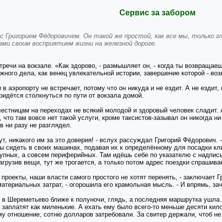
Сервис за забором
 Григорием Фёдоровичем. Он такой же простой, как все мы, только гл
нами своим восприятием жизни на железной дороге.
речи на вокзале. «Как здорово, - размышляет он, - когда ты возвращаеш
жного дела, как венец увлекательной истории, завершение которой - во
ни в аэропорту не встречает, потому что он никуда и не ездит. А не ездит
ридётся столкнуться по пути от вокзала домой.
лестницам на переходах не всякий молодой и здоровый человек сладит. 
 что там вовсе нет такой услуги, кроме таксистов-зазывал он никогда н
в ни разу не разглядел.
ут, никакого им за это доверия! - вслух рассуждал Григорий Фёдорович. 
ы сидеть в своих машинах, подавая их к определённому для посадки кли
рупных, а совсем периферийных. Там идёшь себе по указателю с надпись
грузив вещи, тут же трогается, а только потом адрес поездки спрашивае
роекты, наши власти самого простого не хотят перенять, - заключает Г
материальных затрат, - огорошила его крамольная мысль. - И впрямь, за
 в Шереметьево ближе к полуночи, глядь, а последняя маршрутка ушла. 
 заплатят как миленькие. А ехать ему было всего-то меньше десяти килом
у отношение, сотню долларов затребовали. За свитер держали, чтоб не