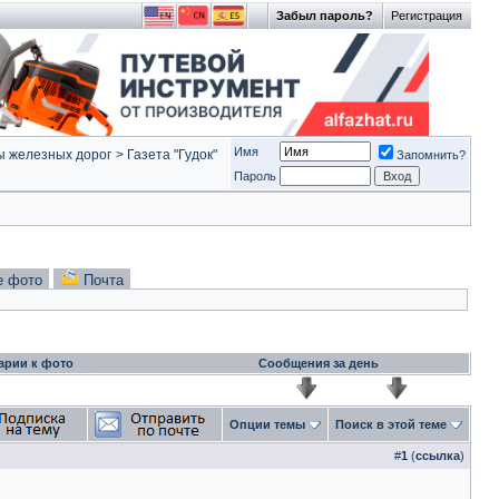
Забыл пароль?
Регистрация
Имя
ы железных дорог
>
Газета "Гудок"
Запомнить?
Пароль
е фото
Почта
арии к фото
Сообщения за день
Опции темы
Поиск в этой теме
#
1
(
ссылка
)