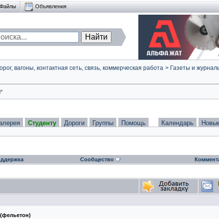
Файлы
Объявления
ог, вагоны, контактная сеть, связь, коммерческая работа
>
Газеты и журнал
"
алерея
Студенту
Дороги
Группы
Помощь
Календарь
Новы
ддержка
Сообщество
Коммент
 (фельетон)