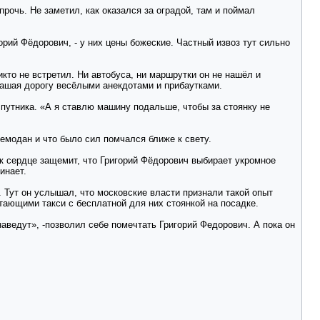
рочь. Не заметил, как оказался за оградой, там и поймал
орий Фёдорович, - у них цены божеские. Частный извоз тут сильно
кто не встретил. Ни автобуса, ни маршрутки он не нашёл и
рашая дорогу весёлыми анекдотами и прибаутками.
путника. «А я ставлю машину подальше, чтобы за стоянку не
чемодан и что было сил помчался ближе к свету.
ак сердце защемит, что Григорий Фёдорович выбирает укромное
инает.
 Тут он услышал, что московские власти признали такой опыт
тающими такси с бесплатной для них стоянкой на посадке.
наведут», -позволил себе помечтать Григорий Федорович. А пока он