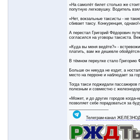
«На самолёт билет столько же стоит
попутную легковушку. Водитель взял
«Нет, вокзальные таксисты - не так
сбивает таксу. Конкуренция, однако!
А перестал Григорий Фёдорович путе
согласился на уговоры таксиста. Ве
«Куда вы меня ведёте?» - встревожи
платить, вам же дешевле обойдётся»
В тёмном переулке стало Григорию Ф
Больше он никуда не ездит, а носта
место на перроне и наблюдает за г
Тогда такси поджидали пассажиров п
полезным и совместно с железнодор
«Может, и до других городов когда-н
позволяет себе порадоваться за буд
__________________
Телеграм-канал ЖЕЛЕЗН