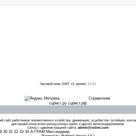
Часовой пояс GMT +3, время:
12:33
.
Справочник
сцбист.ру сцбист.рф
й сайт работников локомотивного хозяйства, движенцев, эсцебистов, путейцев, контак
дистанций погрузочно-разгрузочных работ и других железнодорожников.
Связь с администрацией сайта:
admin@scbist.com
9
30
31
32
33
34
А-ГРАМ Мессенджер
Powered by vBulletin® Version 3.8.1