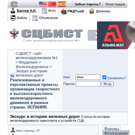
Забыл пароль?
Регистрация
Балуев Н.Н.
Фото
РЖДТьюб
Дневники
Файлы
Объявления
СЦБИСТ - сайт
железнодорожников №1
>
Флудильня
>
Железнодорожное
>
Экскурс в историю
железных дорог
Имя
Запомнить?
Реализованные и
Пароль
перспективные проекты
организации скоростного
и высокоскоростного
железнодорожного
движения в разных
странах. ИСПАНИЯ.
Экскурс в историю железных дорог
Статьи по истории
железнодорожного транспорта и устройств СЦБ
Форумы
Моя страница
(
?
)
Фотогалерея