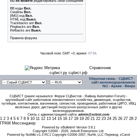
Вы
не можете
редактировать свои сообщения
BB коды
Вкл.
Смайлы
Вкл.
[IMG]
код
Вкл.
HTML код
Выкл.
Trackbacks
are
Вкл.
Pingbacks
are
Вкл.
Refbacks
are
Выкл.
Правила форума
Часовой пояс GMT +3, время:
07:54
.
Справочник
сцбист.ру сцбист.рф
Обратная связь
-
СЦБИСТ -
сайт железнодорожников
№1
-
Архив
-
Вверх
СЦБИСТ (ранее назывался: Форум СЦБистов - Railway Automation Forum) -
крупнейший сайт работников локомотивного хозяйства, движенцев, эсцебистов,
путейцев, контактников, вагонников, связистов, проводников, работников ЦФТО, ИВЦ
железных дорог, дистанций погрузочно-разгрузочных работ и других
железнодорожников.
Связь с администрацией сайта:
admin@scbist.com
1
2
3
4
5
6
7
8
9
10
11
12
13
14
15
16
17
18
19
20
21
22
23
24
25
26
27
28
2
ГРАМ Мессенджер
Powered by vBulletin® Version 3.8.1
Copyright ©2000 - 2026, Jelsoft Enterprises Ltd.
Powered by NuWiki v1.3 RC1 Copyright ©2006-2007, NuHit, LLC Перевод: zCarot