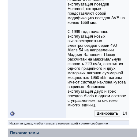
эксплуатация поездов
Euromed, которые
представляют собой
модификацию поездов AVE на
колею 1668 мм.
С 1999 года началась
эксплуатация новых
высокоскоростных
электропоездов серии 490
Alaris 54 на направлении
Мадрид-Валенсия. Поезд
рассчитан на максимальную
скорость 220 км/ч, состоит из
одного прицепного и двух
моторных вагонов суммарной
мощностью 1960 кВт, вагоны
имеют систему наклона кузова
в кривых. Возможна
эксплуатация двух и трех
поездов Alaris в одном составе
с управлением по системе
многих единиц.
14
Цитировать
Нажмите здесь, чтобы написать комментарий к этому сообщению
Похожие темы