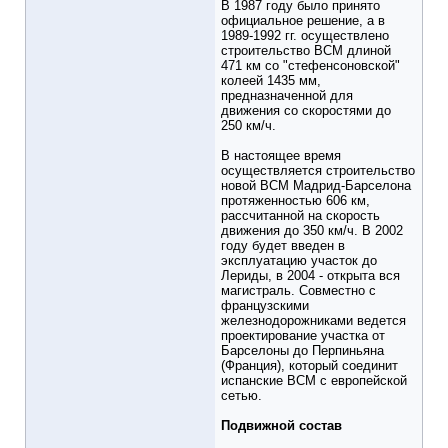
В 1987 году было принято
официальное решение, а в
1989-1992 гг. осуществлено
строительство ВСМ длиной
471 км со "стефенсоновской"
колеей 1435 мм,
предназначенной для
движения со скоростями до
250 км/ч.
В настоящее время
осуществляется строительство
новой ВСМ Мадрид-Барселона
протяженностью 606 км,
рассчитанной на скорость
движения до 350 км/ч. В 2002
году будет введен в
эксплуатацию участок до
Лериды, в 2004 - открыта вся
магистраль. Совместно с
французскими
железнодорожниками ведется
проектирование участка от
Барселоны до Перпиньяна
(Франция), который соединит
испанские ВСМ с европейской
сетью.
Подвижной состав