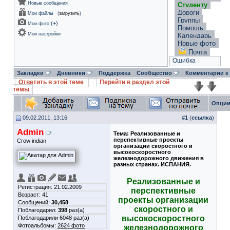
Новые сообщения
Студенту
Дороги
Мои файлы
(
загрузить
)
Группы
(
+
)
Мои фото
Помощь
Мои настройки
Календарь
Новые фото
Почта
Ошибка
Закладки
Дневники
Поддержка
Сообщество
Комментарии к
Ответить в этой теме
Перейти в раздел этой
темы
Опции
09.02.2011, 13:16
#
1
(
ссылка
)
Admin
Тема:
Реализованные и
перспективные проекты
Crow indian
организации скоростного и
высокоскоростного
железнодорожного движения в
разных странах. ИСПАНИЯ.
Реализованные и
Регистрация: 21.02.2009
перспективные
Возраст: 41
проекты организации
Сообщений:
30,458
скоростного и
Поблагодарил:
398
раз(а)
высокоскоростного
Поблагодарили 6048 раз(а)
Фотоальбомы:
2624 фото
железнодорожного