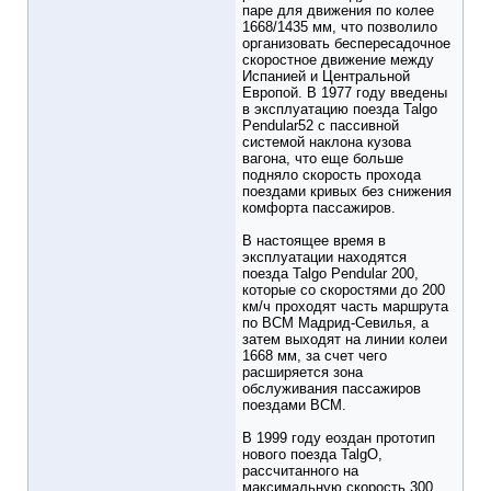
паре для движения по колее
1668/1435 мм, что позволило
организовать беспересадочное
скоростное движение между
Испанией и Центральной
Европой. В 1977 году введены
в эксплуатацию поезда Talgo
Pendular52 с пассивной
системой наклона кузова
вагона, что еще больше
подняло скорость прохода
поездами кривых без снижения
комфорта пассажиров.
В настоящее время в
эксплуатации находятся
поезда Talgo Pendular 200,
которые со скоростями до 200
км/ч проходят часть маршрута
по ВСМ Мадрид-Севилья, а
затем выходят на линии колеи
1668 мм, за счет чего
расширяется зона
обслуживания пассажиров
поездами ВСМ.
В 1999 году еоздан прототип
нового поезда TalgO,
рассчитанного на
максимальную скорость 300