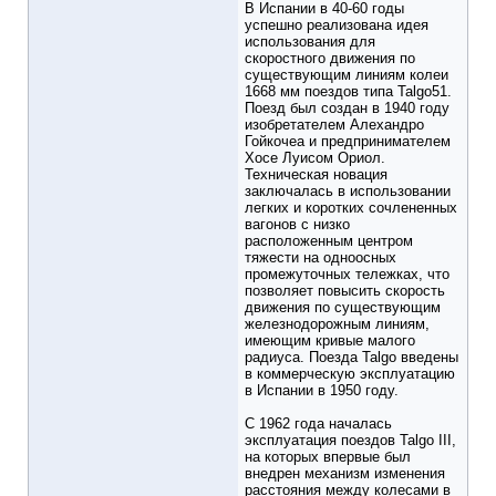
В Испании в 40-60 годы
успешно реализована идея
использования для
скоростного движения по
существующим линиям колеи
1668 мм поездов типа Talgo51.
Поезд был создан в 1940 году
изобретателем Алехандро
Гойкочеа и предпринимателем
Хосе Луисом Ориол.
Техническая новация
заключалась в использовании
легких и коротких сочлененных
вагонов с низко
расположенным центром
тяжести на одноосных
промежуточных тележках, что
позволяет повысить скорость
движения по существующим
железнодорожным линиям,
имеющим кривые малого
радиуса. Поезда Talgo введены
в коммерческую эксплуатацию
в Испании в 1950 году.
С 1962 года началась
эксплуатация поездов Talgo III,
на которых впервые был
внедрен механизм изменения
расстояния между колесами в