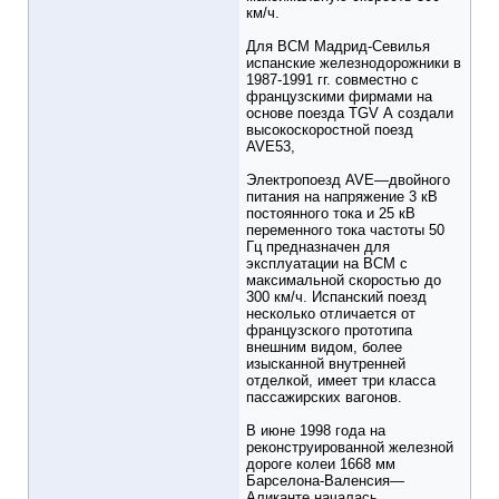
км/ч.
Для ВСМ Мадрид-Севилья
испанские железнодорожники в
1987-1991 гг. совместно с
французскими фирмами на
основе поезда TGV А создали
высокоскоростной поезд
AVE53,
Электропоезд AVE—двойного
питания на напряжение 3 кВ
постоянного тока и 25 кВ
переменного тока частоты 50
Гц предназначен для
эксплуатации на ВСМ с
максимальной скоростью до
300 км/ч. Испанский поезд
несколько отличается от
французского прототипа
внешним видом, более
изысканной внутренней
отделкой, имеет три класса
пассажирских вагонов.
В июне 1998 года на
реконструированной железной
дороге колеи 1668 мм
Барселона-Валенсия—
Аликанте началась