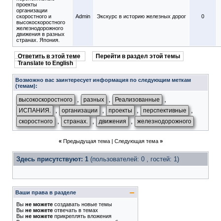
проекты
организации
скоростного и
Admin
Экскурс в историю железных дорог
0
высокоскоростного
железнодорожного
движения в разных
странах. Япония.
Ответить в этой теме
Перейти в раздел этой темы
Translate to English
Возможно вас заинтересует информация по следующим меткам
(темам):
,
,
,
высокоскоростного
разных
Реализованные
,
,
,
,
ИСПАНИЯ.
организации
проекты
перспективные
,
,
,
скоростного
странах.
движения
железнодорожного
«
Предыдущая тема
|
Следующая тема
»
Здесь присутствуют: 1
(пользователей: 0 , гостей: 1)
Ваши права в разделе
Вы
не можете
создавать новые темы
Вы
не можете
отвечать в темах
Вы
не можете
прикреплять вложения