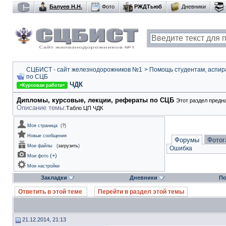
Балуев Н.Н.
Фото
РЖДТьюб
Дневники
СЦБИСТ - сайт железнодорожников №1
>
Помощь студентам, аспир
по СЦБ
ЧДК
=Курсовая работа=
Дипломы, курсовые, лекции, рефераты по СЦБ
Этот раздел предн
Описание темы:
Табло ЦП ЧДК
Моя страница
(
?
)
Новые сообщения
Форумы
Фотог
Мои файлы
(
загрузить
)
Ошибка
(
+
)
Мои фото
Мои настройки
Закладки
Дневники
По
Ответить в этой теме
Перейти в раздел этой темы
21.12.2014, 21:13