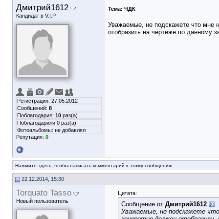
Дмитрий1612
Тема:
ЧДК
Кандидат в V.I.P.
Уважаемые, не подскажете что мне 
отобразить на чертеже по данному з
Регистрация: 27.05.2012
Сообщений:
8
Поблагодарил:
10
раз(а)
Поблагодарили 0 раз(а)
Фотоальбомы:
не добавлял
Репутация:
0
Нажмите здесь, чтобы написать комментарий к этому сообщению
22.12.2014, 15:30
Torquato Tasso
Цитата:
Новый пользователь
Сообщение от
Дмитрий1612
Уважаемые, не подскажете что
конкретно должен отобразить 