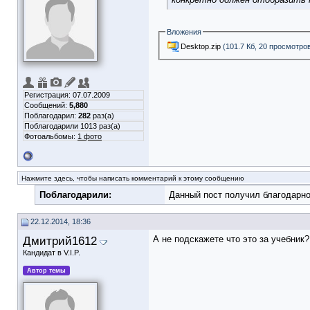
Вложения
Desktop.zip
(101.7 Кб, 20 просмотро
Регистрация: 07.07.2009
Сообщений:
5,880
Поблагодарил:
282
раз(а)
Поблагодарили 1013 раз(а)
Фотоальбомы:
1 фото
Нажмите здесь, чтобы написать комментарий к этому сообщению
Поблагодарили:
Данный пост получил благодарно
22.12.2014, 18:36
Дмитрий1612
А не подскажете что это за учебник?
Кандидат в V.I.P.
Автор темы