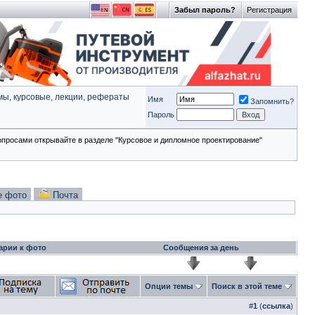
Забыл пароль?
Регистрация
ы, курсовые, лекции, рефераты
Имя
Запомнить?
Пароль
опросами открывайте в разделе "Курсовое и дипломное проектирование"
е фото
Почта
арии к фото
Сообщения за день
Опции темы
Поиск в этой теме
#
1
(
ссылка
)