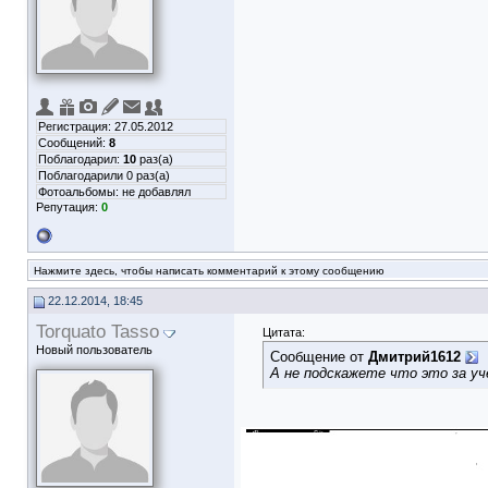
Регистрация: 27.05.2012
Сообщений:
8
Поблагодарил:
10
раз(а)
Поблагодарили 0 раз(а)
Фотоальбомы:
не добавлял
Репутация:
0
Нажмите здесь, чтобы написать комментарий к этому сообщению
22.12.2014, 18:45
Torquato Tasso
Цитата:
Новый пользователь
Сообщение от
Дмитрий1612
А не подскажете что это за уч