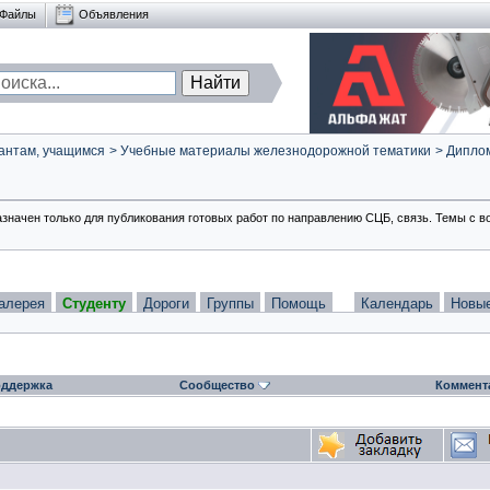
Файлы
Объявления
антам, учащимся
>
Учебные материалы железнодорожной тематики
>
Диплом
азначен только для публикования готовых работ по направлению СЦБ, связь. Темы с в
алерея
Студенту
Дороги
Группы
Помощь
Календарь
Новы
ддержка
Сообщество
Коммент