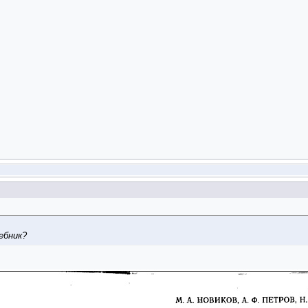
ебник?