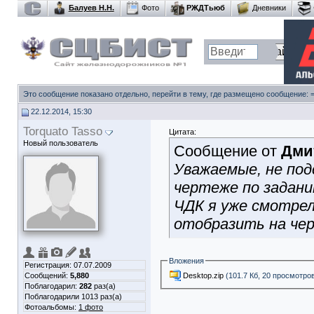
Балуев Н.Н.
Фото
РЖДТьюб
Дневники
Это сообщение показано отдельно, перейти в тему, где размещено сообщение:
22.12.2014, 15:30
Torquato Tasso
Цитата:
Новый пользователь
Сообщение от
Дми
Уважаемые, не по
чертеже по задан
ЧДК я уже смотрел
отобразить на чер
Вложения
Регистрация: 07.07.2009
Desktop.zip
(101.7 Кб, 20 просмотро
Сообщений:
5,880
Поблагодарил:
282
раз(а)
Поблагодарили 1013 раз(а)
Фотоальбомы:
1 фото