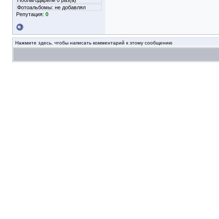
Поблагодарили 0 раз(а)
Фотоальбомы:
не добавлял
Репутация:
0
Нажмите здесь, чтобы написать комментарий к этому сообщению