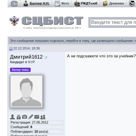
Балуев Н.Н.
Фото
РЖДТьюб
Дневники
Это сообщение показано отдельно, перейти в тему, где размещено сообщение:
22.12.2014, 18:36
Дмитрий1612
А не подскажете что это за учебник?
Кандидат в V.I.P.
Автор темы
Регистрация: 27.05.2012
Сообщений:
8
Поблагодарил:
10
раз(а)