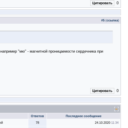
0
Цитировать
#
5
(
ссылка
)
, например "мю" - магнитной проницаемости сердечника при
0
Цитировать
Ответов
Последнее сообщение
ей
78
24.10.2020
11:34