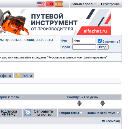
Забыл пароль?
Регистрация
ы, курсовые, лекции, рефераты
Имя
Запомнить?
Пароль
опросами открывайте в разделе "Курсовое и дипломное проектирование"
е фото
Почта
арии к фото
Сообщения за день
Опции темы
Поиск в этой теме
#
1
(
ссылка
)