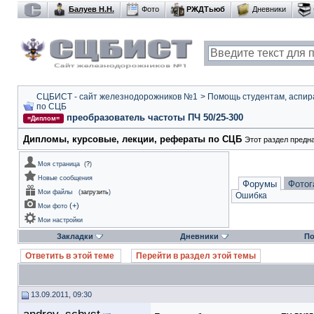
Балуев Н.Н.
Фото
РЖДТьюб
Дневники
СЦБИСТ - сайт железнодорожников №1
>
Помощь студентам, аспир
по СЦБ
преобразователь частоты ПЧ 50/25-300
=Диплом=
Дипломы, курсовые, лекции, рефераты по СЦБ
Этот раздел предн
Моя страница
(
?
)
Новые сообщения
Форумы
Фотог
Мои файлы
(
загрузить
)
Ошибка
(
+
)
Мои фото
Мои настройки
Закладки
Дневники
По
Ответить в этой теме
Перейти в раздел этой темы
13.09.2011, 09:30