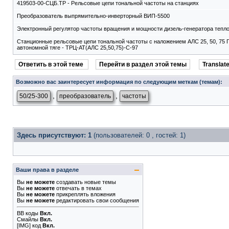
419503-00-СЦБ.ТР - Рельсовые цепи тональной частоты на станциях
Преобразователь выпрямительно-инверторный ВИП-5500
Электронный регулятор частоты вращения и мощности дизель-генератора тепл
Станционные рельсовые цепи тональной частоты с наложением АЛС 25, 50, 75 Г
автономной тяге - ТРЦ-АТ(АЛС 25,50,75)-С-97
Ответить в этой теме
Перейти в раздел этой темы
Translate
Возможно вас заинтересует информация по следующим меткам (темам):
,
,
50/25-300
преобразователь
частоты
Здесь присутствуют: 1
(пользователей: 0 , гостей: 1)
Ваши права в разделе
Вы
не можете
создавать новые темы
Вы
не можете
отвечать в темах
Вы
не можете
прикреплять вложения
Вы
не можете
редактировать свои сообщения
BB коды
Вкл.
Смайлы
Вкл.
[IMG]
код
Вкл.