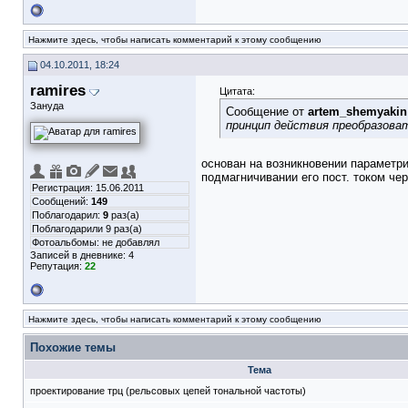
Нажмите здесь, чтобы написать комментарий к этому сообщению
04.10.2011, 18:24
ramires
Цитата:
Зануда
Сообщение от
artem_shemyakin
принцип действия преобразова
основан на возникновении параметри
подмагничивании его пост. током че
Регистрация: 15.06.2011
Сообщений:
149
Поблагодарил:
9
раз(а)
Поблагодарили 9 раз(а)
Фотоальбомы:
не добавлял
Записей в дневнике:
4
Репутация:
22
Нажмите здесь, чтобы написать комментарий к этому сообщению
Похожие темы
Тема
проектирование трц (рельсовых цепей тональной частоты)