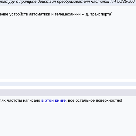
ературу о принципе действия преобразователя частоты ПЧ 50/25-300
ние устройств автоматики и телемеханики ж.д. транспорта"
лях частоты написано
в этой книге
, всё остальное поверхностно!