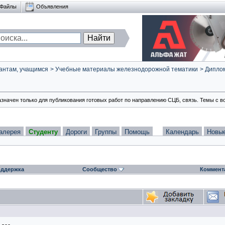
Файлы
Объявления
антам, учащимся
>
Учебные материалы железнодорожной тематики
>
Диплом
азначен только для публикования готовых работ по направлению СЦБ, связь. Темы с в
алерея
Студенту
Дороги
Группы
Помощь
Календарь
Новы
ддержка
Сообщество
Коммент