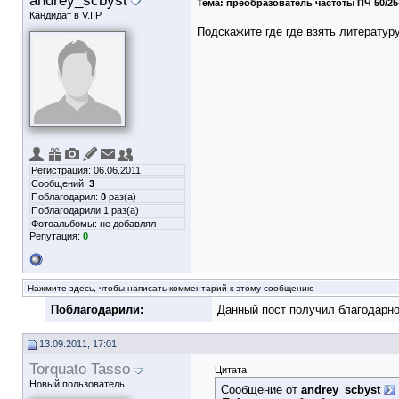
andrey_scbyst
Тема:
преобразователь частоты ПЧ 50/25
Кандидат в V.I.P.
Подскажите где где взять литератур
Регистрация: 06.06.2011
Сообщений:
3
Поблагодарил:
0
раз(а)
Поблагодарили 1 раз(а)
Фотоальбомы:
не добавлял
Репутация:
0
Нажмите здесь, чтобы написать комментарий к этому сообщению
Поблагодарили:
Данный пост получил благодарно
13.09.2011, 17:01
Torquato Tasso
Цитата:
Новый пользователь
Сообщение от
andrey_scbyst