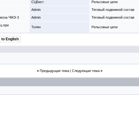
СЦБист
Рельсовые цепи
Admin
Тяговый подвижной состав
овоза ЧМЭ-3
Admin
Тяговый подвижной состав
ц при
Толян
Рельсовые цепи
 to English
«
Предыдущая тема
|
Следующая тема
»