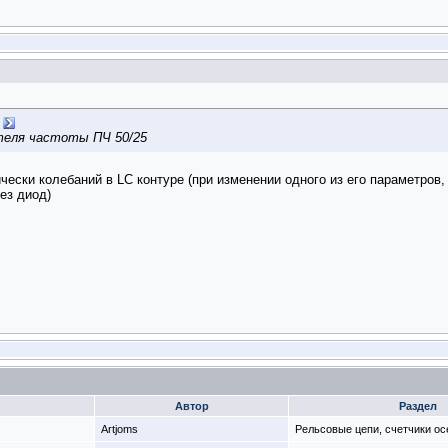
теля частоты ПЧ 50/25
чески колебаний в LC контуре (при изменении одного из его параметров
рез диод)
Автор
Раздел
Artjoms
Рельсовые цепи, счетчики ос