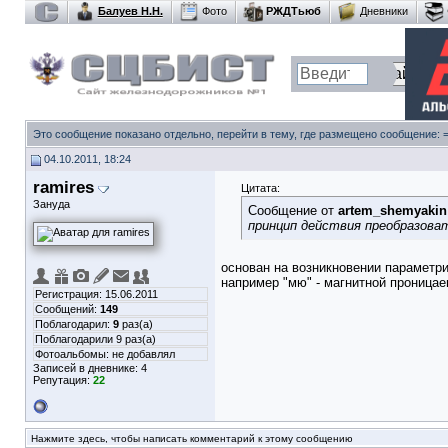
Балуев Н.Н.
Фото
РЖДТьюб
Дневники
Это сообщение показано отдельно, перейти в тему, где размещено сообщение:
04.10.2011, 18:24
ramires
Цитата:
Зануда
Сообщение от
artem_shemyakin
принцип действия преобразова
основан на возникновении параметри
например "мю" - магнитной проницае
Регистрация: 15.06.2011
Сообщений:
149
Поблагодарил:
9
раз(а)
Поблагодарили 9 раз(а)
Фотоальбомы:
не добавлял
Записей в дневнике:
4
Репутация:
22
Нажмите здесь, чтобы написать комментарий к этому сообщению