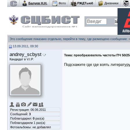
Балуев Н.Н.
Фото
РЖДТьюб
Дневники
Это сообщение показано отдельно, перейти в тему, где размещено сообщение:
13.09.2011, 09:30
andrey_scbyst
Тема:
преобразователь частоты ПЧ 50/25
Кандидат в V.I.P.
Подскажите где где взять литератур
Регистрация: 06.06.2011
Сообщений:
3
Поблагодарил:
0
раз(а)
Поблагодарили 1 раз(а)
Фотоальбомы:
не добавлял