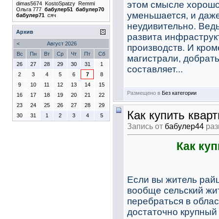
этом смысле хорошо
dimas5674
KostoSpatzy
Remmi
Ольга 777
бабулер51
бабулер70
уменьшается, и даже
бабулер71
сяч
неудивительно. Ведь
Архив
развита инфраструкт
<
Август 2026
производств. И кром
Вс
Пн
Вт
Ср
Чт
Пт
Сб
магистрали, добрать
26
27
28
29
30
31
1
составляет...
2
3
4
5
6
7
8
9
10
11
12
13
14
15
Размещено в
Без категории
16
17
18
19
20
21
22
23
24
25
26
27
28
29
Как купить квар
30
31
1
2
3
4
5
Запись от
бабулер44
раз
Как ку
Если вы житель райц
вообще сельский жит
перебраться в облас
достаточно крупный