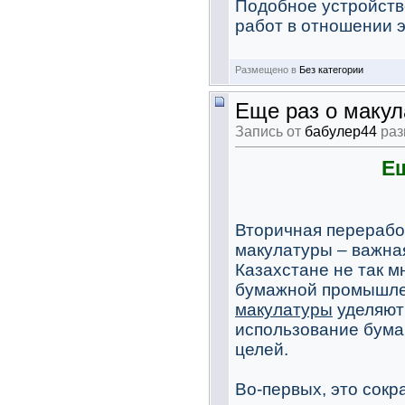
Подобное устройств
работ в отношении э
Размещено в
Без категории
Еще раз о макул
Запись от
бабулер44
раз
Ещ
Вторичная переработ
макулатуры – важная
Казахстане не так м
бумажной промышлен
макулатуры
уделяют
использование бумаг
целей.
Во-первых, это сокр