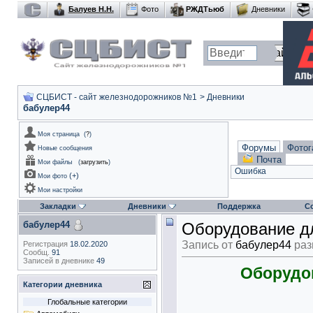
Балуев Н.Н.
Фото
РЖДТьюб
Дневники
СЦБИСТ - сайт железнодорожников №1
>
Дневники
бабулер44
Моя страница
(
?
)
Форумы
Фотог
Новые сообщения
Почта
Мои файлы
(
загрузить
)
Ошибка
(
+
)
Мои фото
Мои настройки
Закладки
Дневники
Поддержка
С
бабулер44
Оборудование д
Запись от
бабулер44
раз
Регистрация
18.02.2020
Сообщ.
91
Записей в дневнике
49
Оборудо
Категории дневника
Глобальные категории