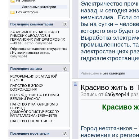
Автомобили
Электричество проч
Локальные категории
назад, и сегодня жи
Без категории
немыслима. Если от
бы на сутки – челов
Последние комментарии
которого оно будет 
ЗАВИСИМОСТЬ ПАПСТВА ОТ
РИМСКИХ ФЕОДАЛОВ И
Выработка электриче
ГЕРМАНСКИХ ИМПЕРАТОРОВ (IX
промышленность, та
—XI вв.)
автор:
бабулер44
Образование папского государства
электростанциях раз
/ История папства
автор:
бабулер44
гидроэлектростанция
Последние записи
Размещено в
Без категории
РЕФОРМАЦИЯ В ЗАПАДНОЙ
ЕВРОПЕ
Красиво жить в 
ПАПСТВО В ЭПОХУ
ВОЗРОЖДЕНИЯ
Запись от
бабулер44
раз
ВОЗВРАЩЕНИЕ ПАП В РИМ И
ВЕЛИКИЙ РАСКОЛ
ПАПСТВО И КАТОЛИЦИЗМ В
Красиво ж
ПЕРИОД
ДОМОНОПОЛИСТИЧЕСКОГО
КАПИТАЛИЗМА (1789—1870)
ПАПСТВО ПОСЛЕ ПИЯ IX
Город нефтяников –
Последние посетители
населения их регион