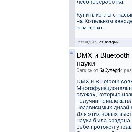
лесопереработка.
Купить котлы
с насы
на Котельном завод
вам легко...
Размещено в
Без категории
DMX и Bluetooth
науки
Запись от
бабулер44
раз
DMX и Bluetooth сов
Многофункциональны
этажах, которые наз
получив привлекате
независимых дизайне
Для этих новых выс
науки была создана 
себе протокол упра