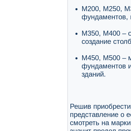
М200, М250, М
фундаментов, м
М350, М400 – 
создание столб
М450, М500 – 
фундаментов и
зданий.
Решив приобрести
представление о е
смотреть на марки
значит предел про