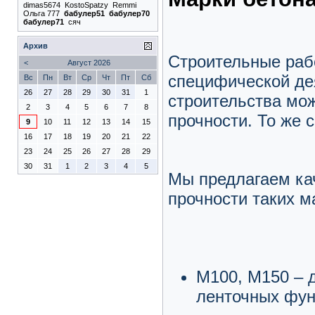
dimas5674
KostoSpatzy
Remmi
Ольга 777
бабулер51
бабулер70
бабулер71
сяч
Архив
Строительные раб
<
Август 2026
специфической де
Вс
Пн
Вт
Ср
Чт
Пт
Сб
26
27
28
29
30
31
1
строительства мож
2
3
4
5
6
7
8
прочности. То же 
9
10
11
12
13
14
15
16
17
18
19
20
21
22
23
24
25
26
27
28
29
30
31
1
2
3
4
5
Мы предлагаем ка
прочности таких м
М100, М150 – д
ленточных фун