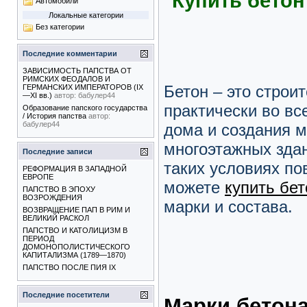
Купить бетон
Автомобили
Локальные категории
Без категории
Последние комментарии
ЗАВИСИМОСТЬ ПАПСТВА ОТ
РИМСКИХ ФЕОДАЛОВ И
Бетон – это строи
ГЕРМАНСКИХ ИМПЕРАТОРОВ (IX
—XI вв.)
автор:
бабулер44
практически во вс
Образование папского государства
/ История папства
автор:
бабулер44
дома и создания 
многоэтажных здан
Последние записи
таких условиях п
РЕФОРМАЦИЯ В ЗАПАДНОЙ
ЕВРОПЕ
можете
купить бет
ПАПСТВО В ЭПОХУ
ВОЗРОЖДЕНИЯ
марки и состава.
ВОЗВРАЩЕНИЕ ПАП В РИМ И
ВЕЛИКИЙ РАСКОЛ
ПАПСТВО И КАТОЛИЦИЗМ В
ПЕРИОД
ДОМОНОПОЛИСТИЧЕСКОГО
КАПИТАЛИЗМА (1789—1870)
ПАПСТВО ПОСЛЕ ПИЯ IX
Последние посетители
Марки бетон