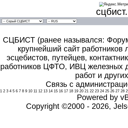
сцбист
СЦБИСТ (ранее назывался: Форум 
крупнейший сайт работников 
эсцебистов, путейцев, контактник
работников ЦФТО, ИВЦ железных д
работ и други
Связь с администраци
1
2
3
4
5
6
7
8
9
10
11
12
13
14
15
16
17
18
19
20
21
22
23
24
25
26
27
28
2
Powered by vBu
Copyright ©2000 - 2026, Jels