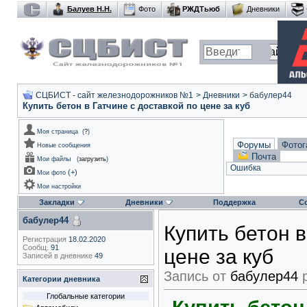
Балуев Н.Н.
Фото
РЖДТьюб
Дневники
СЦБИСТ - сайт железнодорожников №1
>
Дневники
>
бабулер44
Купить бетон в Гатчине с доставкой по цене за куб
Моя страница
(
?
)
Форумы
Фотог
Новые сообщения
Почта
Мои файлы
(
загрузить
)
Ошибка
(
+
)
Мои фото
Мои настройки
Закладки
Дневники
Поддержка
С
бабулер44
Купить бетон в
Регистрация
18.02.2020
Сообщ.
91
цене за куб
Записей в дневнике
49
Запись от
бабулер44
р
Категории дневника
Глобальные категории