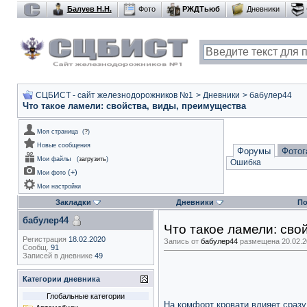
Балуев Н.Н.
Фото
РЖДТьюб
Дневники
СЦБИСТ - сайт железнодорожников №1
>
Дневники
>
бабулер44
Что такое ламели: свойства, виды, преимущества
Моя страница
(
?
)
Новые сообщения
Форумы
Фотог
Мои файлы
(
загрузить
)
Ошибка
(
+
)
Мои фото
Мои настройки
Закладки
Дневники
По
бабулер44
Что такое ламели: сво
Регистрация
18.02.2020
Запись от
бабулер44
размещена 20.02.20
Сообщ.
91
Записей в дневнике
49
Категории дневника
Глобальные категории
На комфорт кровати влияет сразу