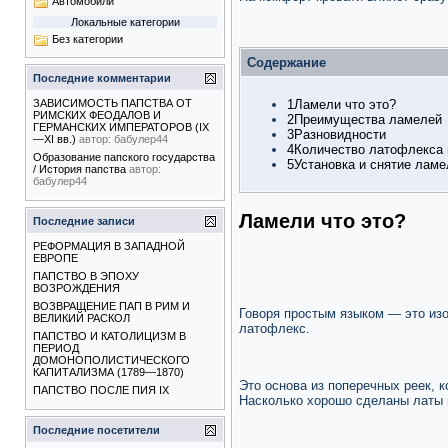
Автомобили
Локальные категории
Без категории
Содержание
Последние комментарии
1
Ламели что это?
ЗАВИСИМОСТЬ ПАПСТВА ОТ
РИМСКИХ ФЕОДАЛОВ И
2
Преимущества ламелей
ГЕРМАНСКИХ ИМПЕРАТОРОВ (IX
3
Разновидности
—XI вв.)
автор:
бабулер44
4
Количество латофлекса 
Образование папского государства
5
Установка и снятие ламе
/ История папства
автор:
бабулер44
Ламели что это?
Последние записи
РЕФОРМАЦИЯ В ЗАПАДНОЙ
ЕВРОПЕ
ПАПСТВО В ЭПОХУ
ВОЗРОЖДЕНИЯ
ВОЗВРАЩЕНИЕ ПАП В РИМ И
Говоря простым языком — это изо
ВЕЛИКИЙ РАСКОЛ
латофлекс.
ПАПСТВО И КАТОЛИЦИЗМ В
ПЕРИОД
ДОМОНОПОЛИСТИЧЕСКОГО
КАПИТАЛИЗМА (1789—1870)
Это основа из поперечных реек, 
ПАПСТВО ПОСЛЕ ПИЯ IX
Насколько хорошо сделаны латы 
Последние посетители