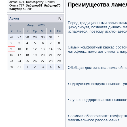
dimas5674
KostoSpatzy
Remmi
Преимущества ламе
Ольга 777
бабулер51
бабулер70
бабулер71
сяч
Архив
Перед традиционными вариантами
<
Август 2026
циркулирует, позволяя дышать ма
испаряется, поэтому исключается
Вс
Пн
Вт
Ср
Чт
Пт
Сб
26
27
28
29
30
31
1
2
3
4
5
6
7
8
Самый комфортный каркас состои
9
10
11
12
13
14
15
латофлекс помогает снижать нагру
16
17
18
19
20
21
22
23
24
25
26
27
28
29
30
31
1
2
3
4
5
Обобщая достоинства ламелей пе
• циркуляция воздуха помогает у
• лучше поддерживается позвоноч
• ламели обеспечивают комфорт
максимального расслабления.