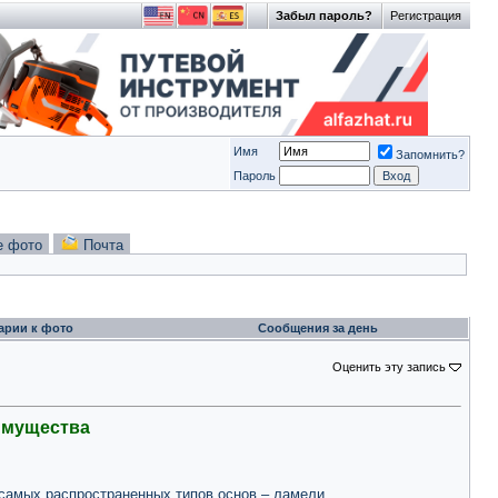
Забыл пароль?
Регистрация
Имя
Запомнить?
Пароль
е фото
Почта
арии к фото
Сообщения за день
Оценить эту запись
еимущества
 самых распространенных типов основ – ламели.