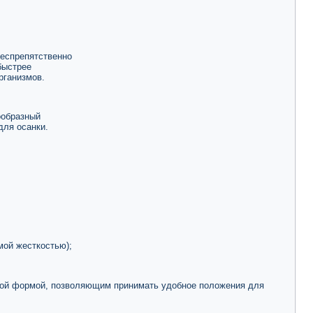
беспрепятственно
быстрее
рганизмов.
ообразный
для осанки.
мой жесткостью);
мой формой, позволяющим принимать удобное положения для