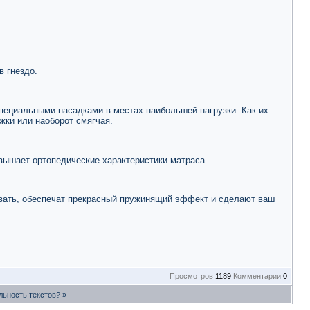
в гнездо.
пециальными насадками в местах наибольшей нагрузки. Как их
жки или наоборот смягчая.
вышает ортопедические характеристики матраса.
вать, обеспечат прекрасный пружинящий эффект и сделают ваш
Просмотров
1189
Комментарии
0
льность текстов?
»