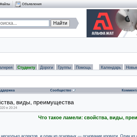
Файлы
Объявления
алерея
Студенту
Дороги
Группы
Помощь
Календарь
Новы
ддержка
Сообщество
Коммент
йства, виды, преимущества
20 в 20:24
Что такое ламели: свойства, виды, пр
 несколько аспектов, и один из основных — основание кровати. Один из