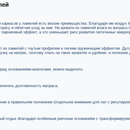
лей
 каркасов у ламелей есть веские преимущества. Благодаря им воздух 
трасу и облегчая уход за ним. На кровати из ламелей влага из матраса 
 парниковый эффект, а это уменьшает риск развития патогенных микроо
т из ламелей с гнутым профилем и легким пружинящим эффектом. Дуг
зку на матрас, поэтому спать на таких кроватях и удобнее, и полезнее 
ред основаниями-аналогами, можно выделить:
величить долговечность матраса;
ник в правильном положении (отдельное внимание для лат с регулируе
ный отдых благодаря особенным реечным основаниям с трансформируе