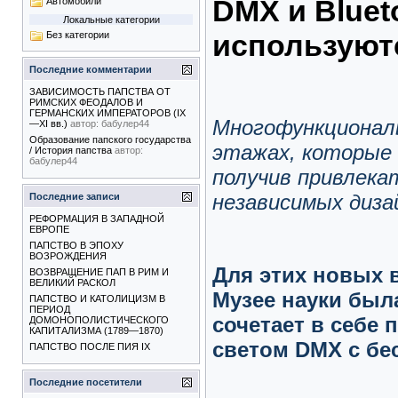
DMX и Bluet
Автомобили
Локальные категории
используютс
Без категории
Последние комментарии
ЗАВИСИМОСТЬ ПАПСТВА ОТ
РИМСКИХ ФЕОДАЛОВ И
ГЕРМАНСКИХ ИМПЕРАТОРОВ (IX
Многофункционал
—XI вв.)
автор:
бабулер44
Образование папского государства
этажах, которые н
/ История папства
автор:
бабулер44
получив привлека
независимых дизай
Последние записи
РЕФОРМАЦИЯ В ЗАПАДНОЙ
ЕВРОПЕ
ПАПСТВО В ЭПОХУ
ВОЗРОЖДЕНИЯ
Для этих новых
ВОЗВРАЩЕНИЕ ПАП В РИМ И
ВЕЛИКИЙ РАСКОЛ
Музее науки был
ПАПСТВО И КАТОЛИЦИЗМ В
ПЕРИОД
сочетает в себе
ДОМОНОПОЛИСТИЧЕСКОГО
КАПИТАЛИЗМА (1789—1870)
светом DMX с бе
ПАПСТВО ПОСЛЕ ПИЯ IX
Последние посетители