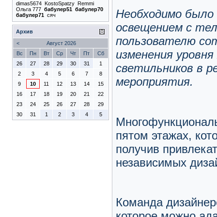
dimas5674
KostoSpatzy
Remmi
Ольга 777
бабулер51
бабулер70
Необходимо было 
бабулер71
сяч
освещением с те
Архив
пользователю сот
<
Август 2026
изменения уровня
Вс
Пн
Вт
Ср
Чт
Пт
Сб
26
27
28
29
30
31
1
светильников в р
2
3
4
5
6
7
8
мероприятия.
9
10
11
12
13
14
15
16
17
18
19
20
21
22
23
24
25
26
27
28
29
30
31
1
2
3
4
5
Многофункциональ
пятом этажах, кот
получив привлека
независимых дизай
Команда дизайнер
которое можно ада