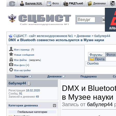
Балуев Н.Н.
Фото
РЖДТьюб
Дневники
СЦБИСТ - сайт железнодорожников №1
>
Дневники
>
бабулер44
DMX и Bluetooth совместно используются в Музее науки
Моя страница
(
?
)
Форумы
Фотог
Новые сообщения
Почта
Мои файлы
(
загрузить
)
Ошибка
(
+
)
Мои фото
Мои настройки
Закладки
Дневники
Поддержка
С
бабулер44
DMX и Bluetoo
Регистрация
18.02.2020
Сообщ.
91
в Музее науки
Записей в дневнике
49
Запись от
бабулер44
р
Категории дневника
Глобальные категории