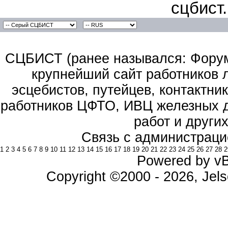
сцбист
СЦБИСТ (ранее назывался: Форум 
крупнейший сайт работников 
эсцебистов, путейцев, контактник
работников ЦФТО, ИВЦ железных д
работ и други
Связь с администраци
1
2
3
4
5
6
7
8
9
10
11
12
13
14
15
16
17
18
19
20
21
22
23
24
25
26
27
28
2
Powered by vBu
Copyright ©2000 - 2026, Jels