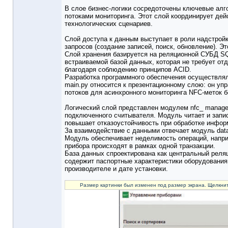
В слое бизнес-логики сосредоточены ключевые алг
потоками мониторинга. Этот слой координирует де
технологических сценариев.
Слой доступа к данным выступает в роли надстро
запросов (создание записей, поиск, обновление). 
Слой хранения базируется на реляционной СУБД SQ
встраиваемой базой данных, которая не требует от
благодаря соблюдению принципов ACID.
Разработка программного обеспечения осуществлял
main.py относится к презентационному слою: он уп
потоков для асинхронного мониторинга NFC-меток б
Логический слой представлен модулем nfc_ manager
подключенного считывателя. Модуль читает и запи
повышает отказоустойчивость при обработке информ
За взаимодействие с данными отвечает модуль data
Модуль обеспечивает неделимость операций, наприм
прибора происходят в рамках одной транзакции.
База данных спроектирована как центральный рел
содержит паспортные характеристики оборудования
производителе и дате установки.
Размер картинки был изменен под размер экрана. Щелкнит