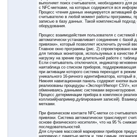
выполняет поиск считывателя, необходимого для р
с NFC-метками, на которых содержится вся информ
Процесс чтения данных инициируется активацией фо
считывателю в любой момент работы программы, п
записью в базу данных. Такой комплексный подход
оборудования.
Процесс взаимодействия пользователя с системой п
автоматически устанавливает соединение с базой д
привязки», который позволяет исключить ручной вв
Главное окно программы (рис. 2) спроектировано к
для типовых мониторов, используемых в качестве 
нагрузку на зрение при длительной работе с табли
Если считыватель отключился, индикатор мгновенн
наятаблица со списком приборов, поддерживающая
при активации которого система переходит в режим
уникального 16-ричного идентификатора, который 
Нижняя навигационная панель содержит кнопки выз
реализованы процедуры «Экспорт/Импорт CSV», ко
обмениваясь даннымис системами верхнегоуровня.
Процесс детерминации прибора в комплексе реализ
коллизий(например,дублирования записей). Взаимо
метками.
При физическом контакте NFC-метки со считывател
привязки. Система автоматически транслирует счит
основе физического носителя», что на 95 % снижа
последовательностей.
Для случаев массовой маркировки приборов преду
напрямую с памятью меток и, тем самым, организов