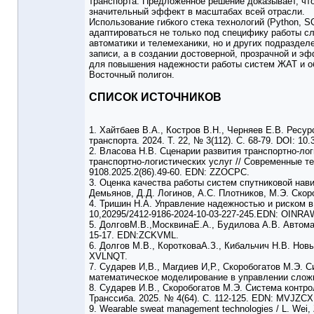
транспорта. Предложенное решение доказывает, что
значительный эффект в масштабах всей отрасли.
Использование гибкого стека технологий (Python, 
адаптироваться не только под специфику работы с
автоматики и телемеханики, но и других подраздел
записи, а в создании достоверной, прозрачной и э
для повышения надежности работы систем ЖАТ и об
Восточный полигон.
СПИСОК ИСТОЧНИКОВ
1. Хайтбаев В.А., Костров В.Н., Черняев Е.В. Ресу
транспорта. 2024. Т. 22, № 3(112). С. 68-79. DOI: 1
2. Власова Н.В. Сценарии развития транспортно-л
транспортно-логистических услуг // Современные те
9108.2025.2(86).49-60. EDN: ZZOCPC.
3. Оценка качества работы систем спутниковой нав
Демьянов, Д.Д. Логинов, А.С. Плотников, М.Э. Ско
4. Тришин Н.А. Управление надежностью и риском в х
10,20295/2412-9186-2024-10-03-227-245.EDN: OINRA
5. ДолговМ.В.,МосквинаЕ.А., Будилова А.В. Автом
15-17. EDN:ZCKVML.
6. Долгов М.В., КоротковаА.З., Кибальчич Н.В. Нов
XVLNQT.
7. Сударев И,В., Магдиев И,Р., Скоробогатов М.Э. 
математическое моделирование в управлении сложн
8. Сударев И.В., Скоробогатов М.Э. Система контр
Транссиба. 2025. № 4(64). С. 112-125. EDN: MVJZCX
9. Wearable sweat management technologies / L. Wei, Zh