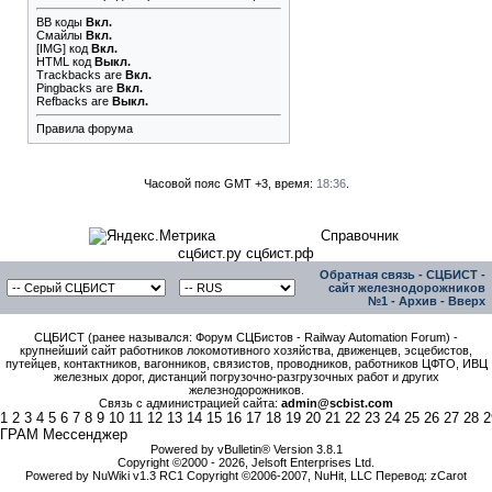
BB коды
Вкл.
Смайлы
Вкл.
[IMG]
код
Вкл.
HTML код
Выкл.
Trackbacks
are
Вкл.
Pingbacks
are
Вкл.
Refbacks
are
Выкл.
Правила форума
Часовой пояс GMT +3, время:
18:36
.
Справочник
сцбист.ру сцбист.рф
Обратная связь
-
СЦБИСТ -
сайт железнодорожников
№1
-
Архив
-
Вверх
СЦБИСТ (ранее назывался: Форум СЦБистов - Railway Automation Forum) -
крупнейший сайт работников локомотивного хозяйства, движенцев, эсцебистов,
путейцев, контактников, вагонников, связистов, проводников, работников ЦФТО, ИВЦ
железных дорог, дистанций погрузочно-разгрузочных работ и других
железнодорожников.
Связь с администрацией сайта:
admin@scbist.com
1
2
3
4
5
6
7
8
9
10
11
12
13
14
15
16
17
18
19
20
21
22
23
24
25
26
27
28
2
ГРАМ Мессенджер
Powered by vBulletin® Version 3.8.1
Copyright ©2000 - 2026, Jelsoft Enterprises Ltd.
Powered by NuWiki v1.3 RC1 Copyright ©2006-2007, NuHit, LLC Перевод: zCarot