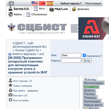
Забыл пароль?
Регистрация
Балуев Н.Н.
Фото
РЖДТьюб
Дневники
Файлы
Объявления
СЦБИСТ - сайт
железнодорожников №1
>
Уголок СЦБИСТа
>
Книги и журналы
>
xx3
Имя
Запомнить?
[06-2026] Программно-
Пароль
аппаратный комплекс
для автоматизации
контроля учета и
хранения устройств ЖАТ
Форумы
Моя страница
(
?
)
Фотогалерея
Новые сообщения
Студенту
Дороги
Мои файлы
(
загрузить
)
Группы
(
+
)
Мои фото
Помощь
Мои настройки
Календарь
Новые фото