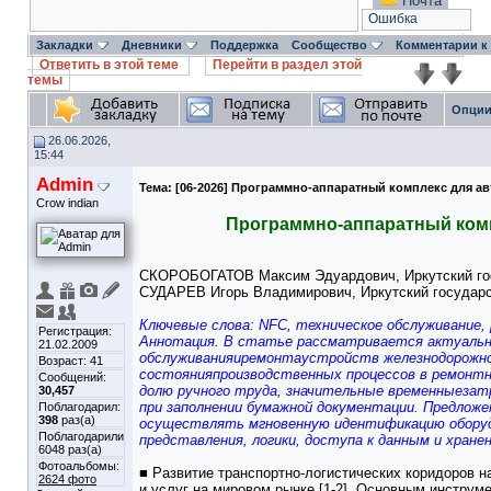
Почта
Ошибка
Закладки
Дневники
Поддержка
Сообщество
Комментарии к
Ответить в этой теме
Перейти в раздел этой
темы
Опции
26.06.2026,
15:44
Admin
Тема:
[06-2026] Программно-аппаратный комплекс для ав
Crow indian
Программно-аппаратный комп
СКОРОБОГАТОВ Максим Эдуардович, Иркутский госуда
СУДАРЕВ Игорь Владимирович, Иркутский государс
Ключевые слова: NFC, техническое обслуживание,
Регистрация:
Аннотация. В статье рассматривается актуальн
21.02.2009
обслуживанияиремонтаустройств железнодорожно
Возраст: 41
состоянияпроизводственных процессов в ремонт
Сообщений:
долю ручного труда, значительные временныезат
30,457
при заполнении бумажной документации. Предложе
Поблагодарил:
398
раз(а)
осуществлять мгновенную идентификацию оборуд
Поблагодарили
представления, логики, доступа к данным и хранен
6048 раз(а)
Фотоальбомы:
■ Развитие транспортно-логистических коридоров н
2624 фото
и услуг на мировом рынке [1-2]. Основным инструм