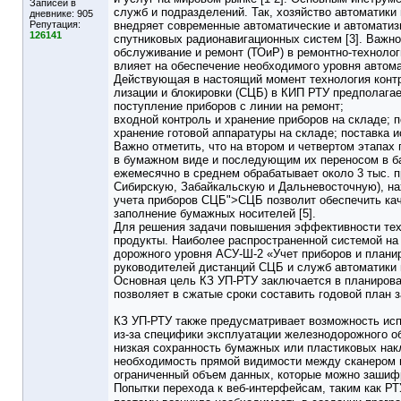
Записей в
служб и подразделений. Так, хозяйство автоматики
дневнике:
905
Репутация:
внедряет современные автоматические и автоматиз
126141
спутниковых радионавигационных систем [3]. Важн
обслуживание и ремонт (ТОиР) в ремонтно-техноло
влияет на обеспечение необходимого уровня автома
Действующая в настоящий момент технология контр
лизации и блокировки (
СЦБ
) в КИП РТУ предполага
поступление приборов с линии на ремонт;
входной контроль и хранение приборов на складе; 
хранение готовой аппаратуры на складе; поставка 
Важно отметить, что на втором и четвертом этапах
в бумажном виде и последующим их переносом в б
ежемесячно в среднем обрабатывает около 3 тыс. п
Сибирскую, Забайкальскую и Дальневосточную), на
учета приборов
СЦБ">
СЦБ
позволит обеспечить ка
заполнение бумажных носителей [5].
Для решения задачи повышения эффективности техн
продукты. Наиболее распространенной системой на
дорожного уровня АСУ-Ш-2 «Учет приборов и плани
руководителей дистанций
СЦБ
и служб автоматики 
Основная цель КЗ УП-РТУ заключается в планирова
позволяет в сжатые сроки составить годовой план 
КЗ УП-РТУ также предусматривает возможность исп
из-за специфики эксплуатации железнодорожного о
низкая сохранность бумажных или пластиковых нак
необходимость прямой видимости между сканером и
ограниченный объем данных, которые можно зашифр
Попытки перехода к веб-интерфейсам, таким как Р