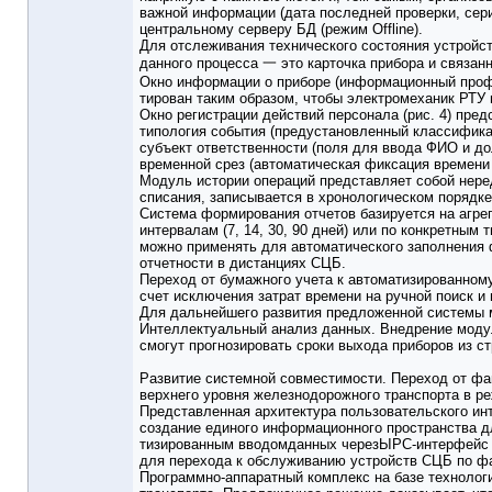
важной информации (дата последней проверки, сери
центральному серверу БД (режим Offline).
Для отслеживания технического состояния устройс
данного процесса 一 это карточка прибора и связан
Окно информации о приборе (информационный профи
тирован таким образом, чтобы электромеханик РТУ 
Окно регистрации действий персонала (рис. 4) пред
типология события (предустановленный классификат
субъект ответственности (поля для ввода ФИО и д
временной срез (автоматическая фиксация времени 
Модуль истории операций представляет собой нере
списания, записывается в хронологическом порядке
Система формирования отчетов базируется на агре
интервалам (7, 14, 30, 90 дней) или по конкретны
можно применять для автоматического заполнения 
отчетности в дистанциях СЦБ.
Переход от бумажного учета к автоматизированном
счет исключения затрат времени на ручной поиск и
Для дальнейшего развития предложенной системы
Интеллектуальный анализ данных. Внедрение модул
смогут прогнозировать сроки выхода приборов из с
Развитие системной совместимости. Переход от ф
верхнего уровня железнодорожного транспорта в р
Представленная архитектура пользовательского и
создание единого информационного пространства дл
тизированным вводомданных черезЫРС-интерфейс да
для перехода к обслуживанию устройств СЦБ по ф
Программно-аппаратный комплекс на базе техноло