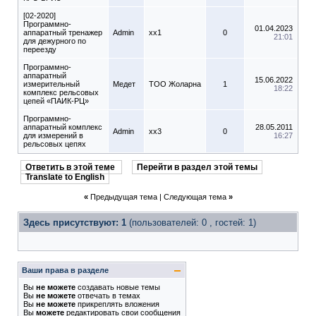
[02-2020]
Программно-
01.04.2023
аппаратный тренажер
Admin
xx1
0
21:01
для дежурного по
переезду
Программно-
аппаратный
15.06.2022
измерительный
Медет
ТОО Жоларна
1
18:22
комплекс рельсовых
цепей «ПАИК-РЦ»
Программно-
аппаратный комплекс
28.05.2011
Admin
xx3
0
для измерений в
16:27
рельсовых цепях
Ответить в этой теме
Перейти в раздел этой темы
Translate to English
«
Предыдущая тема
|
Следующая тема
»
Здесь присутствуют: 1
(пользователей: 0 , гостей: 1)
Ваши права в разделе
Вы
не можете
создавать новые темы
Вы
не можете
отвечать в темах
Вы
не можете
прикреплять вложения
Вы
можете
редактировать свои сообщения