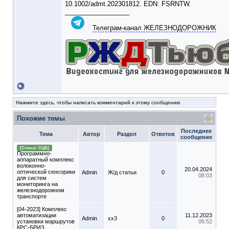
10.1002/admt.202301812. EDN: FSRNTW.
__________________
Телеграм-канал ЖЕЛЕЗНОДОРОЖНИК
Нажмите здесь, чтобы написать комментарий к этому сообщению
Похожие темы
Последнее
Тема
Автор
Раздел
Ответов
сообщение
[Статья: СЦБ]
Программно-
аппаратный комплекс
волоконно-
20.04.2024
оптической сенсорики
Admin
Ж/д статьи
0
08:03
для систем
мониторинга на
железнодорожном
транспорте
[04-2023] Комплекс
автоматизации
11.12.2023
Admin
xx3
0
установки маршрутов
06:52
КРС-БРИЗ