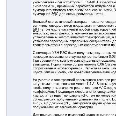
укомплектован регистратором Е 14-140. Разработан
сигналов
АЛС
, временных параметров импульсов и 
суммарного тягового тока обеих рельсовых нитей, 
суммарной ЭДС для обеих рельсовых нитей.
Большой статистический материал позволил создат
величины определяются продольная и поперечная а
БКТ
(в том числе частичный пробой тиристоров); к
емкостью, неисправность монтажа цепей искрогашен
установленным коэффициентом трансформации, а т
установки переходных стрелочных соединителей для
трансформаторы с переходным сопротивлением на 
С помощью УВН-РЭС были получены результаты изм
помощью нормативного шунта сопротивлением 0,06 
При сравнении с компьютерными данными оказалось
завышены. Нормативное сопротивление 0,06 Ом экв
сопротивления «колесо-рельс». Рельсовая цепь шу
шунта близко к нулю, что объясняет увеличение код
На участке с электротягой переменного тока при р
катушками электровоза не менее 1,4 А. В этом слу
чтобы получить значение реального тока АЛС под 
коэффициент. Предвидим слова многих специалисто
картах, а тут вдруг неправильно!». Тем не менее 
согласуются с полученными данными на «поле». Е
К=1,5, а с дрезины (РЦ шунтируется двумя колесн
полученными от вагонов-лабораторий.
Для приема, записи и измерений кодовых сигналов