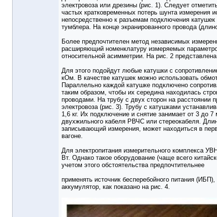
электровоза или дрезины (рис. 1). Следует отметит
частых кратковременных потерь шунта измерения 
непосредственно к разъемам подключения катушек
тумблера. На конце экранированного провода (длин
Более предпочтителен метод независимых измерен
расширяющий номенклатуру измеряемых параметров:
относительной асимметрии. На рис. 2 представлен
Для этого подойдут любые катушки с сопротивление
кОм. В качестве катушек можно использовать обмот
Параллельно каждой катушке подключено сопротив
таким образом, чтобы их середина находилась стр
проводами. На трубу с двух сторон на расстоянии 
электровоза (рис. 3). Трубу с катушками устанавли
1,6 кг. Их подключение и снятие занимает от 3 до
двухжильного кабеля РВЧС или стереокабеля. Длин
записывающий измерения, может находиться в перв
вагоне.
Для электропитания измерительного комплекса УВ
Вт. Однако такое оборудование (чаще всего китайс
учетом этого обстоятельства предпочтительнее
применять источник бесперебойного питания (ИБП
аккумулятор, как показано на рис. 4.