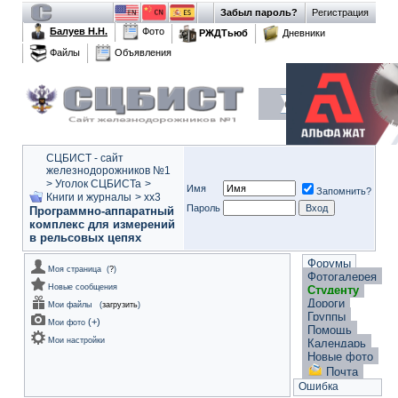
Забыл пароль?
Регистрация
Балуев Н.Н.
Фото
РЖДТьюб
Дневники
Файлы
Объявления
СЦБИСТ - сайт
железнодорожников №1
>
Уголок СЦБИСТа
>
Имя
Запомнить?
Книги и журналы
>
xx3
Пароль
Программно-аппаратный
комплекс для измерений
в рельсовых цепях
Форумы
Моя страница
(
?
)
Фотогалерея
Новые сообщения
Студенту
Дороги
Мои файлы
(
загрузить
)
Группы
(
+
)
Мои фото
Помощь
Мои настройки
Календарь
Новые фото
Почта
Ошибка