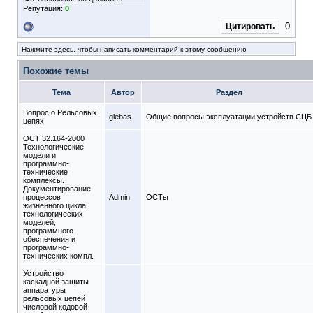
Репутация:
0
0
Цитировать
Нажмите здесь, чтобы написать комментарий к этому сообщению
Похожие темы
Тема
Автор
Раздел
Вопрос о Рельсовых
glebas
Общие вопросы эксплуатации устройств СЦБ
цепях
ОСТ 32.164-2000
Технологические
модели и
программно-
технические
комплексы.
Документирование
процессов
Admin
ОСТы
жизненного цикла
технологических
моделей,
программного
обеспечения и
программно-
технических компл.
Устройство
каскадной защиты
аппаратуры
рельсовых цепей
числовой кодовой