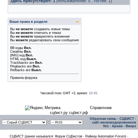
Здесь присутствуют: 1
(пользователей: 0 , гостей: 1)
Ваши права в разделе
Вы
не можете
создавать новые темы
Вы
не можете
отвечать в темах
Вы
не можете
прикреплять вложения
Вы
можете
редактировать свои сообщения
BB коды
Вкл.
Смайлы
Вкл.
[IMG]
код
Вкл.
HTML код
Выкл.
Trackbacks
are
Вкл.
Pingbacks
are
Вкл.
Refbacks
are
Выкл.
Правила форума
Часовой пояс GMT +3, время:
18:49
.
Справочник
сцбист.ру сцбист.рф
Обратная связь
-
СЦБИСТ -
сайт железнодорожников
№1
-
Архив
-
Вверх
СЦБИСТ (ранее назывался: Форум СЦБистов - Railway Automation Forum) -