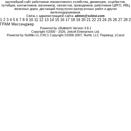
крупнейший сайт работников локомотивного хозяйства, движенцев, эсцебистов,
путейцев, контактников, вагонников, связистов, проводников, работников ЦФТО, ИВЦ
железных дорог, дистанций погрузочно-разгрузочных работ и других
железнодорожников.
Связь с администрацией сайта:
admin@scbist.com
1
2
3
4
5
6
7
8
9
10
11
12
13
14
15
16
17
18
19
20
21
22
23
24
25
26
27
28
2
ГРАМ Мессенджер
Powered by vBulletin® Version 3.8.1
Copyright ©2000 - 2026, Jelsoft Enterprises Ltd.
Powered by NuWiki v1.3 RC1 Copyright ©2006-2007, NuHit, LLC Перевод: zCarot