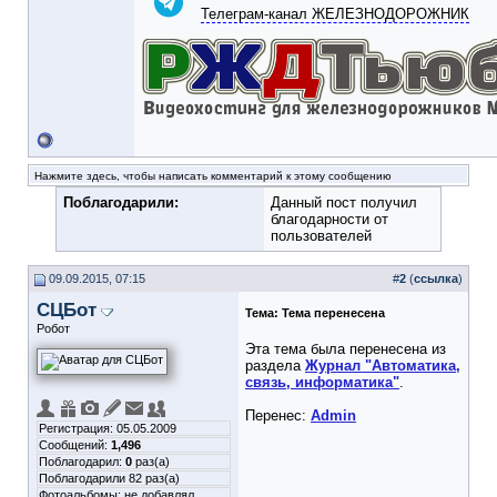
Телеграм-канал ЖЕЛЕЗНОДОРОЖНИК
Нажмите здесь, чтобы написать комментарий к этому сообщению
Поблагодарили:
Данный пост получил
благодарности от
пользователей
09.09.2015, 07:15
#
2
(
ссылка
)
СЦБот
Тема:
Тема перенесена
Робот
Эта тема была перенесена из
раздела
Журнал "Автоматика,
связь, информатика"
.
Перенес:
Admin
Регистрация: 05.05.2009
Сообщений:
1,496
Поблагодарил:
0
раз(а)
Поблагодарили 82 раз(а)
Фотоальбомы:
не добавлял