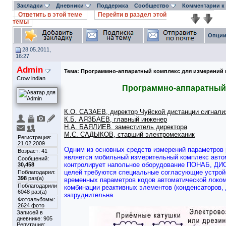
Закладки
Дневники
Поддержка
Сообщество
Комментарии к
Ответить в этой теме
Перейти в раздел этой
темы
Опции
28.05.2011,
16:27
Admin
Тема:
Программно-аппаратный комплекс для измерений 
Crow indian
Программно-аппаратный 
К.О. САЗАЕВ, директор Чуйской дистанции сигнализ
К.Б. АЯЗБАЕВ, главный инженер
Н.А. БАЯЛИЕВ, заместитель директора
М.С. САДЫКОВ, старший электромеханик
Регистрация:
21.02.2009
Одним из основных средств измерений параметров р
Возраст: 41
является мобильный измерительный комплекс авто
Сообщений:
контролирует напольное оборудование ПОНАБ, ДИС
30,458
целей требуются специальные согласующие устройс
Поблагодарил:
398
раз(а)
временных параметров кодов автоматической локо
Поблагодарили
комбинации реактивных элементов (конденсаторов, 
6048 раз(а)
затруднительна.
Фотоальбомы:
2624 фото
Записей в
дневнике:
905
Репутация: