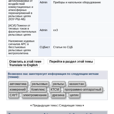
автоблокировки от
Admin
Приборы и напольное оборудование
воздействий
коммутационных и
атмосферных
перенапряжений в
рельсовых цепях
(КЗУ-РШ-АБ)
[АСИ] Помехи от
тяговых токов в
Admin
xx3
фазочувствительных
рельсовых цепях
Наложение кодовых
сигналов АРС в
бесстыковых
СЦБист
Статьи по СЦБ
рельсовых цепях
метрополитена
Ответить в этой теме
Перейти в раздел этой темы
Translate to English
Возможно вас заинтересует информация по следующим меткам
(темам):
,
,
,
,
автоматика
рельсовых
рельсы
казахстан
,
,
,
,
измерений
Комплекс
КТСМ
программно-аппаратный
,
,
,
САУТ
электромеханик
дрезина
цепях
«
Предыдущая тема
|
Следующая тема
»