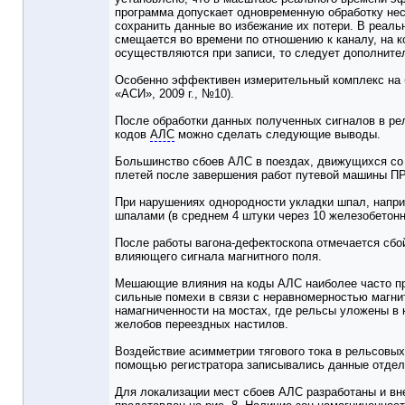
программа допускает одновременную обработку нес
сохранить данные во избежание их потери. В реаль
смещается во времени по отношению к каналу, на 
осуществляются при записи, то следует дополните
Особенно эффективен измерительный комплекс на б
«АСИ», 2009 г., №10).
После обработки данных полученных сигналов в рел
кодов
АЛС
можно сделать следующие выводы.
Большинство сбоев АЛС в поездах, движущихся со с
плетей после завершения работ путевой машины ПР
При нарушениях однородности укладки шпал, напри
шпалами (в среднем 4 штуки через 10 железобетонн
После работы вагона-дефектоскопа отмечается сб
влияющего сигнала магнитного поля.
Мешающие влияния на коды АЛС наиболее часто про
сильные помехи в связи с неравномерностью магни
намагниченности на мостах, где рельсы уложены в 
желобов переездных настилов.
Воздействие асимметрии тягового тока в рельсовых
помощью регистратора записывались данные отдель
Для локализации мест сбоев АЛС разработаны и вн