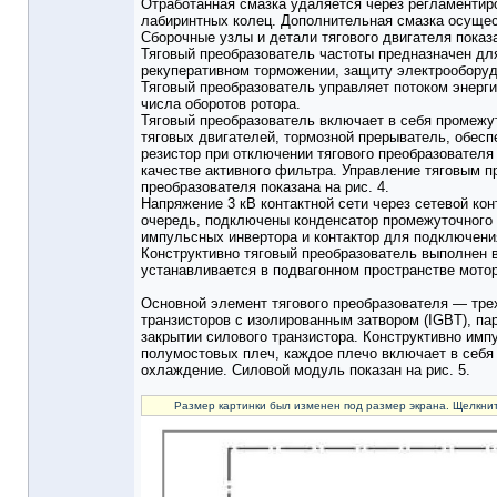
Отработанная смазка удаляется через регламенти
лабиринтных колец. Дополнительная смазка осущес
Сборочные узлы и детали тягового двигателя показа
Тяговый преобразователь частоты предназначен для
рекуперативном торможении, защиту электрооборуд
Тяговый преобразователь управляет потоком энерги
числа оборотов ротора.
Тяговый преобразователь включает в себя промежут
тяговых двигателей, тормозной прерыватель, обес
резистор при отключении тягового преобразователя
качестве активного фильтра. Управление тяговым п
преобразователя показана на рис. 4.
Напряжение 3 кВ контактной сети через сетевой кон
очередь, подключены конденсатор промежуточного 
импульсных инвертора и контактор для подключени
Конструктивно тяговый преобразователь выполнен 
устанавливается в подвагонном пространстве мото
Основной элемент тягового преобразователя — тр
транзисторов с изолированным затвором (IGBT), п
закрытии силового транзистора. Конструктивно им
полумостовых плеч, каждое плечо включает в себя
охлаждение. Силовой модуль показан на рис. 5.
Размер картинки был изменен под размер экрана. Щелкнит