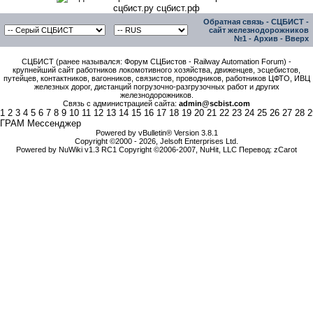
сцбист.ру сцбист.рф
Обратная связь
-
СЦБИСТ -
сайт железнодорожников
№1
-
Архив
-
Вверх
СЦБИСТ (ранее назывался: Форум СЦБистов - Railway Automation Forum) -
крупнейший сайт работников локомотивного хозяйства, движенцев, эсцебистов,
путейцев, контактников, вагонников, связистов, проводников, работников ЦФТО, ИВЦ
железных дорог, дистанций погрузочно-разгрузочных работ и других
железнодорожников.
Связь с администрацией сайта:
admin@scbist.com
1
2
3
4
5
6
7
8
9
10
11
12
13
14
15
16
17
18
19
20
21
22
23
24
25
26
27
28
2
ГРАМ Мессенджер
Powered by vBulletin® Version 3.8.1
Copyright ©2000 - 2026, Jelsoft Enterprises Ltd.
Powered by NuWiki v1.3 RC1 Copyright ©2006-2007, NuHit, LLC Перевод: zCarot