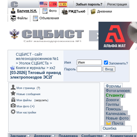
Забыл пароль?
Регистрация
Балуев Н.Н.
Фото
РЖДТьюб
Дневники
Файлы
Объявления
СЦБИСТ - сайт
железнодорожников №1
Имя
>
Уголок СЦБИСТа
>
Запомнить?
Книги и журналы
>
xx2
Пароль
[03-2026] Тяговый привод
электропоездов ЭС2Г
Форумы
Моя страница
(
?
)
Фотогалерея
Новые сообщения
Студенту
Дороги
Мои файлы
(
загрузить
)
Группы
(
+
)
Мои фото
Помощь
Мои настройки
Календарь
Новые фото
Почта
Ошибка
Закладки
Дневники
Поддержка
Сообщество
Комментарии к