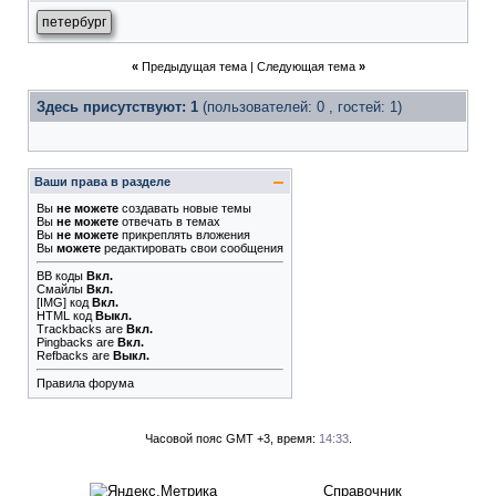
петербург
«
Предыдущая тема
|
Следующая тема
»
Здесь присутствуют: 1
(пользователей: 0 , гостей: 1)
Ваши права в разделе
Вы
не можете
создавать новые темы
Вы
не можете
отвечать в темах
Вы
не можете
прикреплять вложения
Вы
можете
редактировать свои сообщения
BB коды
Вкл.
Смайлы
Вкл.
[IMG]
код
Вкл.
HTML код
Выкл.
Trackbacks
are
Вкл.
Pingbacks
are
Вкл.
Refbacks
are
Выкл.
Правила форума
Часовой пояс GMT +3, время:
14:33
.
Справочник