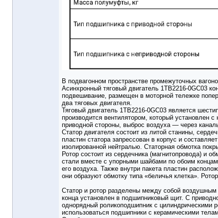
В подвагонном пространстве промежуточных вагоно
Асинхронный тяговый двигатель 1TB2216-0GC03 кон
подвешивание, размещен в моторной тележке попер
два тяговых двигателя.
Тяговый двигатель 1TB2216-0GC03 является шести
производится вентилятором, который установлен с
приводной стороны, выброс воздуха — через каналы
Статор двигателя состоит из литой станины, сердеч
пластин статора запрессован в корпус и составляе
изолированной нейтралью. Статорная обмотка покр
Ротор состоит из сердечника (магнитопровода) и о
стали вместе с упорными шайбами по обоим концам
его воздуха. Также внутри пакета пластин располо
они образуют обмотку типа «беличья клетка». Ротор
Статор и ротор разделены между собой воздушным з
конца установлен в подшипниковый щит. С привод
однорядный роликоподшипник с цилиндрическими р
использоваться подшипники с керамическими телам