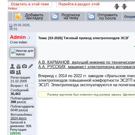
Ответить в этой теме
Перейти в раздел этой
темы
Опции
29.05.2026,
05:51
Admin
Тема:
[03-2026] Тяговый привод электропоездов ЭС2Г
Crow indian
А.В. КАРМАНОВ, ведущий инженер по техническому
А.А. РУССКИХ, машинист электропоезда моторваго
Впериод с 2014 по 2022 гг. заводом «Уральские л
Регистрация:
электропоездов повышенной комфортности ЭС2ГП 
21.02.2009
ЭС1П. Электропоезда эксплуатируются на полигона
Возраст: 41
Сообщений:
30,463
Размер картинки был изменен под размер экрана. Щелкнит
Поблагодарил:
398
раз(а)
Поблагодарили
6048 раз(а)
Фотоальбомы:
2624 фото
Записей в
дневнике:
906
Репутация:
126141