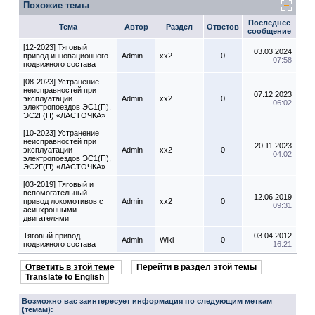
Похожие темы
Последнее
Тема
Автор
Раздел
Ответов
сообщение
[12-2023] Тяговый
03.03.2024
привод инновационного
Admin
xx2
0
07:58
подвижного состава
[08-2023] Устранение
неисправностей при
07.12.2023
эксплуатации
Admin
xx2
0
06:02
электропоездов ЭС1(П),
ЭС2Г(П) «ЛАСТОЧКА»
[10-2023] Устранение
неисправностей при
20.11.2023
эксплуатации
Admin
xx2
0
04:02
электропоездов ЭС1(П),
ЭС2Г(П) «ЛАСТОЧКА»
[03-2019] Тяговый и
вспомогательный
12.06.2019
привод локомотивов с
Admin
xx2
0
09:31
асинхронными
двигателями
Тяговый привод
03.04.2012
Admin
Wiki
0
подвижного состава
16:21
Ответить в этой теме
Перейти в раздел этой темы
Translate to English
Возможно вас заинтересует информация по следующим меткам
(темам):