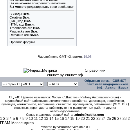
Вы
не можете
прикреплять вложения
Вы
можете
редактировать свои сообщения
BB коды
Вкл.
Смайлы
Вкл.
[IMG]
код
Вкл.
HTML код
Выкл.
Trackbacks
are
Вкл.
Pingbacks
are
Вкл.
Refbacks
are
Выкл.
Правила форума
Часовой пояс GMT +3, время:
19:06
.
Справочник
сцбист.ру сцбист.рф
Обратная связь
-
СЦБИСТ -
сайт железнодорожников
№1
-
Архив
-
Вверх
СЦБИСТ (ранее назывался: Форум СЦБистов - Railway Automation Forum) -
крупнейший сайт работников локомотивного хозяйства, движенцев, эсцебистов,
путейцев, контактников, вагонников, связистов, проводников, работников ЦФТО, ИВЦ
железных дорог, дистанций погрузочно-разгрузочных работ и других
железнодорожников.
Связь с администрацией сайта:
admin@scbist.com
1
2
3
4
5
6
7
8
9
10
11
12
13
14
15
16
17
18
19
20
21
22
23
24
25
26
27
28
2
ГРАМ Мессенджер
Powered by vBulletin® Version 3.8.1