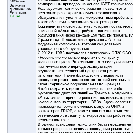
2624 фото
асинхронным приводом на основе IGBT-транзисторо
Записей в
Реализуемые технические решения позволяют в
дневнике:
905
Репутация:
несколько раз сократить объем технического
126141
обслуживания, увеличить межремонтные пробеги, а
также обеспечить экономию электроэнергии.
Компоненты тяговой системы, которые поставляютс
компанией «Альстом», требуют технического
обслуживания через каждые 150 тыс. км пробега, и
2 раза в год. В локомотиве применена блочно-
модульная компоновка, которая существенно
упрощает его обслуживание.
С 2012 г. НЭВЗ поставляет электровозы ЭП20 ОАО
«Российские железные дороги» по контракту
жизненного цикла. Это означает, что обслуживание 
протяжении всего периода эксплуатации
осуществляет сервисный центр предприятия-
изготовителя. Ранее французские специалисты
проводили ремонт компонентов тяговой системы в
своем сервисном подразделении во Франции.
Чтобы сократить время и стоимость этих работ,
руководство двух компаний — Трансмашхолдинга и
«Альстома» — приняло решение локализовать рем
компонентов на территории НЭВЗа. Здесь освоен и
производится ремонт силовых модулей ONIX и
контакторов TRIOP, а также главного выключателя,
отвечающего за защиту электровоза при работе на
переменном токе.
В рамках трансфера технологий были переданы не
только процессы и правила проведения ремонтных