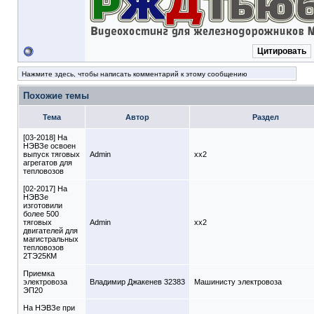
Цитировать
Нажмите здесь, чтобы написать комментарий к этому сообщению
Похожие темы
Тема
Автор
Раздел
[03-2018] На
НЭВЗе освоен
выпуск тяговых
Admin
xx2
агрегатов для
тепловозов
[02-2017] На
НЭВЗе
изготовили
более 500
тяговых
Admin
xx2
двигателей для
магистральных
тепловозов
2ТЭ25КМ
Приемка
электровоза
Владимир Джакенев 32383
Машинисту электровоза
ЭП20
На НЭВЗе при