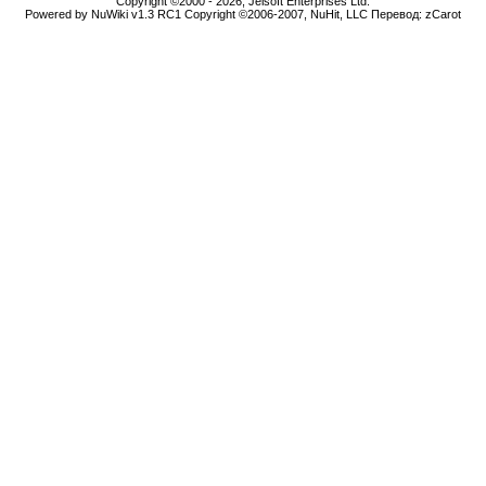
Copyright ©2000 - 2026, Jelsoft Enterprises Ltd.
Powered by NuWiki v1.3 RC1 Copyright ©2006-2007, NuHit, LLC Перевод: zCarot