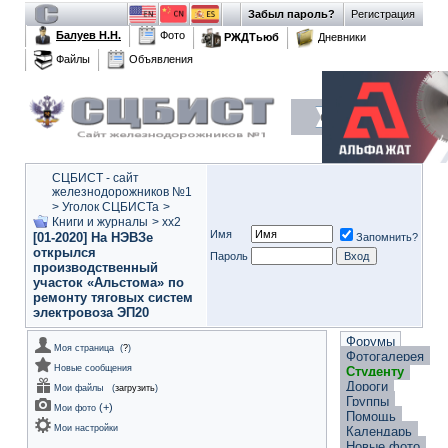
Забыл пароль?
Регистрация
Балуев Н.Н.
Фото
РЖДТьюб
Дневники
Файлы
Объявления
СЦБИСТ - сайт
железнодорожников №1
>
Уголок СЦБИСТа
>
Книги и журналы
>
xx2
Имя
[01-2020] На НЭВЗе
Запомнить?
открылся
Пароль
производственный
участок «Альстома» по
ремонту тяговых систем
электровоза ЭП20
Форумы
Моя страница
(
?
)
Фотогалерея
Новые сообщения
Студенту
Дороги
Мои файлы
(
загрузить
)
Группы
(
+
)
Мои фото
Помощь
Мои настройки
Календарь
Новые фото