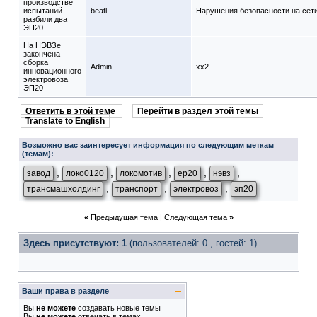
производстве
испытаний
beatl
Нарушения безопасности на сети
разбили два
ЭП20.
На НЭВЗе
закончена
сборка
Admin
xx2
инновационного
электровоза
ЭП20
Ответить в этой теме
Перейти в раздел этой темы
Translate to English
Возможно вас заинтересует информация по следующим меткам
(темам):
,
,
,
,
,
завод
локо0120
локомотив
ep20
нэвз
,
,
,
трансмашхолдинг
транспорт
электровоз
эп20
«
Предыдущая тема
|
Следующая тема
»
Здесь присутствуют: 1
(пользователей: 0 , гостей: 1)
Ваши права в разделе
Вы
не можете
создавать новые темы
Вы
не можете
отвечать в темах