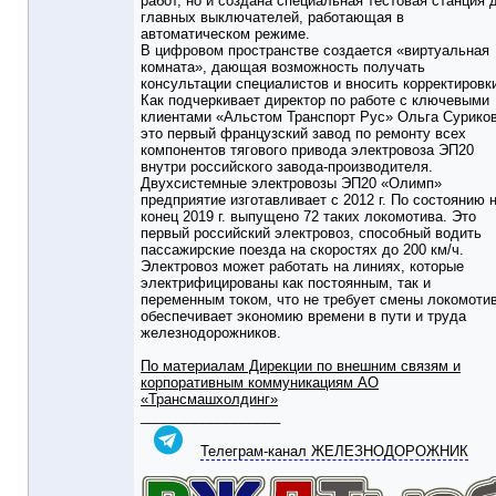
работ, но и создана специальная тестовая станция 
главных выключателей, работающая в
автоматическом режиме.
В цифровом пространстве создается «виртуальная
комната», дающая возможность получать
консультации специалистов и вносить корректировк
Как подчеркивает директор по работе с ключевыми
клиентами «Альстом Транспорт Рус» Ольга Суриков
это первый французский завод по ремонту всех
компонентов тягового привода электровоза ЭП20
внутри российского завода-производителя.
Двухсистемные электровозы ЭП20 «Олимп»
предприятие изготавливает с 2012 г. По состоянию 
конец 2019 г. выпущено 72 таких локомотива. Это
первый российский электровоз, способный водить
пассажирские поезда на скоростях до 200 км/ч.
Электровоз может работать на линиях, которые
электрифицированы как постоянным, так и
переменным током, что не требует смены локомотив
обеспечивает экономию времени в пути и труда
железнодорожников.
По материалам Дирекции по внешним связям и
корпоративным коммуникациям АО
«Трансмашхолдинг»
__________________
Телеграм-канал ЖЕЛЕЗНОДОРОЖНИК