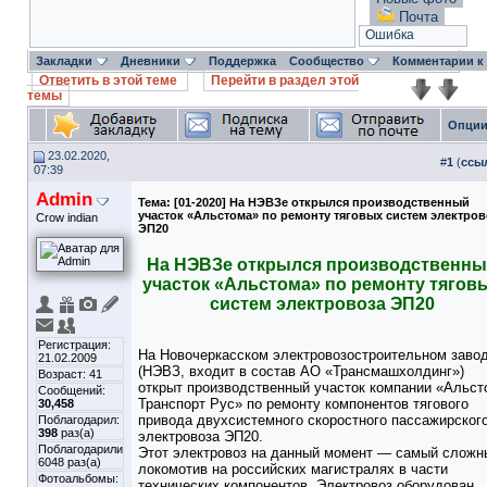
Почта
Ошибка
Закладки
Дневники
Поддержка
Сообщество
Комментарии к
Ответить в этой теме
Перейти в раздел этой
темы
Опции
23.02.2020,
#
1
(
ссы
07:39
Admin
Тема:
[01-2020] На НЭВЗе открылся производственный
участок «Альстома» по ремонту тяговых систем электров
Crow indian
ЭП20
На НЭВЗе открылся производственн
участок «Альстома» по ремонту тягов
систем электровоза ЭП20
Регистрация:
На Новочеркасском электровозостроительном заво
21.02.2009
(НЭВЗ, входит в состав АО «Трансмашхолдинг»)
Возраст: 41
открыт производственный участок компании «Альст
Сообщений:
Транспорт Рус» по ремонту компонентов тягового
30,458
привода двухсистемного скоростного пассажирског
Поблагодарил:
398
раз(а)
электровоза ЭП20.
Поблагодарили
Этот электровоз на данный момент — самый сложн
6048 раз(а)
локомотив на российских магистралях в части
Фотоальбомы:
технических компонентов. Электровоз оборудован