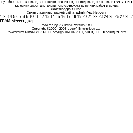
путейцев, контактников, вагонников, связистов, проводников, работников ЦФТО, ИВЦ
железных дорог, дистанций погрузочно-разгрузочных работ и других
железнодорожников.
Связь с администрацией сайта:
admin@scbist.com
1
2
3
4
5
6
7
8
9
10
11
12
13
14
15
16
17
18
19
20
21
22
23
24
25
26
27
28
2
ГРАМ Мессенджер
Powered by vBulletin® Version 3.8.1
Copyright ©2000 - 2026, Jelsoft Enterprises Ltd.
Powered by NuWiki v1.3 RC1 Copyright ©2006-2007, NuHit, LLC Перевод: zCarot