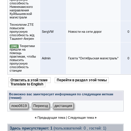
способность
Нижнекамского
направления
Куйбышевской
магистрали
Технологии ZTE
повысили
пропускную
SergVW
Новости на сети дорог
0
способность ж/д
Ташкент-Ангрен
Теоретики
[ОМ]
пришли на
помощь
практикам, чтобы
Admin
Газета "Октябрьская магистраль"
0
повысить
пропускную
способность
станции
Ответить в этой теме
Перейти в раздел этой темы
Translate to English
Возможно вас заинтересует информация по следующим меткам
(темам):
,
,
локо0619
Переезд
дистанция
«
Предыдущая тема
|
Следующая тема
»
Здесь присутствуют: 1
(пользователей: 0 , гостей: 1)