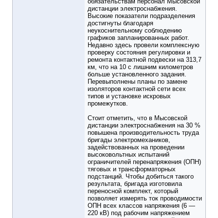
обязательствам персонал Мысовской
дистанции электроснабжения.
Высокие показатели подразделения
достигнуты благодаря
неукоснительному соблюдению
графиков запланированных работ.
Недавно здесь провели комплексную
проверку состояния регулировки и
ремонта контактной подвески на 313,7
км, что на 10 с лишним километров
больше установленного задания.
Перевыполнены планы по замене
изоляторов контактной сети всех
типов и установке искровых
промежутков.
Стоит отметить, что в Мысовской
дистанции электроснабжения на 30 %
повышена производительность труда
бригады электромехаников,
задействованных на проведении
высоковольтных испытаний
ограничителей перенапряжения (ОПН)
тяговых и трансформаторных
подстанций. Чтобы добиться такого
результата, бригада изготовила
переносной комплект, который
позволяет измерять ток проводимости
ОПН всех классов напряжения (6 —
220 кВ) под рабочим напряжением