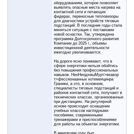
оборудованиям, которое позволяет
выявлять опасные места нагрева на
контактной сети и питающих
фидерах, переносные тепловизоры
для диагностики устройств тяговых
подстанций. В последние годы стала
меняться ситуация с поставками
новой оснастки. Так, утверждена
программа Долгосрочного развития
Компании до 2025 г., объемы
инвестиционной деятельности
ежегодно увеличиваются.
На дороге ясно понимают, что в
сфере энергетики нельзя обойтись
без повышения профессиональных
навыков. HeoНеодхмыMypт>вкавоp
т>фeccяoнaанныx котемеяцинра
Граники, а это, в основном,
специалисты тяговых подстанций и
районов контактной сети, получают в
технических классах, организованных
при дистанциях. На регулярной
основе происходит оснащении
учебных классов наглядными
пособиями, современными
тренажерами и приспособлениями
для работы на объектах энергетики.
В минувшем году был