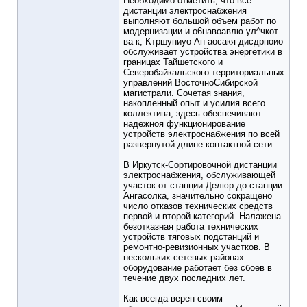
Необходимо отметить, что все
дистанции электроснабжения
выполняют большой объем работ по
модернизации и o6навоавлю ул^чкот
ва к, Kтpшyниуо-Aн-aоcакя диcдрноио
обслуживает устройства энергетики в
границах Тайшетского и
Северобайкальского территориальных
управлений ВосточноСибирской
магистрали. Сочетая знания,
накопленный опыт и усилия всего
коллектива, здесь обеспечивают
надежноя функционирование
устройств электроснабжения по всей
развернутой длине контактной сети.
В Иркутск-Сортировочной дистанции
электроснабжения, обслуживающей
участок от станции Делюр до станции
Ангасолка, значительно сокращено
число отказов технических средств
первой и второй категорий. Налажена
безотказная работа технических
устройств тяговых подстанций и
ремонтно-ревизионных участков. В
нескольких сетевых районах
оборудование работает без сбоев в
течение двух последних лет.
Как всегда верен своим