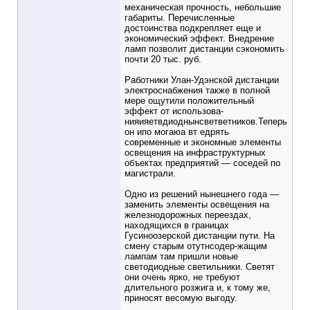
механическая прочность, небольшие
габариты. Перечисленные
достоинства подкрепляет еще и
экономический эффект. Внедрение
ламп позволит дистанции сэкономить
почти 20 тыс. руб.
Работники Улан-Удэнской дистанции
электроснабжения также в полной
мере ощутили положительный
эффект от использова-
нияияетвдиоднынсветветников.Теперь
он ипо могаюа вт едрять
современные и экономные элементы
освещения на инфраструктурных
объектах предприятий — соседей по
магистрали.
Одно из решений нынешнего года —
заменить элементы освещения на
железнодорожных переездах,
находящихся в границах
Гусиноозерской дистанции пути. На
смену старым отутнсодер-жащим
лампам там пришли новые
светодиодные светильники. Светят
они очень ярко, не требуют
длительного розжига и, к тому же,
приносят весомую выгоду.