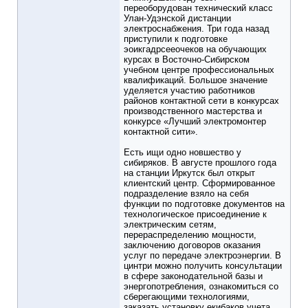
переоборудован технический класс
Улан-Удэнской дистанции
электроснабжения. Три года назад
приступили к подготовке
эоикгадрсееочеков на обучающих
курсах в Восточно-Сибирском
учебном центре профессиональных
квалификаций. Большое значение
уделяется участию работников
районов контактной сети в конкурсах
производственного мастерства и
конкурсе «Лучший электромонтер
контактной сити».
Есть ищи одно новшество у
сибиряков. В августе прошлого года
на станции Иркутск был открыт
клиентский центр. Сформированное
подразделение взяло на себя
функции по подготовке документов на
технологическое присоединение к
электрическим сетям,
перераспределению мощности,
заключению договоров оказания
услуг по передаче электроэнергии. В
цинтри можно получить консультации
в сфере законодательной базы и
энергопотребления, ознакомиться со
сберегающими технологиями,
заказать установку екибаков учета.