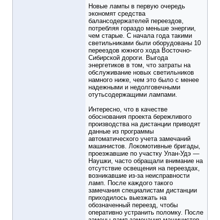
Новые лампы в первую очередь
экономят средства
балансодержателей переездов,
потребляя гораздо меньше энергии,
чем старые. С начала года такими
светильниками были оборудованы 10
переездов южного хода Восточно-
Сибирской дороги. Выгода
энергетиков в том, что затраты на
обслуживание новых светильников
намного ниже, чем это было с менее
надежными и недолговечными
отутьсодержащими лампами.
Интересно, что в качестве
обоснования проекта бережливого
производства на дистанции приводят
данные из программы
автоматического учета замечаний
машинистов. Локомотивные бригады,
проезжавшие по участку Улан-Удэ —
Наушки, часто обращали внимание на
отсутствие освещения на переездах,
возникавшие из-за неисправности
ламп. После каждого такого
замечания специалистам дистанции
приходилось выезжать на
обозначенный переезд, чтобы
оперативно устранить поломку. После
замены ламп замечания машинистов,