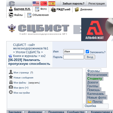
Забыл пароль?
Регистрация
Балуев Н.Н.
Фото
РЖДТьюб
Дневники
Файлы
Объявления
СЦБИСТ - сайт
железнодорожников №1
Имя
>
Уголок СЦБИСТа
>
Запомнить?
Книги и журналы
>
xx2
Пароль
[06-2019] Увеличить
пропускную способность
Форумы
Моя страница
(
?
)
Фотогалерея
Новые сообщения
Студенту
Дороги
Мои файлы
(
загрузить
)
Группы
(
+
)
Мои фото
Помощь
Мои настройки
Календарь
Новые фото
Почта
Ошибка
Закладки
Дневники
Поддержка
Сообщество
Комментарии к