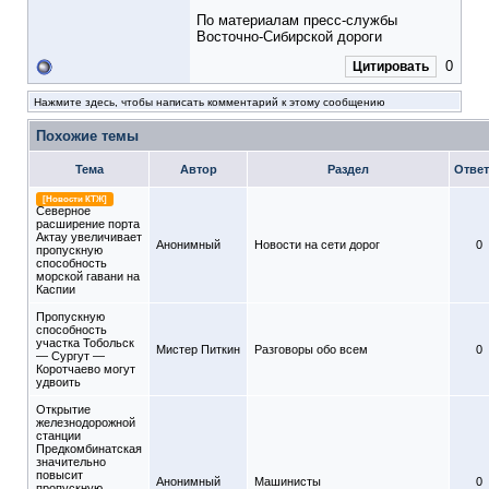
По материалам пресс-службы
Восточно-Сибирской дороги
0
Цитировать
Нажмите здесь, чтобы написать комментарий к этому сообщению
Похожие темы
Тема
Автор
Раздел
Отве
[Новости КТЖ]
Северное
расширение порта
Актау увеличивает
Анонимный
Новости на сети дорог
0
пропускную
способность
морской гавани на
Каспии
Пропускную
способность
участка Тобольск
Мистер Питкин
Разговоры обо всем
0
— Сургут —
Коротчаево могут
удвоить
Открытие
железнодорожной
станции
Предкомбинатская
значительно
повысит
Анонимный
Машинисты
0
пропускную