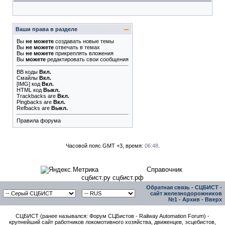
Ваши права в разделе
Вы
не можете
создавать новые темы
Вы
не можете
отвечать в темах
Вы
не можете
прикреплять вложения
Вы
можете
редактировать свои сообщения
BB коды
Вкл.
Смайлы
Вкл.
[IMG]
код
Вкл.
HTML код
Выкл.
Trackbacks
are
Вкл.
Pingbacks
are
Вкл.
Refbacks
are
Выкл.
Правила форума
Часовой пояс GMT +3, время:
06:48
.
Справочник
сцбист.ру сцбист.рф
Обратная связь
-
СЦБИСТ -
сайт железнодорожников
№1
-
Архив
-
Вверх
СЦБИСТ (ранее назывался: Форум СЦБистов - Railway Automation Forum) -
крупнейший сайт работников локомотивного хозяйства, движенцев, эсцебистов,