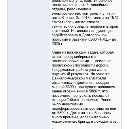
ревизионных участков, 14 районов
электрических сетей, линейные
отделы, реализующие
электроэнергию, контроль и учит яя
потребления. За 2018 г. почти на 15 %
сократилось число отказов
технических средств первой и второй
категорий. Региональная дирекция
задействована в Долгосрочной
программе развития ОАО «РЖД» до
2025 г.
Одна из важнейших задач, которая
стоит перед сибиряка-ми-
электроснабжениами — усиление
пропускной способности дороги.
Проделанная работа уже дала
ощутимый результат. На участке
Байкало-Амурской магистрали
организовали движения поездов
массой 6300 т при существовавшем
ранее ограничении в 5800 т, что
позволило пропускать поезда от
станции Тайшет напрямую. Ранее
было необходимо
переформировывать составы на ней
до 5800 т. Для этого требовалось
много времени, дополнительных
локомотивных бригад и локомотивов.