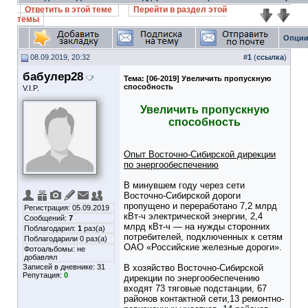
Ответить в этой теме
Перейти в раздел этой
темы
Опции
08.09.2019, 20:32
#
1
(
ссылка
)
бабулер28
Тема:
[06-2019] Увеличить пропускную
способность
V.I.P.
Увеличить пропускную
способность
Опыт Восточно-Сибирской дирекции
по энергообеспечению
В минувшем году через сети
Восточно-Сибирской дороги
пропущено и переработано 7,2 млрд
Регистрация: 05.09.2019
кВт-ч электрической энергии, 2,4
Сообщений:
7
млрд кВт-ч — на нужды сторонних
Поблагодарил:
1
раз(а)
потребителей, подключенных к сетям
Поблагодарили 0 раз(а)
ОАО «Российские железные дороги».
Фотоальбомы:
не
добавлял
Записей в дневнике:
31
В хозяйство Восточно-Сибирской
Репутация:
0
дирекции по энергообеспечению
входят 73 тяговые подстанции, 67
районов контактной сети,13 ремонтно-